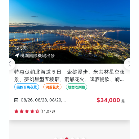
5天
桃園國際機場出發
特惠促銷北海道５日－企鵝漫步、米其林星空夜
景、夢幻星型五稜廓、洞爺花火、啤酒暢飲、螃蟹
懷石料理、螃蟹吃到飽
函館百萬夜景
洞爺花火
螃蟹吃到飽
$34,000
08/26, 08/28, 08/29,
起
08/30, 09/04
(14,078)