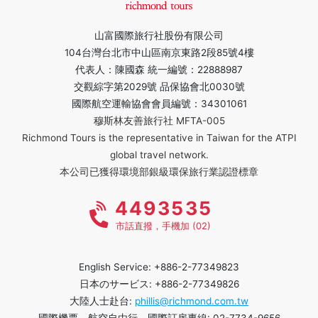
山富國際旅行社股份有限公司
104台灣台北市中山區南京東路2段85號4樓
代表人：陳國森 統一編號：22888987
交觀綜字第2029號 品保協會北0030號
國際航空運輸協會會員編號：34301061
穆斯林友善旅行社 MFTA-005
Richmond Tours is the representative in Taiwan for the ATPI
global travel network.
本公司已獲得環境部銀級環保旅行業認證標章
4493535
市話直撥，手機加 (02)
English Service: +886-2-77349823
日本のサービス: +886-2-77349826
大陸人士赴台:
phillis@richmond.com.tw
國際機票、航空自由行、國際訂房專線: 02-7734-9656