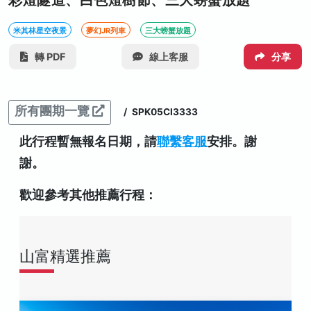
彩燈隧道、白色燈樹節、三大螃蟹放題
米其林星空夜景
夢幻JR列車
三大螃蟹放題
轉 PDF
線上客服
分享
所有團期一覽
/
SPK05CI3333
此行程暫無報名日期，請
聯繫客服
安排。謝
謝。
歡迎參考其他推薦行程：
山富精選推薦