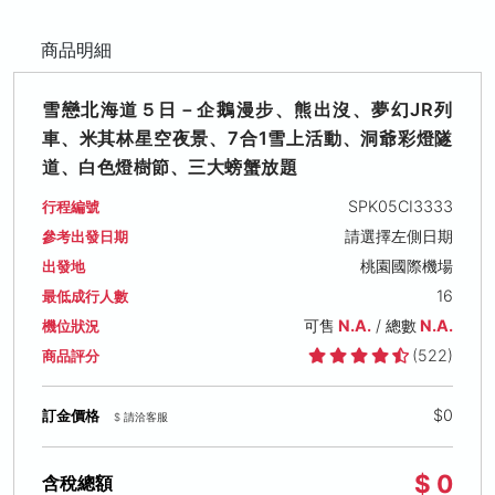
商品明細
雪戀北海道５日－企鵝漫步、熊出沒、夢幻JR列
車、米其林星空夜景、7合1雪上活動、洞爺彩燈隧
道、白色燈樹節、三大螃蟹放題
SPK05CI3333
行程編號
請選擇左側日期
參考出發日期
桃園國際機場
出發地
16
最低成行人數
可售
N.A.
/ 總數
N.A.
機位狀況
(522)
商品評分
$0
訂金價格
$ 請洽客服
$ 0
含稅總額