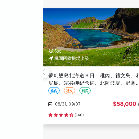
5天
桃園國際機場出發
北海道紅葉物語５日-紅葉奇蹟谷、神居
潭、黑岳纜車、掃帚草、銀杏隧道、旭
動物園、福原山莊、十勝牧場、冰的美
銀杏隧道
黑岳纜車
掃帚草
館
$34,000
10/05, 10/19, 10/26
(61)