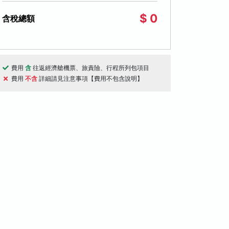
$ 0
含稅總額
費用
含
往返經濟艙機票、旅責險、行程所列包項目
費用
不含
詳細請見注意事項【費用不包含說明】
天
6天
桃園國際機場出發
桃園國際機場出
現北海道５日-薰衣草纜車、四季彩之
紫戀北海道６日
、童話之丘、霧多布濕原、小清水原生
積丹半島、富良
、摩周湖、熱氣球、天空溫泉SPA、
青池、旭山動物
薰衣草纜車
小清水原生花園
四季彩之丘
積丹半島
富良野
吃到飽
$48,000
08/17, 08/20
08/21, 08/28
起
(1,068)
(313)