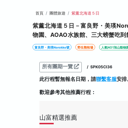
首頁
團體旅遊
紫薰北海道５日
紫薰北海道５日－富良野・美瑛Nor
物園、AOAO水族館、三大螃蟹吃到
富良野・美瑛Norokko號
野生熊牧場
人氣NO1旭山動物
所有團期一覽
/
SPK05CI36
此行程暫無報名日期，請
聯繫客服
安排
歡迎參考其他推薦行程：
山富精選推薦