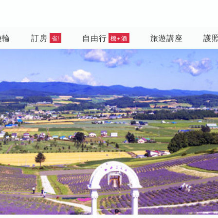
遊輪
訂房
自由行
旅遊講座
護
省!
機+酒