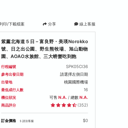
列印/下載檔案
分享
線上客服
紫薰北海道５日－富良野・美瑛Norokko
號、日之出公園、野生熊牧場、旭山動物
園、AOAO水族館、三大螃蟹吃到飽
SPK05CI36
行程編號
請選擇左側日期
參考出發日期
桃園國際機場
出發地
16
最低成行人數
可售
N.A.
/ 總數
N.A.
機位狀況
(352)
商品評分
$0
訂金價格
$ 請洽客服