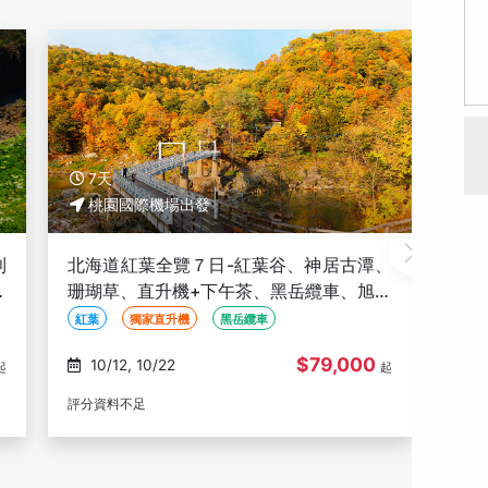
5天
5
桃園國際機場出發
古
北海道星野５日-星野OMO7、旭山動物
花
山
園、野生熊牧場+遊園巴士、四季彩の丘、
丘
術
卡哇伊草泥馬、美瑛白金青池、螃蟹吃到
花園
四季彩の丘
美瑛白金青池
野生熊牧場+遊園巴
北星
飽
螃蟹
士
起
$40,000
08/30, 09/01, 09/05,
起
09/10, 09/12
(673)