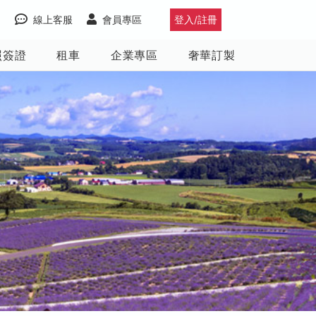
線上客服
會員專區
登入/註冊
照簽證
租車
企業專區
奢華訂製