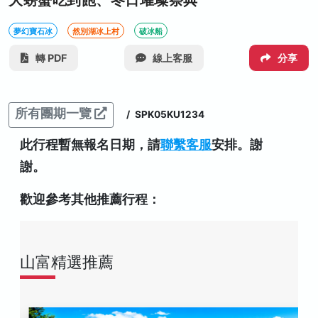
大螃蟹吃到飽、冬日璀璨祭典
夢幻寶石冰
然別湖冰上村
破冰船
轉 PDF
線上客服
分享
所有團期一覽
/
SPK05KU1234
此行程暫無報名日期，請
聯繫客服
安排。謝
謝。
歡迎參考其他推薦行程：
山富精選推薦