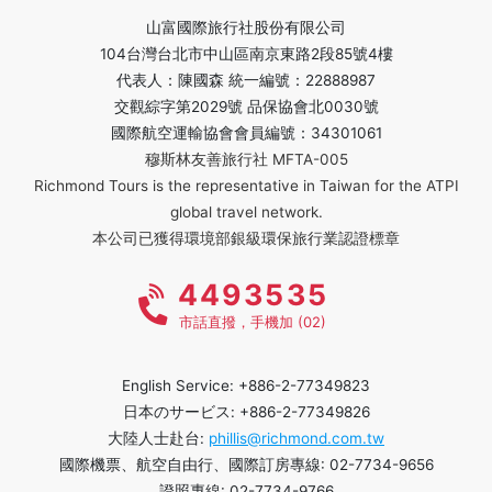
山富國際旅行社股份有限公司
104台灣台北市中山區南京東路2段85號4樓
代表人：陳國森 統一編號：22888987
交觀綜字第2029號 品保協會北0030號
國際航空運輸協會會員編號：34301061
穆斯林友善旅行社 MFTA-005
Richmond Tours is the representative in Taiwan for the ATPI
global travel network.
本公司已獲得環境部銀級環保旅行業認證標章
4493535
市話直撥，手機加 (02)
English Service: +886-2-77349823
日本のサービス: +886-2-77349826
大陸人士赴台:
phillis@richmond.com.tw
國際機票、航空自由行、國際訂房專線: 02-7734-9656
證照專線: 02-7734-9766