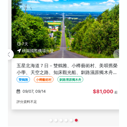
7天
桃園國際機場出發
五星北海道７日－雙鶴雅、小樽藝術村、美唄舊榮
小學、天空之路、知床觀光船、釧路濕原獨木舟、
黑岳纜車、流冰硝子館DIY玻璃杯
雙鶴雅
小樽藝術村
釧路溼原獨木舟
$81,000
09/07, 09/14
起
評分資料不足