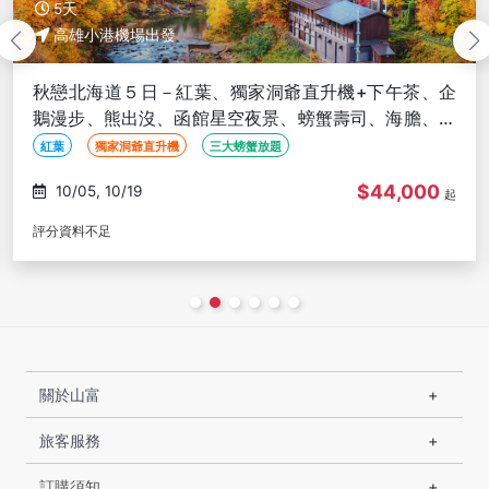
5天
高雄小港機場出發
流冰物語北海道５日－流冰物語電車、破冰船、森林精
靈露臺、美瑛青池、白鬚瀑布、7合1雪上活動、冰瀑
祭、砂湯體驗-高雄出發
破冰船
流冰物語號電車
森林精靈露臺
$46,000
01/25, 02/08, 02/22, 03/08,
起
03/22
(48)
關於山富
旅客服務
訂購須知