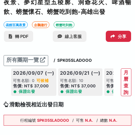
夜景、夢幻星型五稜廓、洞爺花火、啤酒暢
飲、螃蟹懷石、螃蟹吃到飽-高雄出發
函館百萬夜景
企鵝遊行
螃蟹吃到飽
轉 PDF
線上客服
分享
所有團期一覽
/
SPK05SLADOOO
月
2026/09/07 (一)
2026/09/21 (一)
2026/11/16
曆
可售名額: 0
可候補
可售名額: 10
可售名額: 7
查
售價: NT$ 37,000
售價: NT$ 37,000
售價: NT$ 33,
保證出發
保證出發
保證出發
詢
滑動檢視相近出發日期
行程編號
SPK05SLADOOO
/
可售
N.A.
/
總數
N.A.