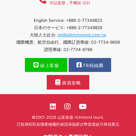
市話直撥，手機加 (02)
English Service: +886-2-77349823
日本のサービス: +886-2-77349826
大陸人士赴台:
phillis@richmond.com.tw
國際機票、航空自由行、國際訂房專線: 02-7734-9656
證照專線: 02-7734-9766
線上客服
FB粉絲團
旅遊攻略
©2001-2026 山富旅遊 richmond tours.
已投保旺旺友聯產物履約保證保險新台幣壹億貳仟肆佰萬元
繁體中文