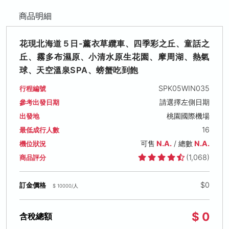
商品明細
花現北海道５日-薰衣草纜車、四季彩之丘、童話之
丘、霧多布濕原、小清水原生花園、摩周湖、熱氣
球、天空溫泉SPA、螃蟹吃到飽
SPK05WIN035
行程編號
請選擇左側日期
參考出發日期
桃園國際機場
出發地
16
最低成行人數
可售
N.A.
/ 總數
N.A.
機位狀況
(1,068)
商品評分
$0
訂金價格
$ 10000/人
$ 0
含稅總額