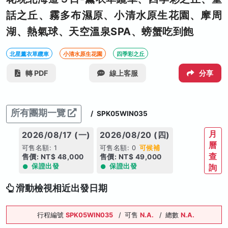
話之丘、霧多布濕原、小清水原生花園、摩周
湖、熱氣球、天空溫泉SPA、螃蟹吃到飽
北星薰衣草纜車
小清水原生花園
四季彩之丘
轉 PDF
線上客服
分享
所有團期一覽
/
SPK05WIN035
月
2026/08/17 (一)
2026/08/20 (四)
曆
可售名額: 1
可售名額: 0
可候補
查
售價: NT$ 48,000
售價: NT$ 49,000
保證出發
保證出發
詢
滑動檢視相近出發日期
行程編號
SPK05WIN035
/
可售
N.A.
/
總數
N.A.