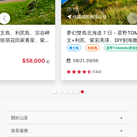
7天
桃園國際機場出發
夢幻雙島北海道７日－星野TOMAMU、雲海纜車、禮
文+利尻、紫彩美瑛、DIY剝海膽、哈密瓜+海鮮和牛八
大螃蟹吃到飽
禮文島
利尻島
星野TOMAMU度假村
$78,000
08/21, 09/06
起
(144)
關於山富
旅客服務