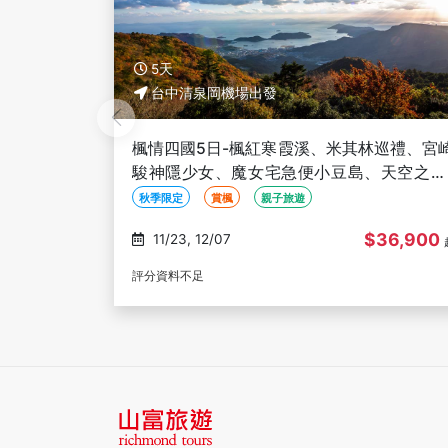
5天
台中清泉岡機場出發
巡禮、宮崎
【星光燦爛Ｘ高松物語】四國雙鐵道5日｜
天空之鏡-
予灘&千年物語．秘境祖谷．台中出發｜高
進出雙溫泉
遊船
鐵道
在地文化體驗
36,900
$49,900
08/24, 10/05
起
評分資料不足