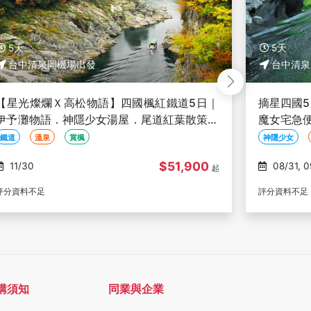
5天
5天
台中清泉岡機場出發
台中清泉
摘星四國5日-米其林巡禮、宮崎駿神隱少女、
深度四國
魔女宅急便小豆島、天空之鏡、絕美溪谷寒霞
豆島絕色
溪-台中出發
+葛藤橋、
神隱少女
魔女宅急便
天空之鏡
世界遺產
$31,900
08/31, 09/14, 09/17,
08/31, 09/14, 09/17,
起
10/12, 10/26
10/12, 11/09
評分資料不足
購須知
同業與企業