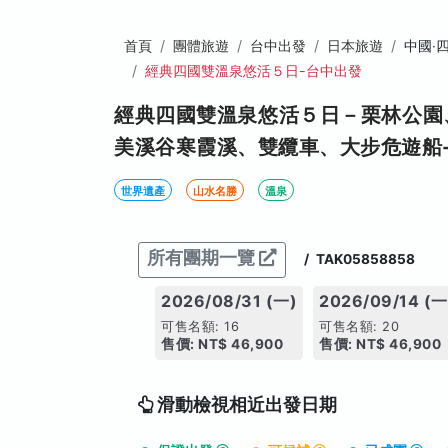
首頁
團體旅遊
台中出發
日本旅遊
中國‧
經典四國雙溫泉悠活５日-台中出發
經典四國雙溫泉悠活５日－栗林公園
美溪谷寒霞溪、雙纜車、大步危遊船
世界遺產
山水名勝
溫泉
所有團期一覽
/
TAK05858858
2026/08/31 (一)
2026/09/14 (一
可售名額: 16
可售名額: 20
售價: NT$ 46,900
售價: NT$ 46,900
滑動檢視相近出發日期