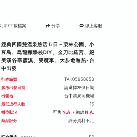
列印/下載檔案
分享
線上客服
經典四國雙溫泉悠活５日－栗林公園、小
豆島、烏龍麵學校DIY、金刀比羅宮、絕
美溪谷寒霞溪、雙纜車、大步危遊船-台
中出發
TAK05858858
行程編號
請選擇左側日期
參考出發日期
 (一)
2026/10/12 (一)
2026/10/19 (一)
2026/10/
台中清泉岡機場
出發地
可售名額: 13
可售名額: 18
可售名額: 9
16
最低成行人數
900
售價: NT$ 46,900
售價: NT$ 46,900
售價: NT$ 4
搶手日期
可售
N.A.
/ 總數
N.A.
機位狀況
評分資料不足
商品評分
$0