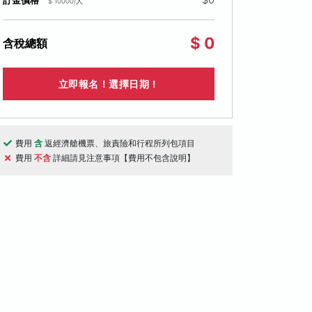
訂金價格
$ 10000/人
$ 0
含稅總額
立即報名！選擇日期！
費用
含
返經濟艙機票、旅責險和行程所列包項目
費用
不含
詳細請見注意事項【費用不包含說明】