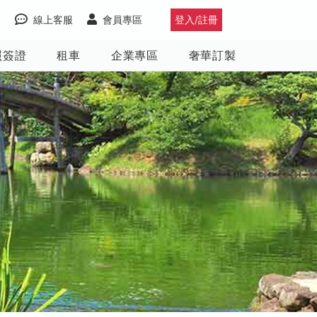
線上客服
會員專區
登入/註冊
照簽證
租車
企業專區
奢華訂製