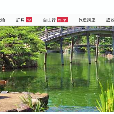
遊輪
訂房
自由行
旅遊講座
護
省!
機+酒