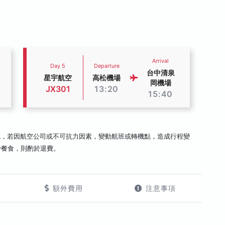
Arrival
Day 5
Departure
台中清泉
星宇航空
高松機場
岡機場
JX301
13:20
15:40
認，若因航空公司或不可抗力因素，變動航班或轉機點，造成行程變
少餐食，則酌於退費。
額外費用
注意事項