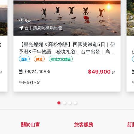
5天
台中清泉岡機場出發
伊
【星光燦爛Ｘ高松物語】四國楓紅鐵道5日｜
松
伊予灘物語．神隱少女湯屋．尾道紅葉散策．
秘境祖谷楓景．台中出發｜高松進出雙溫泉
鐵道
溫泉
賞楓
$51,900
11/30
起
起
評分資料不足
關於山富
旅客服務
訂