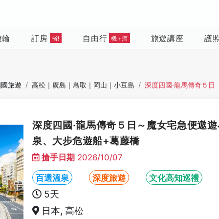
遊輪
訂房
自由行
旅遊講座
護
省!
機+酒
四國旅遊
高松｜廣島｜鳥取｜岡山｜小豆島
深度四國‧龍馬傳奇５日
深度四國‧龍馬傳奇５日～魔女宅急便遨
泉、大步危遊船+葛藤橋
搶手日期
2026/10/07
百選溫泉
深度旅遊
文化高知巡禮
5天
日本, 高松