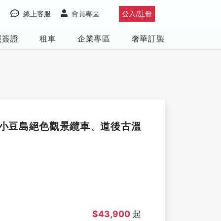
線上客服
會員專區
登入/註冊
照簽證
租車
企業專區
奢華訂製
遊小豆島絕色觀景纜車、道後古溫
$43,900
起