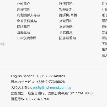
公司簡介
護照簽證
常
菁英招募
Wifi租借
訂
利害關係人專區
翻譯機/耳機
電
全省服務據點
旅遊百科
隱
聯絡我們
旅遊攻略
網
山富生活
卡友優惠
交
ESG永續專區
防詐騙通知
匯
the
下
旅
個
English Service: +886-2-77349823
日本のサービス: +886-2-77349826
大陸人士赴台:
phillis@richmond.com.tw
國際機票、航空自由行、國際訂房專線: 02-7734-9656
證照專線: 02-7734-9766