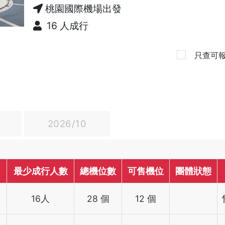
桃園國際機場出發
16 人成行
只查可
2026/10
最少成行人數
總機位數
可售機位
團體狀態
16人
28 個
12 個