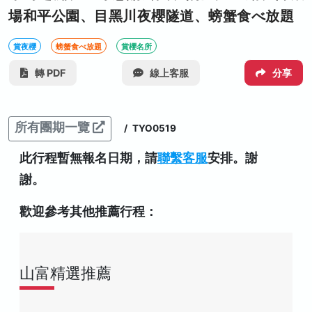
場和平公園、目黑川夜櫻隧道、螃蟹食べ放題
賞夜櫻
螃蟹食べ放題
賞櫻名所
轉 PDF
線上客服
分享
所有團期一覽
/
TYO0519
此行程暫無報名日期，請
聯繫客服
安排。謝
謝。
歡迎參考其他推薦行程：
山富精選推薦