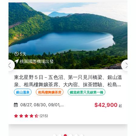
5天
桃園國際機場出發
東北星野５日－五色沼、第一只見川橋梁、銀山溫
泉、相馬樓舞孃茶席、大內宿、抹茶體驗、松島灣
遊覽船、最上川輕舟、螃蟹御膳
銀山溫泉
相馬樓舞孃茶席
鐵道絕景只見線第一橋
$42,900
08/27, 08/30, 09/01,
起
09/02, 09/03
(215)