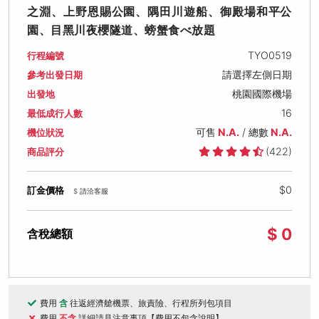
之淵、上野恩賜公園、隅田川遊船、御殿場和平公
園、目黑川夜櫻隧道、螃蟹食べ放題
TYO0519
行程編號
請選擇左側日期
參考出發日期
桃園國際機場
出發地
16
最低成行人數
可售
N.A.
/ 總數
N.A.
機位狀況
(422)
商品評分
$0
訂金價格
$ 請洽客服
$ 0
含稅總額
費用
含
往返經濟艙機票、旅責險、行程所列包項目
費用
不含
詳細請見注意事項【費用不包含說明】