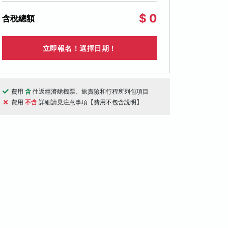
$ 0
含稅總額
立即報名！選擇日期！
費用
含
往返經濟艙機票、旅責險和行程所列包項目
費用
不含
詳細請見注意事項【費用不包含說明】