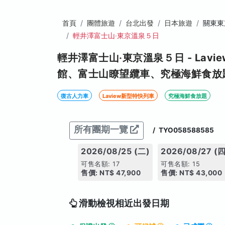
首頁
團體旅遊
台北出發
日本旅遊
關東東
輕井澤富士山‧東京溫泉５日
輕井澤富士山‧東京溫泉５日 - La
館、富士山瞭望纜車、究極海鮮食放
復古人力車
Laview新型特快列車
究極海鮮食放題
所有團期一覽
/
TYO058588585
2026/08/25 (二)
2026/08/27 (四
可售名額: 17
可售名額: 15
售價: NT$ 47,900
售價: NT$ 43,000
滑動檢視相近出發日期