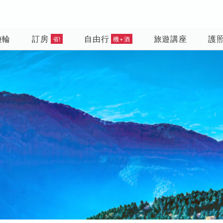
遊輪
訂房
自由行
旅遊講座
護
省!
機+酒