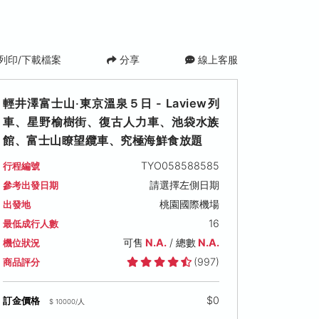
列印/下載檔案
分享
線上客服
輕井澤富士山‧東京溫泉５日 - Laview列
車、星野榆樹街、復古人力車、池袋水族
館、富士山瞭望纜車、究極海鮮食放題
TYO058588585
行程編號
請選擇左側日期
參考出發日期
桃園國際機場
出發地
1 (一)
2026/09/02 (三)
2026/09/04 (五)
2026/0
16
最低成行人數
可售名額: 16
可售名額: 14
可售名額: 
可售
N.A.
/ 總數
N.A.
機位狀況
,000
售價: NT$ 43,000
售價: NT$ 43,000
售價: NT$
搶手日期
(997)
商品評分
$0
訂金價格
$ 10000/人