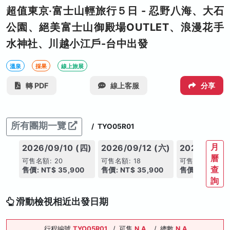
超值東京‧富士山輕旅行５日 - 忍野八海、大石
公園、絕美富士山御殿場OUTLET、浪漫花手
水神社、川越小江戶-台中出發
溫泉
採果
線上旅展
轉 PDF
線上客服
分享
所有團期一覽
/
TYO05R01
月
2026/09/10 (四)
2026/09/12 (六)
2026/10/01
曆
可售名額: 20
可售名額: 18
可售名額: 20
查
售價: NT$ 35,900
售價: NT$ 35,900
售價: NT$ 36,
詢
滑動檢視相近出發日期
行程編號
TYO05R01
/
可售
N.A.
/
總數
N.A.