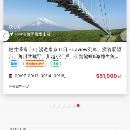
6天
台中清泉岡機場出發
輕井澤富士山‧漫遊東京６日 - Laview列車、澀谷展望
台、角川武藏野、川越小江戶、伊勢龍蝦&海膽生魚片-
台中出發
鐵道
博物館美術館
溫泉
$51,900
09/07, 09/12, 09/14, 09/16,
起
09/28
評分資料不足
關於山富