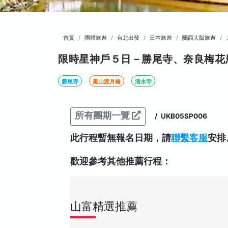
首頁
團體旅遊
台北出發
日本旅遊
關西大阪旅遊
限時星神戶５日－勝尾寺、奈良梅花
勝尾寺
嵐山渡月橋
清水寺
所有團期一覽
/
UKB05SP006
此行程暫無報名日期，請
聯繫客服
安排
歡迎參考其他推薦行程：
山富精選推薦