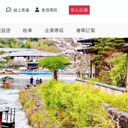
線上客服
會員專區
登入/註冊
照簽證
租車
企業專區
奢華訂製