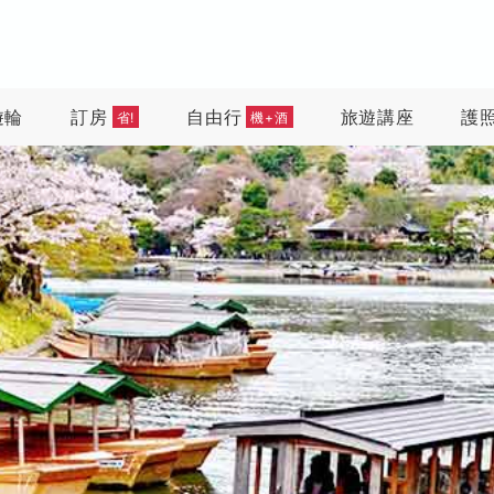
遊輪
訂房
自由行
旅遊講座
護
省!
機+酒