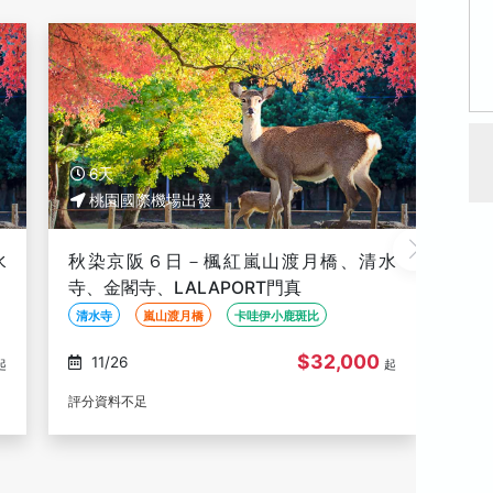
5天
5
桃園國際機場出發
遊
享樂神戶‧和服體驗５日～京阪神奈～魚之
輕旅
咪
棚商店街、浪漫嵐山渡月橋、超人氣奈良
良～
巴
梅花鹿公園
園
魚之棚商店街
嵐山渡月橋
奈良公園
世界
$28,000
08/26, 08/30, 08/31,
08/13, 08/24, 08/26,
起
09/01, 09/02
起
評分資料不足