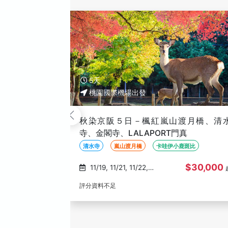
5天
桃園國際機場出發
魅力關西５日-阿倍野HARUKAS、海
館、清水寺和服體驗、採水果、人氣貓
站長、小鹿斑比、天保山摩天輪、水上
和歌山人氣貓咪站長
採水果
阿倍野
士
HARUKAS
$36,500
08/27, 08/28, 08/29,
08/30, 08/31
(232)