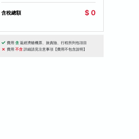
$ 0
含稅總額
費用
含
返經濟艙機票、旅責險、行程所列包項目
天
5天
費用
不含
詳細請見注意事項【費用不包含說明】
桃園國際機場出發
桃園國際機場出
關西‧和服體驗５日～京都、大阪、奈
大阪京都美山５
浪漫嵐山渡月橋+超人氣奈良梅花鹿公
船、花見小路、
橋、奈良朱紅燈
遺產
自然生態
特色美食
美山合掌村
京都兩
布電扶梯
$30,000
08/14, 08/24, 08/28,
起
08/27, 08/28
09/04, 09/07
(1,048)
(439)