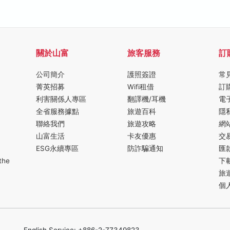
關於山富
旅客服務
訂
公司簡介
護照簽證
常
菁英招募
Wifi租借
訂
利害關係人專區
翻譯機/耳機
電
全省服務據點
旅遊百科
隱
聯絡我們
旅遊攻略
網
山富生活
卡友優惠
交
ESG永續專區
防詐騙通知
匯
the
下
旅
個