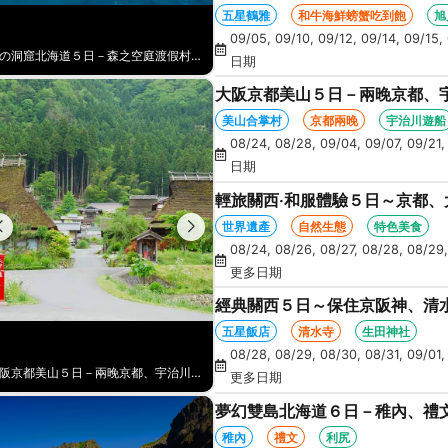
NO1旭山動物園、爐端燒、和牛
五星鶴雅
和牛海鮮螃蟹吃到飽
旭
09/05, 09/10, 09/12, 09/14, 09/15, 
青の洞窟北海道５日－森之空庭渡假村、採水果、奇幻燈遊步道、藝術之森、企鵝遊行、卡哇伊熊牧場、忍者伊達時代村、螃蟹吃到飽
日期
大阪京都美山５日－兩晚京都、
月橋、奈良朱紅燈籠、奈良梅花
美山合掌村
京都兩晚
宇治川遊船
08/24, 08/28, 09/04, 09/07, 09/21,
日期
輕旅關西‧和服體驗５日～京都
花鹿公園
世界遺產
自然生態
特色美食
08/24, 08/26, 08/27, 08/28, 08/29,
更多日期
經典關西５日～保住京阪神、清水
五星飯店
清水寺
生田神社
08/28, 08/29, 08/30, 08/31, 09/01,
大阪京都美山５日－兩晚京都、宇治川遊船、花見小路、美山合掌村、嵐山渡月橋、奈良朱紅燈籠、奈良梅花鹿、流水瀑布電扶梯
更多日期
夢幻雙島北海道６日－稚內、禮
寒布岬、留萌花田家番屋、紫彩
稚內
禮文
利尻