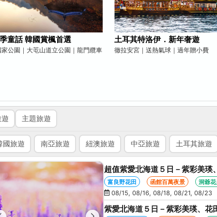
季童話 韓國賞楓首選
土耳其特洛伊．新年奢遊
國家公園｜大芚山道立公園｜龍門纜車
徹拉安宮｜送熱氣球｜過年贈小費
旅遊
主題旅遊
韓國旅遊
南亞旅遊
紐澳旅遊
中亞旅遊
土耳其旅遊
超值紫愛北海道５日－紫彩美瑛
星空夜景、洞爺花火、螃蟹懷石
富良野花田
函館百萬夜景
洞爺花
08/15, 08/16, 08/18, 08/21, 08/23
紫愛北海道５日－紫彩美瑛、花