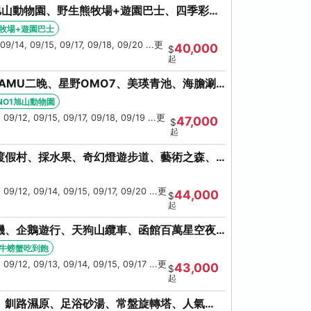
旭山動物園、野生熊牧場+遊園巴士、四季彩の
池、螃蟹吃到飽
牧場+遊園巴士
09/14, 09/15, 09/17, 09/18, 09/20 ...更
40,000
$
起
AMU二晚、星野OMO7、美瑛青池、海膽涮
鮮和牛螃蟹吃到飽
NO1旭山動物園
 09/12, 09/15, 09/17, 09/18, 09/19 ...更
47,000
$
起
渡假村、採水果、奇幻燈遊步道、藝術之森、
伊達時代村、螃蟹吃到飽
 09/12, 09/14, 09/15, 09/17, 09/20 ...更
44,000
$
起
機、企鵝遊行、天狗山纜車、函館百萬星空夜
牛螃蟹吃到飽
牛螃蟹吃到飽
 09/12, 09/13, 09/14, 09/15, 09/17 ...更
43,000
$
起
、釧路濕原、足浴砂湯、常盤旋轉塔、人氣