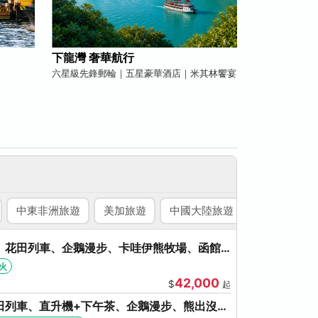
下龍灣 奢華航行
六星級先鋒郵輪｜五星豪華酒店｜米其林饗宴
中東非洲旅遊
美加旅遊
中國大陸旅遊
國內旅遊
、花田列車、企鵝漫步、卡哇伊熊牧場、函館
、啤酒暢飲
火
42,000
$
起
田列車、直升機+下午茶、企鵝漫步、熊出沒、