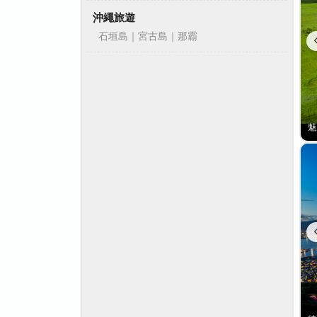
沖繩旅遊
石垣島｜宮古島｜那霸