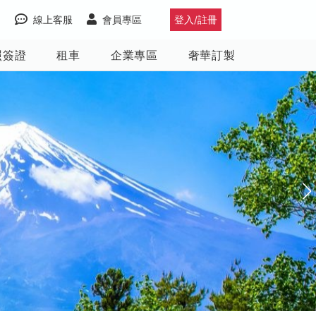
線上客服
會員專區
登入/註冊
照簽證
租車
企業專區
奢華訂製