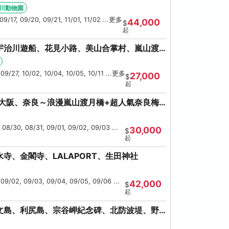
海鮮螃蟹吃到飽
川動物園
09/17, 09/20, 09/21, 11/01, 11/02 ...更多
44,000
$
起
宇治川遊船、花見小路、美山合掌村、嵐山渡
鹿、流水瀑布電扶梯
 09/27, 10/02, 10/04, 10/05, 10/11 ...更多
27,000
$
起
、大阪、奈良～浪漫嵐山渡月橋+超人氣奈良梅
 08/30, 08/31, 09/01, 09/02, 09/03 ...
30,000
$
起
寺、金閣寺、LALAPORT、生田神社
 09/02, 09/03, 09/04, 09/05, 09/06 ...
42,000
$
起
文島、利尻島、宗谷岬紀念碑、北防波堤、野
美瑛