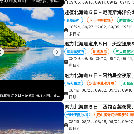
特惠促銷北海道５日－企鵝漫步、米其林星空夜景、夢幻星型五稜廓、洞爺花火、啤酒暢飲、螃蟹懷石料理、螃蟹吃到飽
09/05, 09/10, 09/11, 09/12, 09/15, 
超值北海道５日－尼克斯海洋公
蹄山名水公園、洞爺星空、花火
企鵝遊行
卡哇伊熊牧場
螃蟹懷石
08/24, 08/27, 09/02, 09/05, 09/10,
多日期
魅力北海道道東５日－天空溫泉S
丹頂鶴、花時計、砂湯體驗、螃
摩周藍寶石
釧路溼原
三大螃蟹吃
08/29, 09/05, 09/10, 09/12, 09/14, 
多日期
魅力北海道６日－函館星空夜景
AOAO水族館、藻岩山纜車、三
漁火鐵道
定山溪璀璨溪谷
函館百
08/19, 08/26, 09/02, 09/09, 09/16, 
超值北海道５日－尼克斯海洋公園、企鵝遊行、卡哇伊熊牧場、浪漫小樽、羊蹄山名水公園、洞爺星空、花火大會、螃蟹懷石料理
日期
魅力北海道５日－函館百萬夜景
鵝遊行、奇幻燈遊步道、璀璨溪谷
卡哇伊熊牧場
定山溪奇幻燈遊步道-
08/15, 08/24, 08/28, 09/04, 09/07,
多日期