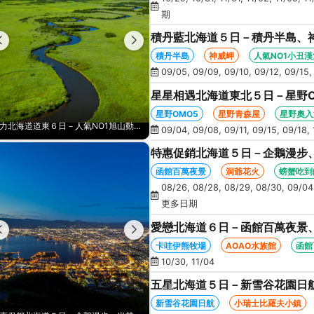
期
積丹藍北海道５日－積丹半島、
人氣NO1小丑漢堡、河童足湯、
積丹半島
神威岬
人氣NO1小丑漢
09/05, 09/09, 09/10, 09/12, 09/15,
星星相遇北海道東北５日－星野
景、新幹線北斗號、睡魔之家、十
星野OMO5
星野青森屋
星野奧入
魅力北海道道東６日－人氣NO1旭山動物園、天空溫泉SPA、釧路濕原、丹頂鶴、霧之摩周湖、屈斜路湖、砂湯體驗
積丹藍北海道５日－積丹半島、神威岬、夢幻星型五稜廓、米其林星空夜景、人氣NO1小丑漢堡、河童足湯、奇幻燈遊步道、璀璨溪谷
09/04, 09/08, 09/11, 09/15, 09/18, 
特惠促銷北海道５日－企鵝漫步
火、啤酒暢飲、螃蟹懷石料理、
函館百萬夜景
洞爺花火
螃蟹吃到
08/26, 08/28, 08/29, 08/30, 09/04,
更多日期
愛戀北海道６日－函館百萬夜景、
藻岩山纜車、三大螃蟹吃到飽(函
卡哇伊熊牧場
AOAO水族館
函館
10/30, 11/04
五星北海道５日－新雪谷花園日
空中纜車、積丹半島、採水果、
新雪谷花園日航
小瑞士比羅夫小鎮