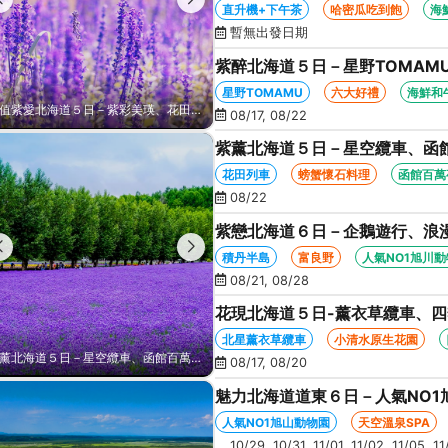
函館百萬夜景、哈密瓜+海鮮和
直升機+下午茶
哈密瓜吃到飽
海
暫無出發日期
紫醉北海道５日－星野TOMAM
船、知床五湖、哈密瓜+海鮮和
星野TOMAMU
六大好禮
海鮮和
超值紫愛北海道５日－紫彩美瑛、花田列車、企鵝漫步、卡哇伊熊牧場、函館星空夜景、洞爺花火、螃蟹懷石、啤酒暢飲
紫愛北海道５日－紫彩美瑛、花田列車、直升機+下午茶、企鵝漫步、熊出沒、函館百萬夜景、哈密瓜+海鮮和牛八大螃蟹吃到飽
08/17, 08/22
紫薰北海道５日－星空纜車、函
之丘、花田列車、螃蟹懷石料理
花田列車
螃蟹懷石料理
函館百萬
08/22
紫戀北海道６日－企鵝遊行、浪
白金青池、旭山動物園、旭川常
積丹半島
富良野
人氣NO1旭川
08/21, 08/28
花現北海道５日-薰衣草纜車、
生花園、摩周湖、熱氣球、天空溫
北星薰衣草纜車
小清水原生花園
紫薰北海道５日－星空纜車、函館百萬夜景、紫彩美瑛、富良野花田、四季彩之丘、花田列車、螃蟹懷石料理
紫戀北海道６日－企鵝遊行、浪漫小樽、積丹半島、富良野、紫彩美瑛、美瑛白金青池、旭山動物園、旭川常盤旋轉塔
08/17, 08/20
魅力北海道道東６日－人氣NO1
鶴、霧之摩周湖、屈斜路湖、砂
人氣NO1旭山動物園
天空溫泉SPA
10/29, 10/31, 11/01, 11/02, 11/05, 1