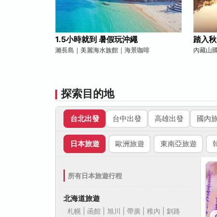
1.5小時就到 暑假玩沖繩
踏入秋
瀨長島｜美麗海水族館｜海景咖啡
內藏山
探索目的地
台北出發
台中出發
高雄出發
國內
日本旅遊
歐洲旅遊
東南亞旅遊
所有日本旅遊行程
北海道旅遊
札幌 | 函館 | 旭川 | 帶廣 | 稚內 | 釧路