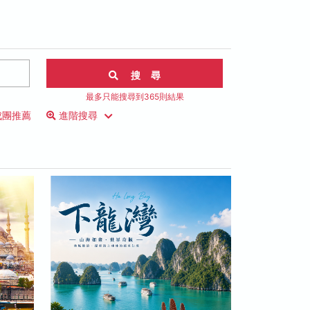
搜 尋
最多只能搜尋到365則結果
成團推薦
進階搜尋