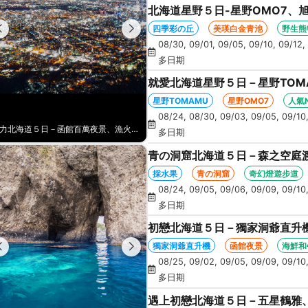
北海道星野５日-星野OMO7、
丘、卡哇伊草泥馬、美瑛白金青
四季彩の丘
美瑛白金青池
野生熊
08/30, 09/01, 09/05, 09/10, 09/12, 
多日期
就愛北海道星野５日－星野TOM
涮鍋、人氣NO1旭山動物園、海
星野TOMAMU
星野OMO7
人氣
08/24, 08/30, 09/03, 09/05, 09/10,
魅力北海道５日－函館百萬夜景、漁火鐵道、卡哇伊熊牧場、伊達時代村、企鵝遊行、奇幻燈遊步道、璀璨溪谷、人氣NO1小丑漢堡
多日期
青の洞窟北海道５日－森之空庭
企鵝遊行、卡哇伊熊牧場、忍者
採水果
青の洞窟
奇幻燈遊步道
08/24, 09/05, 09/06, 09/09, 09/10,
多日期
初戀北海道５日－獨家洞爺直升
景、海膽、北方馬公園、海鮮和
獨家洞爺直升機
函館夜景
海鮮和
08/25, 09/02, 09/05, 09/09, 09/10,
多日期
遇上初戀北海道５日－五星鶴雅