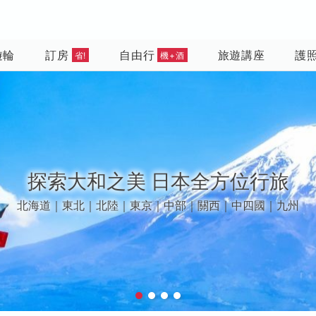
遊輪
訂房
自由行
旅遊講座
護
省!
機+酒
漫遊春夏歐洲
鬱金香花季 | 景觀列車 | 中世紀古堡｜峽灣