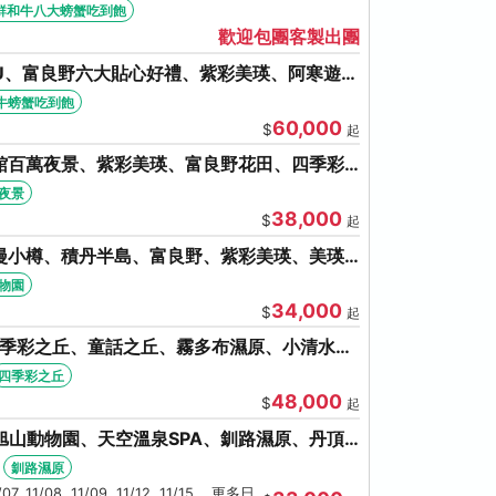
牛八大螃蟹吃到飽
鮮和牛八大螃蟹吃到飽
歡迎包團客製出團
U、富良野六大貼心好禮、紫彩美瑛、阿寒遊覽
牛螃蟹吃到飽
牛螃蟹吃到飽
60,000
$
起
館百萬夜景、紫彩美瑛、富良野花田、四季彩
夜景
38,000
$
起
漫小樽、積丹半島、富良野、紫彩美瑛、美瑛
盤旋轉塔
動物園
34,000
$
起
四季彩之丘、童話之丘、霧多布濕原、小清水原
泉SPA、螃蟹吃到飽
四季彩之丘
48,000
$
起
旭山動物園、天空溫泉SPA、釧路濕原、丹頂
湯體驗
釧路濕原
1/07, 11/08, 11/09, 11/12, 11/15 ...更多日