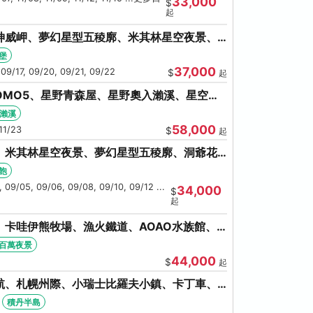
33,000
$
起
神威岬、夢幻星型五稜廓、米其林星空夜景、
奇幻燈遊步道、璀璨溪谷
堡
37,000
 09/17, 09/20, 09/21, 09/22
$
起
OMO5、星野青森屋、星野奧入瀨溪、星空夜
和田湖(不進免稅店)
瀨溪
58,000
11/23
$
起
、米其林星空夜景、夢幻星型五稜廓、洞爺花
螃蟹吃到飽
飽
 09/05, 09/06, 09/08, 09/10, 09/12 ...
34,000
$
起
卡哇伊熊牧場、漁火鐵道、AOAO水族館、
館/千歲)
百萬夜景
44,000
$
起
航、札幌州際、小瑞士比羅夫小鎮、卡丁車、
海鮮和牛螃蟹放題
積丹半島