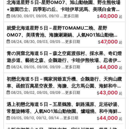
北海道星野５日-星野OMO7、旭山動物園、野生熊牧場
+遊園巴士、四季彩の丘、卡哇伊草泥馬、美瑛白金青
40,000
池、螃蟹吃到飽
08/30, 09/01, 09/05, 09/10 ...更多日期
$
起
就愛北海道星野５日－星野TOMAMU二晚、星野
OMO7、美瑛青池、海膽涮涮鍋、人氣NO1旭山動物
47,000
園、海鮮和牛螃蟹吃到飽
08/24, 08/30, 09/03, 09/05 ...更多日期
$
起
青の洞窟北海道５日－森之空庭渡假村、採水果、奇幻燈
遊步道、藝術之森、企鵝遊行、卡哇伊熊牧場、忍者伊達
44,000
時代村、螃蟹吃到飽
08/24, 09/05, 09/06, 09/09 ...更多日期
$
起
初戀北海道５日－獨家洞爺直升機、企鵝遊行、天狗山纜
車、函館百萬星空夜景、海膽、北方馬公園、海鮮和牛螃
43,000
蟹吃到飽
08/25, 09/02, 09/05, 09/09 ...更多日期
$
起
遇上初戀北海道５日－五星鶴雅、釧路濕原、足浴砂湯、
常盤旋轉塔、人氣NO1旭山動物園、爐端燒、和牛海鮮螃
44,000
蟹吃到飽
09/05, 09/10, 09/12, 09/14 ...更多日期
$
起