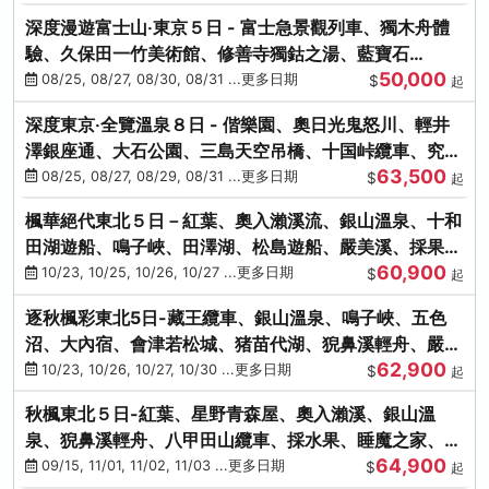
深度漫遊富士山‧東京５日 - 富士急景觀列車、獨木舟體
驗、久保田一竹美術館、修善寺獨鈷之湯、藍寶石
50,000
SAPHIR踴子號
08/25, 08/27, 08/30, 08/31 ...更多日期
$
起
深度東京‧全覽溫泉８日 - 偕樂園、奧日光鬼怒川、輕井
澤銀座通、大石公園、三島天空吊橋、十国峠纜車、究極
63,500
海鮮食べ放題
08/25, 08/27, 08/29, 08/31 ...更多日期
$
起
楓華絕代東北５日－紅葉、奧入瀨溪流、銀山溫泉、十和
田湖遊船、鳴子峽、田澤湖、松島遊船、嚴美溪、採果烤
60,900
牡蠣
10/23, 10/25, 10/26, 10/27 ...更多日期
$
起
逐秋楓彩東北5日-藏王纜車、銀山溫泉、鳴子峽、五色
沼、大內宿、會津若松城、猪苗代湖、猊鼻溪輕舟、嚴美
62,900
溪、松島海灣遊船
10/23, 10/26, 10/27, 10/30 ...更多日期
$
起
秋楓東北５日-紅葉、星野青森屋、奧入瀨溪、銀山溫
泉、猊鼻溪輕舟、八甲田山纜車、採水果、睡魔之家、法
64,900
式料理(不進免稅店)
09/15, 11/01, 11/02, 11/03 ...更多日期
$
起