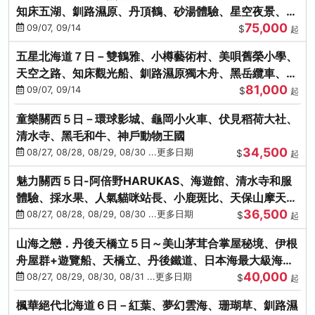
知床五湖、釧路濕原、丹頂鶴、砂湯體驗、星空夜景、洞
75,000
爺花火、螃蟹懷石料理
09/07, 09/14
$
起
五星北海道７日－雙鶴雅、小樽藝術村、美唄舊榮小學、
天空之路、知床觀光船、釧路濕原獨木舟、黑岳纜車、流
81,000
冰硝子館DIY玻璃杯
09/07, 09/14
$
起
童樂關西５日－環球影城、龜岡小火車、伏見稻荷大社、
清水寺、黑毛和牛、神戶動物王國
34,500
08/27, 08/28, 08/29, 08/30 ...更多日期
$
起
魅力關西５日-阿倍野HARUKAS、海遊館、清水寺和服
體驗、採水果、人氣貓咪站長、小鹿斑比、天保山摩天
36,500
輪、水上巴士
08/27, 08/28, 08/29, 08/30 ...更多日期
$
起
山海之戀．丹後天橋立５日～美山茅茸合掌屋秘境、伊根
舟屋群+遊覽船、天橋立、丹後鐵道、日本海最大級海鮮
40,000
市場
08/27, 08/29, 08/30, 08/31 ...更多日期
$
起
楓華絕代北海道６日－紅葉、夢幻雲海、珊瑚草、釧路濕