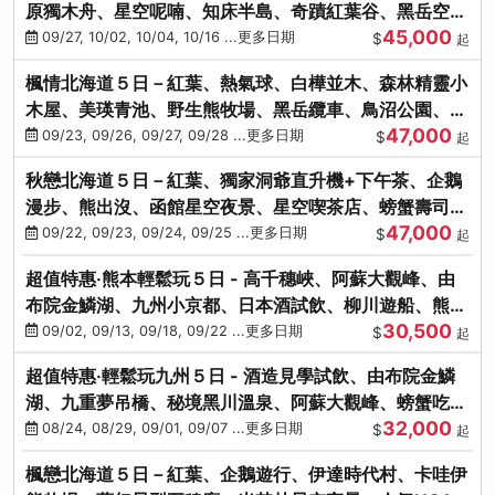
原獨木舟、星空呢喃、知床半島、奇蹟紅葉谷、黑岳空中
45,000
纜車、旭山動物園
09/27, 10/02, 10/04, 10/16 ...更多日期
$
起
楓情北海道５日－紅葉、熱氣球、白樺並木、森林精靈小
木屋、美瑛青池、野生熊牧場、黑岳纜車、鳥沼公園、紅
47,000
葉奇蹟谷、螃蟹吃到飽
09/23, 09/26, 09/27, 09/28 ...更多日期
$
起
秋戀北海道５日－紅葉、獨家洞爺直升機+下午茶、企鵝
漫步、熊出沒、函館星空夜景、星空喫茶店、螃蟹壽司、
47,000
海膽、三大螃蟹放題
09/22, 09/23, 09/24, 09/25 ...更多日期
$
起
超值特惠‧熊本輕鬆玩５日 - 高千穗峽、阿蘇大觀峰、由
布院金鱗湖、九州小京都、日本酒試飲、柳川遊船、熊本
30,500
城、熊本AEON
09/02, 09/13, 09/18, 09/22 ...更多日期
$
起
超值特惠‧輕鬆玩九州５日 - 酒造見學試飲、由布院金鱗
湖、九重夢吊橋、秘境黑川溫泉、阿蘇大觀峰、螃蟹吃到
32,000
飽
08/24, 08/29, 09/01, 09/07 ...更多日期
$
起
楓戀北海道５日－紅葉、企鵝遊行、伊達時代村、卡哇伊