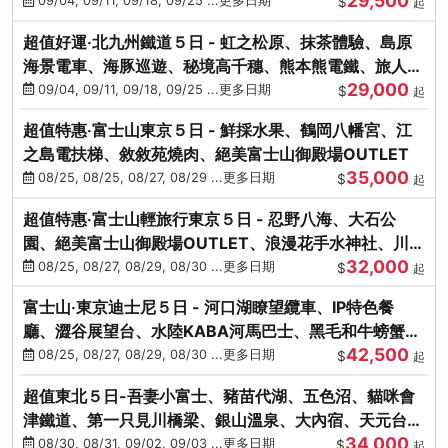
29,500
本熊-台中出發
09/04, 09/11, 09/18, 09/25 ...更多日期
$
起
超值好運‧北九州鐵道５日 - 虹之松原、抹茶體驗、島原
海景電車、海豚巡遊、秘境高千穗、熊本熊電鐵、旅人觀
29,000
光列車-台中出發
09/04, 09/11, 09/18, 09/25 ...更多日期
$
起
超值特惠‧富士山東京５日 - 鮮採水果、鶴岡八幡宮、江
之島電扶梯、敘敘苑燒肉、絕美富士山御殿場OUTLET
35,000
08/25, 08/25, 08/27, 08/29 ...更多日期
$
起
超值特惠‧富士山輕旅行東京５日 - 忍野八海、大石公
園、絕美富士山御殿場OUTLET、浪漫花手水神社、川越
32,000
小江戶
08/25, 08/27, 08/29, 08/30 ...更多日期
$
起
富士山‧東京迪士尼５日 - 河口湖瞭望纜車、IP特色餐
廳、澀谷展望台、水陸KABA河馬巴士、黑毛和牛螃蟹美
42,500
饌、季節採果
08/25, 08/27, 08/29, 08/30 ...更多日期
$
起
超值東北５日-吾妻小富士、豬苗代湖、五色沼、貓咪會
津鐵道、第一只見川橋梁、銀山溫泉、大內宿、天元台高
34,000
原纜車
08/30, 08/31, 09/02, 09/03 ...更多日期
$
起