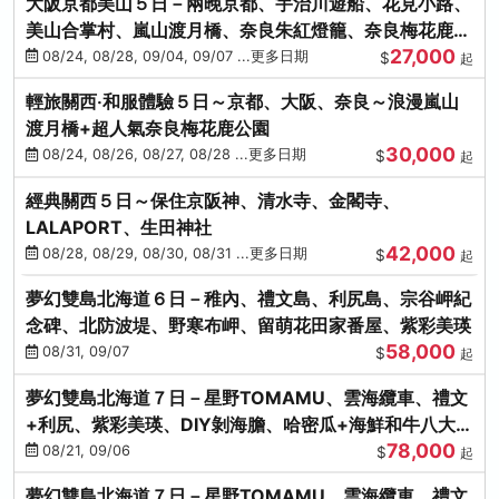
大阪京都美山５日－兩晚京都、宇治川遊船、花見小路、
美山合掌村、嵐山渡月橋、奈良朱紅燈籠、奈良梅花鹿、
27,000
流水瀑布電扶梯
08/24, 08/28, 09/04, 09/07 ...更多日期
$
起
輕旅關西‧和服體驗５日～京都、大阪、奈良～浪漫嵐山
渡月橋+超人氣奈良梅花鹿公園
30,000
08/24, 08/26, 08/27, 08/28 ...更多日期
$
起
經典關西５日～保住京阪神、清水寺、金閣寺、
LALAPORT、生田神社
42,000
08/28, 08/29, 08/30, 08/31 ...更多日期
$
起
夢幻雙島北海道６日－稚內、禮文島、利尻島、宗谷岬紀
念碑、北防波堤、野寒布岬、留萌花田家番屋、紫彩美瑛
58,000
08/31, 09/07
$
起
夢幻雙島北海道７日－星野TOMAMU、雲海纜車、禮文
+利尻、紫彩美瑛、DIY剝海膽、哈密瓜+海鮮和牛八大螃
78,000
蟹吃到飽
08/21, 09/06
$
起
夢幻雙島北海道７日－星野TOMAMU、雲海纜車、禮文