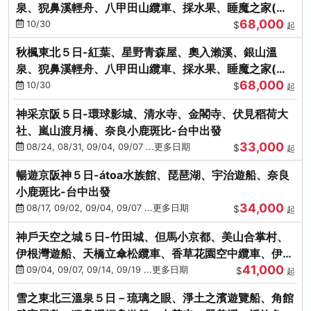
泉、猊鼻溪輕舟、八甲田山纜車、採水果、睡魔之家(不
68,000
進免稅店)
10/30
$
起
秋楓東北５日-紅葉、星野青森屋、奧入瀨溪、銀山溫
泉、猊鼻溪輕舟、八甲田山纜車、採水果、睡魔之家(不
68,000
進免稅店)
10/30
$
起
神采京阪５日-環球影城、清水寺、金閣寺、伏見稻荷大
社、嵐山渡月橋、奈良小鹿斑比-台中出發
33,000
08/24, 08/31, 09/04, 09/07 ...更多日期
$
起
暢遊京阪神５日-átoa水族館、琵琶湖、宇治遊船、奈良
小鹿斑比-台中出發
34,000
08/17, 09/02, 09/04, 09/07 ...更多日期
$
起
神戶天空之城５日-竹田城、但馬小京都、美山合掌村、
伊根灣遊船、天橋立傘松纜車、香草花園空中纜車、伊勢
41,000
龍蝦-台中出發
09/04, 09/07, 09/14, 09/19 ...更多日期
$
起
雪之東北三溫泉５日－琉璃之眼、淨土之濱遊覽船、角館