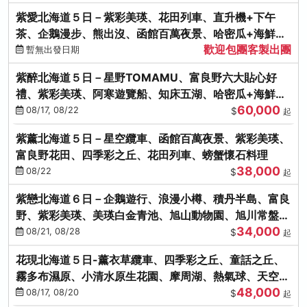
紫愛北海道５日－紫彩美瑛、花田列車、直升機+下午
茶、企鵝漫步、熊出沒、函館百萬夜景、哈密瓜+海鮮和
歡迎包團客製出團
牛八大螃蟹吃到飽
暫無出發日期
紫醉北海道５日－星野TOMAMU、富良野六大貼心好
禮、紫彩美瑛、阿寒遊覽船、知床五湖、哈密瓜+海鮮和
60,000
牛螃蟹吃到飽
08/17, 08/22
$
起
紫薰北海道５日－星空纜車、函館百萬夜景、紫彩美瑛、
富良野花田、四季彩之丘、花田列車、螃蟹懷石料理
38,000
08/22
$
起
紫戀北海道６日－企鵝遊行、浪漫小樽、積丹半島、富良
野、紫彩美瑛、美瑛白金青池、旭山動物園、旭川常盤旋
34,000
轉塔
08/21, 08/28
$
起
花現北海道５日-薰衣草纜車、四季彩之丘、童話之丘、
霧多布濕原、小清水原生花園、摩周湖、熱氣球、天空溫
48,000
泉SPA、螃蟹吃到飽
08/17, 08/20
$
起