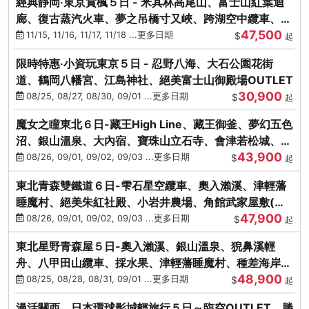
經典靜岡‧東京賞楓５日 - 米其林高尾山、富士山紅葉迴
廊、復古蒸汽火車、夢之吊橋寸又峽、跨湖空中纜車、抹
47,500
茶體驗、三溪園
11/15, 11/16, 11/17, 11/18 ...更多日期
$
起
限時特惠‧小資玩東京５日 - 忍野八海、大石公園花街
道、鶴岡八幡宮、江島神社、絕美富士山御殿場OUTLET
30,900
08/25, 08/27, 08/30, 09/01 ...更多日期
$
起
魔女之瞳東北６日-藏王High Line、藏王御釜、夢幻五色
沼、銀山溫泉、大內宿、寶珠山立石寺、會津若松城、燒
43,900
肉吃到飽
08/26, 09/01, 09/02, 09/03 ...更多日期
$
起
東北青森雙鐵道６日-雫石星空纜車、奧入瀨溪、津輕藩
睡魔村、絕美朱紅社殿、小岩井農場、角館武家屋敷(不
47,900
進免稅店)
08/26, 09/01, 09/02, 09/03 ...更多日期
$
起
東北星野青森屋５日-奧入瀨溪、銀山溫泉、猊鼻溪輕
舟、八甲田山纜車、採水果、津輕藩睡魔村、種差海岸、
48,900
法式料理(不進免稅店)
08/25, 08/28, 08/31, 09/01 ...更多日期
$
起
漫活關西．日本環球影城輕旅行５日～臨空OUTLET、勝