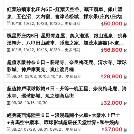
紅葉紛飛東北庄內5日-紅葉天空谷、藏王纜車、銀山溫
泉、五色沼、大內宿、會津若松城、採水果(庄內/庄內)
50,000
10/18, 10/22, 10/26, 10/30 ...更多日期
$
起
楓星野庄內5日-星野青森屋、奧入瀨溪、銀山溫泉、猊鼻
溪輕舟、八甲田山纜車、睡魔之家、加茂水族館(不進店)
56,800
(庄內/庄內)
10/18, 10/22, 10/26, 10/30 ...更多日期
$
起
超值京阪神奈６日－勝尾寺、奈良梅花鹿、清水寺、環球
影城、神戶摩賽克、嵐山渡月橋
29,900
09/04, 09/08, 10/06, 10/16 ...更多日期
$
起
超值神戶環球影城６日－升等一晚五星、奈良梅花鹿、清
水寺、環球影城、魚之棚商店街
32,000
09/08, 10/16, 10/30
$
起
經典關西海陸空６日～浪漫龜岡小火車+大阪水上巴士
+有馬空中纜車、環球影城超級任天堂世界+和牛燒肉
37,000
08/27, 08/28, 09/01, 09/02 ...更多日期
$
起