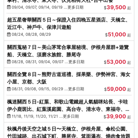
39,500
09/04, 09/07, 09/14, 09/19 ...更多日期
$
起
超五星奢華關西５日～保證入住四晚五星酒店、天橋立、
近江牛、神戶牛、保津川遊船
51,000
08/24, 08/28, 08/29
$
起
關西蒐秘７日～美山茅茸合掌屋秘境、伊根舟屋群+遊覽
船、天橋立、須磨水族館、勝尾寺
53,000
08/28, 08/31, 09/04, 09/07 ...更多日期
$
起
關西全覽８日～熊野古道巡禮、採果樂、伊勢神宮、海女
小屋、京都、大阪
59,000
08/31, 09/08, 09/15, 09/29 ...更多日期
$
起
楓迷關西５日-紅葉、和歌山電鐵超人氣貓咪站長、卡哇
伊小鹿斑比、紅葉溪庭園、高台寺、清水寺、東福寺、伊
39,900
勢龍蝦+和牛
11/18, 11/19, 11/20, 11/21 ...更多日期
$
起
秋楓丹後天空之城５日〜天橋立、伊根舟屋、傘松公園、
竹田城跡、出石城下町、勝尾寺、箕面瀑布、燒肉食放題