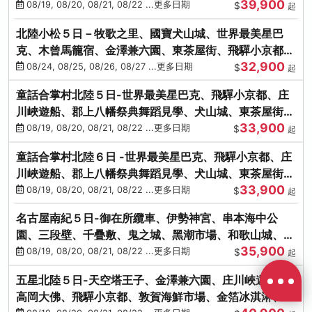
39,900
花之里絢爛花海
08/19, 08/20, 08/21, 08/22 ...更多日期
$
起
北陸小松５日－牧歌之里、國寶犬山城、世界最美星巴
克、木曾馬籠宿、金澤兼六園、東茶屋街、飛驒小京都、
32,900
白川鄉合掌村
08/24, 08/25, 08/26, 08/27 ...更多日期
$
起
童話合掌村北陸５日-世界最美星巴克、飛驒小京都、庄
川峽遊船、郡上八幡祭典舞蹈見學、犬山城、東茶屋街、
33,900
松葉蟹、金箔冰淇淋
08/19, 08/20, 08/21, 08/22 ...更多日期
$
起
童話合掌村北陸６日 -世界最美星巴克、飛驒小京都、庄
川峽遊船、郡上八幡祭典舞蹈見學、犬山城、東茶屋街、
33,900
松葉蟹、金箔冰淇淋
08/19, 08/20, 08/21, 08/22 ...更多日期
$
起
名古屋南紀５日-御在所纜車、伊勢神宮、串本海中公
園、三段壁、千疊敷、鬼之城、黑潮市場、和歌山城、伊
35,900
勢龍蝦溫泉
08/19, 08/20, 08/21, 08/22 ...更多日期
$
起
五星北陸５日-天空塔王子、金澤兼六園、庄川峽遊船、
高岡大佛、飛驒小京都、敦賀海鮮市場、金箔冰淇淋、鰻