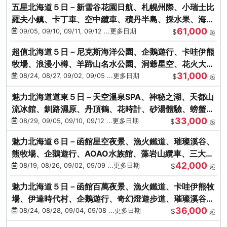
五星北海道５日－新雪谷花園日航、札幌州際、小瑞士比
羅夫小鎮、卡丁車、空中纜車、積丹半島、採水果、海鮮
61,000
和牛螃蟹放題
09/05, 09/10, 09/11, 09/12 ...更多日期
$
起
超值北海道５日－尼克斯海洋公園、企鵝遊行、卡哇伊熊
牧場、浪漫小樽、羊蹄山名水公園、洞爺星空、花火大
31,000
會、螃蟹懷石料理
08/24, 08/27, 09/02, 09/05 ...更多日期
$
起
魅力北海道道東５日－天空溫泉SPA、神秘之湖、天都山
流冰館、釧路濕原、丹頂鶴、花時計、砂湯體驗、螃蟹吃
33,000
到飽
08/29, 09/05, 09/10, 09/12 ...更多日期
$
起
魅力北海道６日－函館星空夜景、漁火鐵道、璀璨溪谷、
熊牧場、企鵝遊行、AOAO水族館、藻岩山纜車、三大螃
42,000
蟹吃到飽
08/19, 08/26, 09/02, 09/09 ...更多日期
$
起
魅力北海道５日－函館百萬夜景、漁火鐵道、卡哇伊熊牧
場、伊達時代村、企鵝遊行、奇幻燈遊步道、璀璨溪谷、
36,000
人氣NO1小丑漢堡
08/24, 08/28, 09/04, 09/08 ...更多日期
$
起