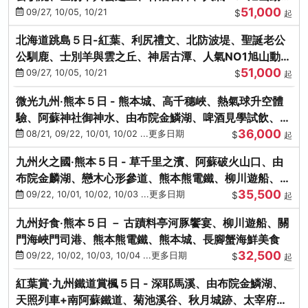
51,000
園、海膽涮涮鍋
09/27, 10/05, 10/21
$
起
北海道跳島５日-紅葉、利尻禮文、北防波堤、聖誕老公
公馴鹿、士別羊與雲之丘、神居古潭、人氣NO1旭山動物
51,000
園、海膽涮涮鍋
09/27, 10/05, 10/21
$
起
微光九州‧熊本５日 - 熊本城、高千穗峽、熱氣球升空體
驗、阿蘇神社御神水、由布院金鱗湖、啤酒見學試飲、豪
36,000
華海鮮盛宴
08/21, 09/22, 10/01, 10/02 ...更多日期
$
起
九州火之國‧熊本５日 - 草千里之濱、阿蘇破火山口、由
布院金麟湖、戀木心形參道、熊本熊電鐵、柳川遊船、地
35,500
獄蒸DIY
09/22, 10/01, 10/02, 10/03 ...更多日期
$
起
九州好食‧熊本５日 － 古蹟料亭河豚饗宴、柳川遊船、關
門海峽門司港、熊本熊電鐵、熊本城、長腳蟹海鮮美食
32,500
09/22, 10/02, 10/03, 10/04 ...更多日期
$
起
紅葉賞‧九州鐵道賞楓５日 - 深耶馬溪、由布院金鱗湖、
天照列車+南阿蘇鐵道、菊池溪谷、秋月城跡、太宰府天