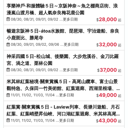
享樂神戶‧和服體驗５日～京阪神奈～魚之棚商店街、浪
漫嵐山渡月橋、超人氣奈良梅花鹿公園
28,000
08/30, 08/31, 09/01, 09/02 ...更多日期
$
起
暢遊京阪神５日-átoa水族館、琵琶湖、宇治遊船、奈良
小鹿斑比、勝尾寺
32,000
08/30, 09/01, 09/02, 09/06 ...更多日期
$
起
神采四國５日-松山城、後樂園、大步危溪谷、金刀比羅
宮、渦之道、栗林公園
37,000
08/30, 08/31, 09/01, 09/02 ...更多日期
$
起
米其林紅葉秘境‧關東賞楓５日 - 高尾山纜車、富士山景
觀特急、久保田一竹美術館、紅葉迴廊、西湖里根場、銀
49,000
杏大道
11/01, 11/02, 11/03, 11/04 ...更多日期
$
起
紅葉賞‧關東賞楓５日 - Laview列車、長瀞川遊船、月石
紅葉、紅葉峭壁昇仙峽、河口湖紅葉迴廊、米其林高尾
43,000
山、海鮮盛宴
11/01, 11/02, 11/03, 11/04 ...更多日期
$
起