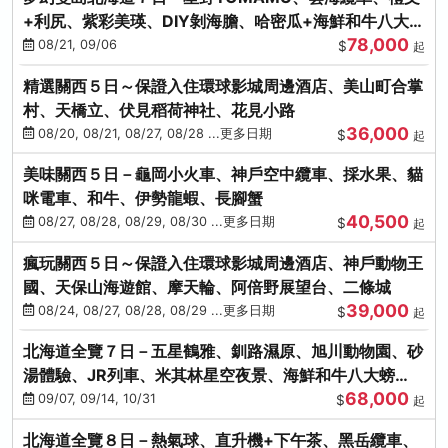
+利尻、紫彩美瑛、DIY剝海膽、哈密瓜+海鮮和牛八大螃
78,000
蟹吃到飽
08/21, 09/06
$
起
精選關西５日～保證入住環球影城周邊酒店、美山町合掌
村、天橋立、伏見稻荷神社、花見小路
36,000
08/20, 08/21, 08/27, 08/28 ...更多日期
$
起
美味關西５日－龜岡小火車、神戶空中纜車、採水果、貓
咪電車、和牛、伊勢龍蝦、長腳蟹
40,500
08/27, 08/28, 08/29, 08/30 ...更多日期
$
起
瘋玩關西５日～保證入住環球影城周邊酒店、神戶動物王
國、天保山海遊館、摩天輪、阿倍野展望台、二條城
39,000
08/24, 08/27, 08/28, 08/29 ...更多日期
$
起
北海道全覽７日－五星鶴雅、釧路濕原、旭川動物園、砂
湯體驗、JR列車、米其林星空夜景、海鮮和牛八大螃
68,000
蟹、卡哇依熊牧場
09/07, 09/14, 10/31
$
起
北海道全覽８日－熱氣球、直升機+下午茶、黑岳纜車、