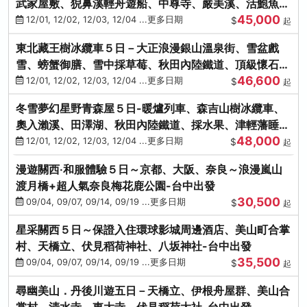
武家屋敷、猊鼻溪輕舟遊船、中尊寺、嚴美溪、活鮑魚
45,000
燒、烤牡蠣、握壽司體驗
12/01, 12/02, 12/03, 12/04 ...更多日期
$
起
東北藏王樹冰纜車５日－大正浪漫銀山溫泉街、雪盆戲
雪、螃蟹御膳、雪中採草莓、秋田內陸鐵道、頂級懷石料
46,600
理、松島遊船
12/01, 12/02, 12/03, 12/04 ...更多日期
$
起
冬雪夢幻星野青森屋５日-暖爐列車、森吉山樹冰纜車、
奧入瀨溪、田澤湖、秋田內陸鐵道、採水果、津輕藩睡魔
48,000
村(不進免稅店)
12/01, 12/02, 12/03, 12/04 ...更多日期
$
起
漫遊關西‧和服體驗５日～京都、大阪、奈良～浪漫嵐山
渡月橋+超人氣奈良梅花鹿公園-台中出發
30,500
09/04, 09/07, 09/14, 09/19 ...更多日期
$
起
星采關西５日～保證入住環球影城周邊酒店、美山町合掌
村、天橋立、伏見稻荷神社、八坂神社-台中出發
35,500
09/04, 09/07, 09/14, 09/19 ...更多日期
$
起
尋幽美山．丹後川遊五日－天橋立、伊根舟屋群、美山合
掌村、清水寺、東大寺、伏見稻荷大社-台中出發