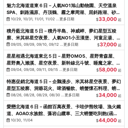
魅力北海道道東６日－人氣NO1旭山動物園、天空溫泉
SPA、釧路濕原、丹頂鶴、霧之摩周湖、屈斜路湖、砂湯
33,000
體驗
10/29, 10/31, 11/01, 11/02 ...更多日期
$
起
積丹藍北海道５日－積丹半島、神威岬、夢幻星型五稜
廓、米其林星空夜景、人氣NO1小丑漢堡、河童足湯、奇
37,000
幻燈遊步道、璀璨溪谷
09/05, 09/09, 09/10, 09/12 ...更多日期
$
起
星星相遇北海道東北５日－星野OMO5、星野青森屋、
星野奧入瀨溪、星空夜景、新幹線北斗號、睡魔之家、十
58,000
和田湖(不進免稅店)
09/04, 09/08, 09/11, 09/15 ...更多日期
$
起
特惠促銷北海道５日－企鵝漫步、米其林星空夜景、夢幻
星型五稜廓、洞爺花火、啤酒暢飲、螃蟹懷石料理、螃蟹
34,000
吃到飽
08/26, 08/28, 08/29, 08/30 ...更多日期
$
起
愛戀北海道６日－函館百萬夜景、卡哇伊熊牧場、漁火鐵
道、AOAO水族館、藻岩山纜車、三大螃蟹吃到飽(函館/
44,000
千歲)
10/30, 11/04
$
起