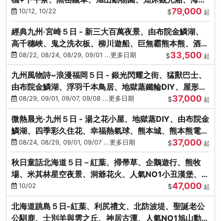
79,000
涮涮鍋(不進免稅店)
10/12, 10/22
$
起
經典九州‧宮崎５日 - 新三大百萬夜景、由布院金鱗湖、
高千穗峽、鬼之洗衣板、柳川遊船、巨無霸熊本熊、酒造
33,500
見學試飲
08/22, 08/24, 08/29, 09/01 ...更多日期
$
起
九州風物詩~浪漫福岡５日 - 銀光閃耀之街、猛獸巴士、
由布院金鱗湖、浮羽千本鳥居、地獄蒸鐵輪DIY、屋形船
37,000
晚宴、鸕鶿捕魚
08/29, 09/01, 09/07, 09/08 ...更多日期
$
起
微熱晨光‧九州５日 - 湯之花小屋、地獄蒸DIY、由布院金
鱗湖、四季彩久住花、幸福熱氣球、熊本城、熊本熊電
37,000
鐵、螃蟹吃到飽
08/24, 08/29, 09/01, 09/07 ...更多日期
$
起
秋日童話北海道５日－紅葉、掃帚草、企鵝遊行、熊牧
場、米其林星空夜景、洞爺花火、人氣NO1小丑漢堡、螃
47,000
蟹放題(千/函)
10/02
$
起
北海道跳島５日-紅葉、利尻禮文、北防波堤、聖誕老公
公馴鹿、士別羊與雲之丘、神居古潭、人氣NO1旭山動物