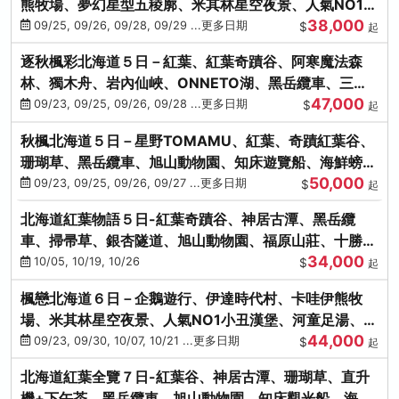
熊牧場、夢幻星型五稜廓、米其林星空夜景、人氣NO1小
38,000
丑漢堡、洞爺花火
09/25, 09/26, 09/28, 09/29 ...更多日期
$
起
逐秋楓彩北海道５日－紅葉、紅葉奇蹟谷、阿寒魔法森
林、獨木舟、岩內仙峽、ONNETO湖、黑岳纜車、三國
47,000
峠、豐平峽、螃蟹溫泉
09/23, 09/25, 09/26, 09/28 ...更多日期
$
起
秋楓北海道５日－星野TOMAMU、紅葉、奇蹟紅葉谷、
珊瑚草、黑岳纜車、旭山動物園、知床遊覽船、海鮮螃蟹
50,000
和牛吃到飽
09/23, 09/25, 09/26, 09/27 ...更多日期
$
起
北海道紅葉物語５日-紅葉奇蹟谷、神居古潭、黑岳纜
車、掃帚草、銀杏隧道、旭山動物園、福原山莊、十勝牧
34,000
場、冰的美術館
10/05, 10/19, 10/26
$
起
楓戀北海道６日－企鵝遊行、伊達時代村、卡哇伊熊牧
場、米其林星空夜景、人氣NO1小丑漢堡、河童足湯、奇
44,000
幻燈遊步道、洞爺花火
09/23, 09/30, 10/07, 10/21 ...更多日期
$
起
北海道紅葉全覽７日-紅葉谷、神居古潭、珊瑚草、直升
機+下午茶、黑岳纜車、旭山動物園、知床觀光船、海膽