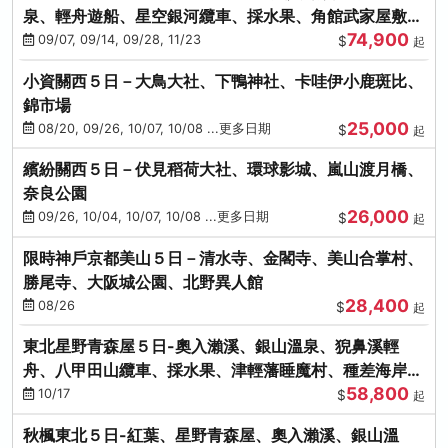
泉、輕舟遊船、星空銀河纜車、採水果、角館武家屋敷
74,900
(不進免稅店)(仙/青)
09/07, 09/14, 09/28, 11/23
$
起
小資關西５日－大鳥大社、下鴨神社、卡哇伊小鹿斑比、
錦市場
25,000
08/20, 09/26, 10/07, 10/08 ...更多日期
$
起
繽紛關西５日－伏見稻荷大社、環球影城、嵐山渡月橋、
奈良公園
26,000
09/26, 10/04, 10/07, 10/08 ...更多日期
$
起
限時神戶京都美山５日－清水寺、金閣寺、美山合掌村、
勝尾寺、大阪城公園、北野異人館
28,400
08/26
$
起
東北星野青森屋５日-奧入瀨溪、銀山溫泉、猊鼻溪輕
舟、八甲田山纜車、採水果、津輕藩睡魔村、種差海岸
58,800
(不進免稅店)
10/17
$
起
秋楓東北５日-紅葉、星野青森屋、奧入瀨溪、銀山溫