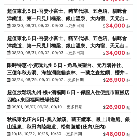
超值東北５日-吾妻小富士、豬苗代湖、五色沼、貓咪會
津鐵道、第一只見川橋梁、銀山溫泉、大內宿、天元台高
34,000
原纜車
08/30, 08/31, 09/02, 09/03 ...更多日期
$
起
超值東北５日-吾妻小富士、豬苗代湖、五色沼、貓咪會
津鐵道、第一只見川橋梁、銀山溫泉、大內宿、天元台高
34,000
原纜車
08/30, 08/31, 09/02, 09/03 ...更多日期
$
起
限時特惠‧小資玩九州５日 - 角島展望台、元乃隅神社、
三億年秋芳洞、海蝕洞龍貓森林、一蘭之森拉麵、櫻井二
26,900
見浦
08/24, 08/29, 09/01, 09/07 ...更多日期
$
起
超值放鬆玩九州‧機+酒福岡５日 - 保證入住便捷市區飯店
四晚+來回福岡機場接駁
26,900
09/01, 09/07, 09/08, 09/10 ...更多日期
$
起
秋楓東北庄內5日-奧入瀨溪、藏王纜車、最上川遊船、銀
山溫泉、秋田內陸鐵道、松島遊船(庄內/庄內)
46,000
10/18, 10/22, 10/26, 10/30 ...更多日期
$
起