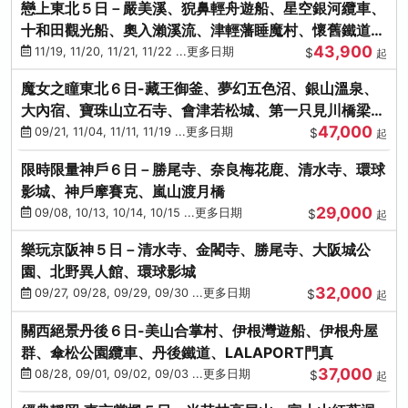
戀上東北５日－嚴美溪、猊鼻輕舟遊船、星空銀河纜車、
十和田觀光船、奧入瀨溪流、津輕藩睡魔村、懷舊鐵道
43,900
（青森／仙台）
11/19, 11/20, 11/21, 11/22 ...更多日期
$
起
魔女之瞳東北６日-藏王御釜、夢幻五色沼、銀山溫泉、
大內宿、寶珠山立石寺、會津若松城、第一只見川橋梁、
47,000
燒肉吃到飽
09/21, 11/04, 11/11, 11/19 ...更多日期
$
起
限時限量神戶６日－勝尾寺、奈良梅花鹿、清水寺、環球
影城、神戶摩賽克、嵐山渡月橋
29,000
09/08, 10/13, 10/14, 10/15 ...更多日期
$
起
樂玩京阪神５日－清水寺、金閣寺、勝尾寺、大阪城公
園、北野異人館、環球影城
32,000
09/27, 09/28, 09/29, 09/30 ...更多日期
$
起
關西絕景丹後６日-美山合掌村、伊根灣遊船、伊根舟屋
群、傘松公園纜車、丹後鐵道、LALAPORT門真
37,000
08/28, 09/01, 09/02, 09/03 ...更多日期
$
起