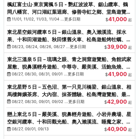
楓紅富士山‧東京賞楓５日 - 艷紅波波草、鋸山纜車、鶴
岡八幡宮、河口湖紅葉迴廊、修善寺虹之鄉、堂島遊覽
41,000
船、熱海梅園
11/01, 11/02, 11/03, 11/04 ...更多日期
$
起
東北星空銀河纜車５日－銀山溫泉、奧入瀨溪流、採水
果、十和田湖遊船、秋田懷舊火車、松島遊船烤牡蠣、嚴
39,900
美溪、螃蟹本家
08/23, 08/24, 08/26, 08/27 ...更多日期
$
起
東北三溫泉５日－琉璃之眼、青之洞窟遊覽船、角館武家
屋敷、猊鼻溪輕舟遊船、中尊寺、嚴美溪、活鮑魚燒、烤
41,900
牡蠣、握壽司體驗
08/27, 08/30, 08/31, 09/01 ...更多日期
$
起
東北星野５日－五色沼、第一只見川橋梁、銀山溫泉、相
馬樓舞孃茶席、大內宿、抹茶體驗、松島灣遊覽船、最上
42,900
川輕舟、螃蟹御膳
08/27, 08/30, 09/01, 09/02 ...更多日期
$
起
戀上東北５日－嚴美溪、猊鼻輕舟遊船、小岩井農場、星
空銀河纜車、十和田觀光船、奧入瀨溪流、睡魔之家、朱
40,900
紅社殿（仙台／青森）
08/27, 09/01, 09/13
$
起