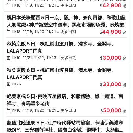
42,900
11/18, 11/19, 11/20, 11/21 ...更多日期
$
起
楓日本美味關西５日〜京、阪、神、奈良四都、和歌山超
人氣電鐵+神戶新型空中纜車、黑潮市場鮪魚秀、啖螃蟹
44,900
11/18, 11/19, 11/20, 11/21 ...更多日期
$
起
秋染京阪５日－楓紅嵐山渡月橋、清水寺、金閣寺、
LALAPORT門真
30,000
11/19, 11/21, 11/22, 11/23 ...更多日期
$
起
秋染京阪６日－楓紅嵐山渡月橋、清水寺、金閣寺、
LALAPORT門真
32,000
11/26
$
起
絕美京楓５日-兩晚五星飯店、和服體驗、蹴上鐵道、南
禪寺、有馬溫泉老街
50,000
11/18, 11/19, 11/20, 11/21 ...更多日期
$
起
超值北陸溫泉５日-江戶時代驛站馬籠宿、卡哇伊美濃和
紙DIY、三光稻荷神社、國寶白帝城、飛騨牛、大須觀音