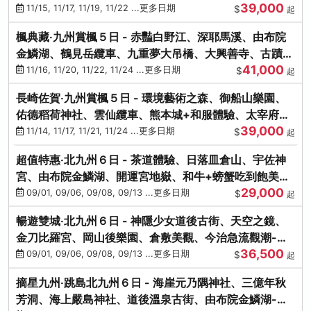
39,000
滿宮、竈門神社
11/15, 11/17, 11/19, 11/22 ...更多日期
$
起
楓典藏‧九州賞楓５日 - 赤豔白野江、深耶馬溪、由布院
金鱗湖、鶴見岳纜車、九重夢大吊橋、大興善寺、古蹟河
41,000
豚+和牛饗宴
11/16, 11/20, 11/22, 11/24 ...更多日期
$
起
長崎佐賀‧九州賞楓５日 - 環境藝術之森、御船山樂園、
佑德稻荷神社、雲仙纜車、熊本城+和服體驗、太宰府天
39,000
滿宮、光明禪寺
11/14, 11/17, 11/21, 11/24 ...更多日期
$
起
超值特惠‧北九州６日 - 茶道體驗、日落皿倉山、宇佐神
宮、由布院金鱗湖、開運宮地嶽、和牛+螃蟹吃到飽美
29,000
饌-台中出發
09/01, 09/06, 09/08, 09/13 ...更多日期
$
起
暢遊雙城‧北九州６日 - 神隱少女道後古街、天空之鏡、
金刀比羅宮、岡山後樂園、倉敷美觀、今治急流觀潮-台
36,500
中出發
09/01, 09/06, 09/08, 09/13 ...更多日期
$
起
摘星九州‧跳島北九州６日 - 海崖元乃隅神社、三億年秋
芳洞、海上嚴島神社、道後溫泉古街、由布院金鱗湖-台