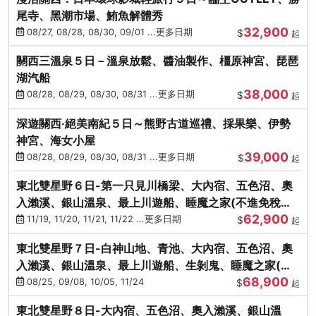
尾寺、黑潮市場、鮪魚解體秀
32,900
08/27, 08/28, 08/30, 09/01 ...更多日期
$
起
關西三溫泉５日－溫泉放鬆、醬油製作、橿原神宮、琵琶
湖汽船
38,000
08/28, 08/29, 08/30, 08/31 ...更多日期
$
起
深遊關西·絕美南紀５日～熊野古道巡禮、採果樂、伊勢
神宮、海女小屋
39,000
08/28, 08/29, 08/30, 08/31 ...更多日期
$
起
東北雙星野６日-第一只見川橋梁、大內宿、五色沼、奧
入瀨溪、銀山溫泉、最上川遊船、睡魔之家(不進免稅店)
62,900
(仙/青)
11/19, 11/20, 11/21, 11/22 ...更多日期
$
起
東北雙星野７日-白神山地、青池、大內宿、五色沼、奧
入瀨溪、銀山溫泉、最上川遊船、生剝鬼、睡魔之家(不
68,900
進免稅店)(仙/青)
08/25, 09/08, 10/05, 11/24
$
起
東北雙星野８日-大內宿、五色沼、奧入瀨溪、銀山溫