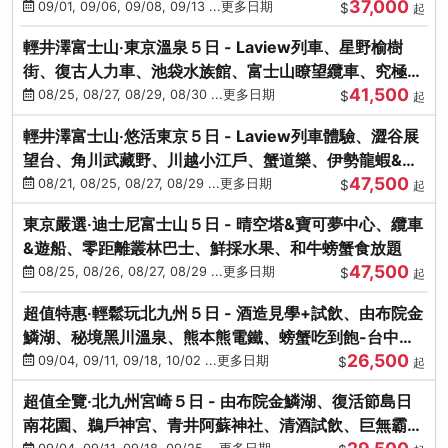
37,000
中出發
09/01, 09/06, 09/08, 09/13 ...更多日期
$
起
輕井澤富士山‧東京溫泉５日 - Laview列車、星野榆樹
街、復古人力車、池袋水族館、富士山瞭望纜車、究極海
41,500
鮮食放題
08/25, 08/27, 08/29, 08/30 ...更多日期
$
起
輕井澤富士山‧悠活東京５日 - Laview列車體驗、澀谷展
望台、角川武藏野、川越小江戶、蟹道樂、伊勢龍蝦&海
47,500
膽生魚片
08/21, 08/25, 08/27, 08/29 ...更多日期
$
起
東京嚴選‧迪士尼富士山５日 - 晴空塔&寶可夢中心、纜車
&遊船、零距離叢林巴士、鮮採水果、和牛螃蟹食放題
47,500
08/25, 08/26, 08/27, 08/29 ...更多日期
$
起
超值特惠‧輕鬆玩北九州５日 - 酒造見學+試飲、由布院金
鱗湖、秘境黑川溫泉、熊本熊電鐵、螃蟹吃到飽-台中出
26,500
發
09/04, 09/11, 09/18, 10/02 ...更多日期
$
起
超值全覽‧北九州宮崎５日 - 由布院金鱗湖、復活節島日
南花園、鵜戶神宮、青井阿蘇神社、清酒試飲、巨無霸熊