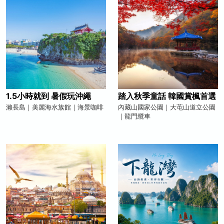
1.5小時就到 暑假玩沖繩
踏入秋季童話 韓國賞楓首選
瀨長島｜美麗海水族館｜海景咖啡
內藏山國家公園｜大芚山道立公園
｜龍門纜車