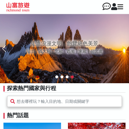
走進浪漫文明，飽覽絕色美景
瑞士｜義大利｜北歐｜西葡 | 東歐 | 荷比盧
探索熱門國家與行程
想去哪裡玩？輸入目的地、日期或關鍵字
熱門話題