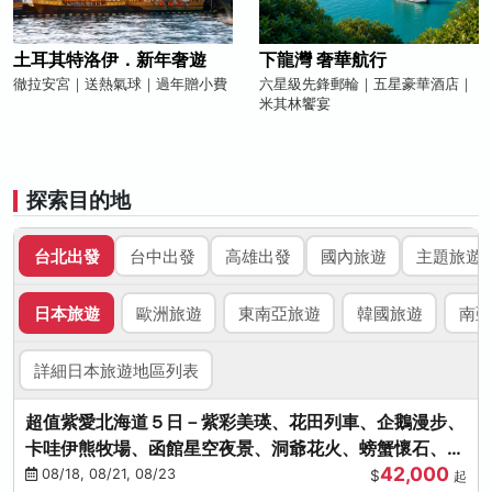
土耳其特洛伊．新年奢遊
下龍灣 奢華航行
徹拉安宮｜送熱氣球｜過年贈小費
六星級先鋒郵輪｜五星豪華酒店｜
米其林饗宴
探索目的地
台北出發
台中出發
高雄出發
國內旅遊
主題旅遊
日本旅遊
歐洲旅遊
東南亞旅遊
韓國旅遊
南亞
詳細日本旅遊地區列表
超值紫愛北海道５日－紫彩美瑛、花田列車、企鵝漫步、
卡哇伊熊牧場、函館星空夜景、洞爺花火、螃蟹懷石、啤
42,000
酒暢飲
08/18, 08/21, 08/23
$
起