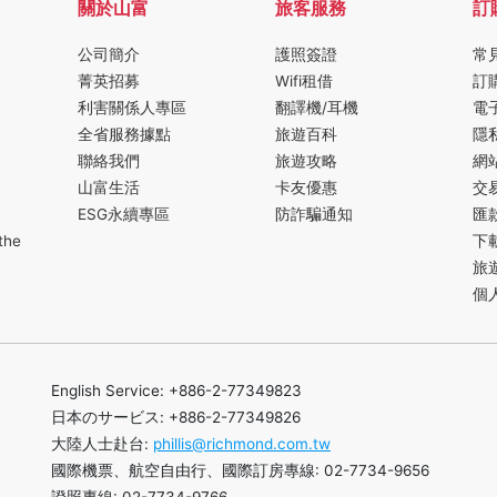
關於山富
旅客服務
訂
公司簡介
護照簽證
常
菁英招募
Wifi租借
訂
利害關係人專區
翻譯機/耳機
電
全省服務據點
旅遊百科
隱
聯絡我們
旅遊攻略
網
山富生活
卡友優惠
交
ESG永續專區
防詐騙通知
匯
the
下
旅
個
English Service: +886-2-77349823
日本のサービス: +886-2-77349826
大陸人士赴台:
phillis@richmond.com.tw
國際機票、航空自由行、國際訂房專線: 02-7734-9656
證照專線: 02-7734-9766