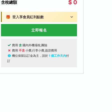
$ 0
含稅總額
🎁
登入享會員紅利點數
立即報名
費用
含
國內外機場稅,團險
費用
不含
小費,行李小費,簽證費用
機位保留以訂金為主，請於
1 個工作天內
付
訂