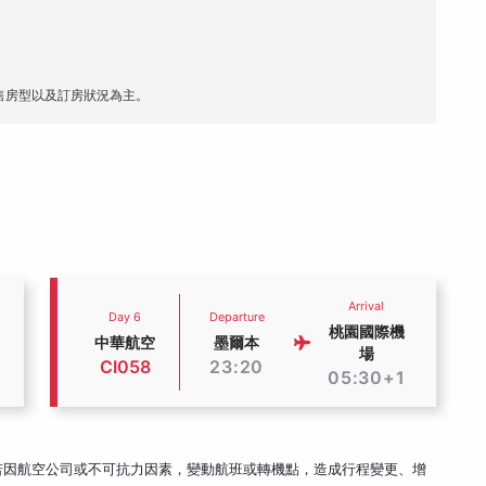
售房型以及訂房狀況為主。
Arrival
Day 6
Departure
桃園國際機
中華航空
墨爾本
場
CI058
23:20
05:30+1
若因航空公司或不可抗力因素，變動航班或轉機點，造成行程變更、增