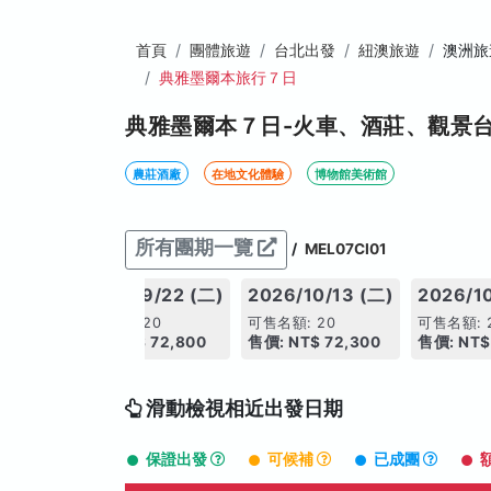
首頁
團體旅遊
台北出發
紐澳旅遊
澳洲旅
典雅墨爾本旅行７日
典雅墨爾本７日-火車、酒莊、觀景
農莊酒廠
在地文化體驗
博物館美術館
所有團期一覽
/
MEL07CI01
7 (四)
2026/09/22 (二)
2026/10/13 (二)
2026/1
可售名額: 20
可售名額: 20
可售名額: 
,800
售價: NT$ 72,800
售價: NT$ 72,300
售價: NT$
滑動檢視相近出發日期
保證出發
可候補
已成團