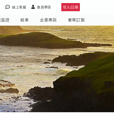
線上客服
會員專區
登入/註冊
照簽證
租車
企業專區
奢華訂製