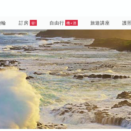
遊輪
訂房
自由行
旅遊講座
護
省!
機+酒