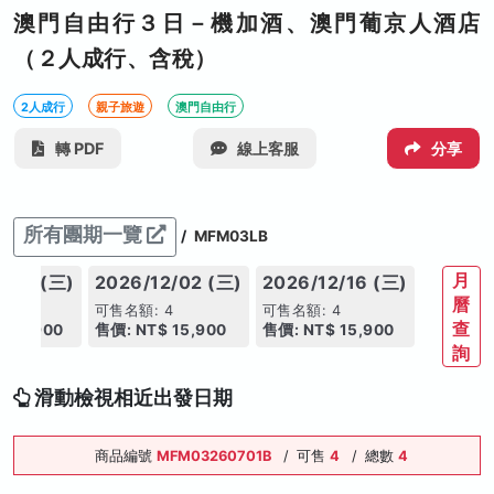
澳門自由行３日－機加酒、澳門葡京人酒店
（２人成行、含稅）
2人成行
親子旅遊
澳門自由行
轉 PDF
線上客服
分享
所有團期一覽
/
MFM03LB
月
1/18 (三)
2026/12/02 (三)
2026/12/16 (三)
曆
4
可售名額: 4
可售名額: 4
查
 15,900
售價: NT$ 15,900
售價: NT$ 15,900
詢
滑動檢視相近出發日期
商品編號
MFM03260701B
/
可售
4
/
總數
4