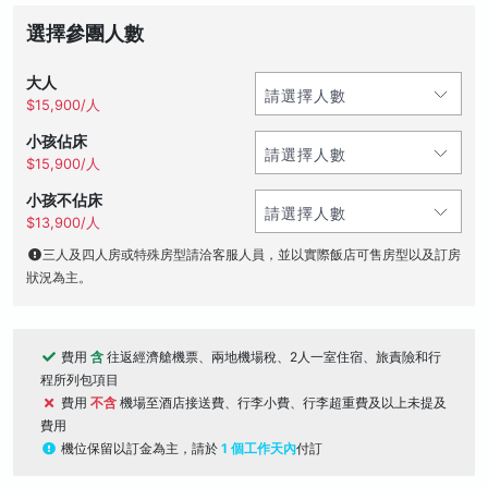
選擇參團人數
大人
$15,900/人
小孩佔床
$15,900/人
小孩不佔床
$13,900/人
三人及四人房或特殊房型請洽客服人員，並以實際飯店可售房型以及訂房
狀況為主。
費用
含
往返經濟艙機票、兩地機場稅、2人一室住宿、旅責險和行
程所列包項目
費用
不含
機場至酒店接送費、行李小費、行李超重費及以上未提及
費用
機位保留以訂金為主，請於
1 個工作天內
付訂