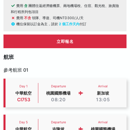
費用
含
團體往返經濟艙機票、兩地機場稅、住宿、觀光稅、旅責險
和行程所列包項目
費用
不含
領隊、導遊、司機NTD300/人/天
機位保留以訂金為主，請於
2 個工作天內
付訂
立即報名
航班
參考航班 01
Day 1
Departure
Arrival
中華航空
桃園國際機場
新加坡
CI753
08:20
13:05
Day 5
Departure
Arrival
中華航空
吉隆坡
桃園國際機場