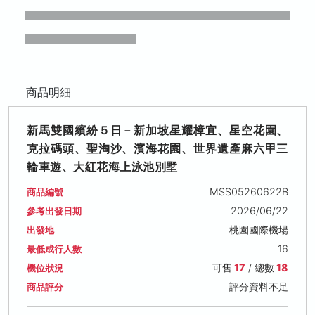
商品明細
新馬雙國繽紛５日－新加坡星耀樟宜、星空花園、
克拉碼頭、聖淘沙、濱海花園、世界遺產麻六甲三
輪車遊、大紅花海上泳池別墅
MSS05260622B
商品編號
2026/06/22
參考出發日期
桃園國際機場
出發地
16
最低成行人數
可售
17
/ 總數
18
機位狀況
評分資料不足
商品評分