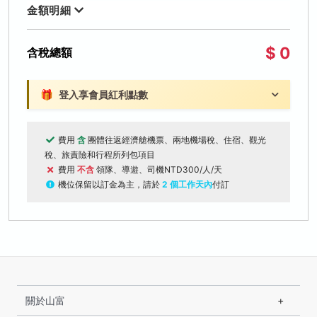
金額明細
$ 0
含稅總額
🎁
登入享會員紅利點數
費用
含
團體往返經濟艙機票、兩地機場稅、住宿、觀光
稅、旅責險和行程所列包項目
費用
不含
領隊、導遊、司機NTD300/人/天
機位保留以訂金為主，請於
2 個工作天內
付訂
關於山富