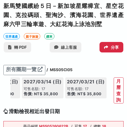
新馬雙國繽紛５日－新加坡星耀樟宜、星空花
園、克拉碼頭、聖淘沙、濱海花園、世界遺產
麻六甲三輪車遊、大紅花海上泳池別墅
世界遺產
親子旅遊
纜車
轉 PDF
線上客服
分享
所有團期一覽
/
MSS05CI05
月
/07 (日)
2027/03/14 (日)
2027/03/21 (日)
曆
7
可售名額: 17
可售名額: 17
查
35,800
售價: NT$ 35,800
售價: NT$ 35,800
詢
滑動檢視相近出發日期
商品編號
MSS05260622B
/
可售
17
/
總數
18