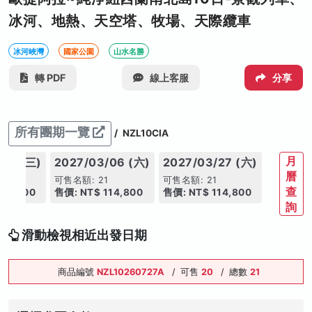
冰河、地熱、天空塔、牧場、天際纜車
冰河峽灣
國家公園
山水名勝
轉 PDF
線上客服
分享
所有團期一覽
/
NZL10CIA
月
/24 (三)
2027/03/06 (六)
2027/03/27 (六)
曆
1
可售名額: 21
可售名額: 21
查
112,800
售價: NT$ 114,800
售價: NT$ 114,800
詢
滑動檢視相近出發日期
商品編號
NZL10260727A
/
可售
20
/
總數
21