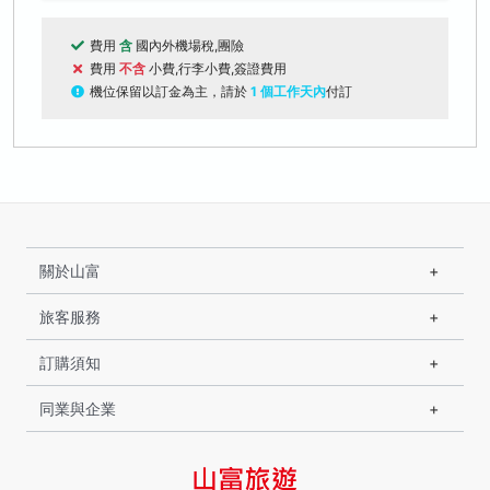
費用
含
國內外機場稅,團險
費用
不含
小費,行李小費,簽證費用
機位保留以訂金為主，請於
1 個工作天內
付訂
關於山富
旅客服務
訂購須知
同業與企業