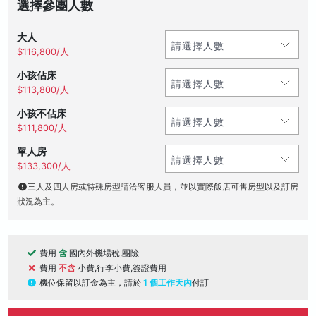
選擇參團人數
大人
$116,800/人
小孩佔床
$113,800/人
小孩不佔床
$111,800/人
單人房
$133,300/人
三人及四人房或特殊房型請洽客服人員，並以實際飯店可售房型以及訂房
狀況為主。
費用
含
國內外機場稅,團險
費用
不含
小費,行李小費,簽證費用
機位保留以訂金為主，請於
1 個工作天內
付訂