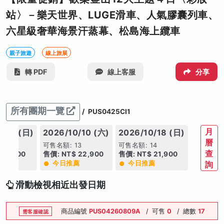
站〉－樂天世界、LUGE滑車、人氣膠囊列車、
六星級奢華海景汗蒸幕、松島海上纜車
親子旅遊
線上旅展
轉 PDF
線上客服
分享
所有團期一覽
/
PUS0425CI1
月
/13 (日)
2026/10/10 (六)
2026/10/18 (日)
曆
13
可售名額: 13
可售名額: 14
查
 19,900
售價: NT$ 22,900
售價: NT$ 21,900
薦
今日推薦
今日推薦
詢
滑動檢視相近出發日期
商品編號
PUS04260809A
/
可售
0
/
總數
17
需客服確認