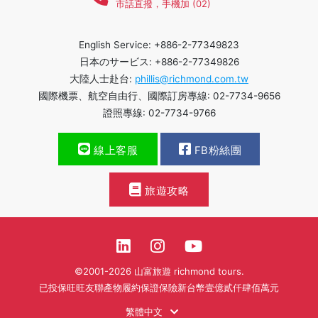
市話直撥，手機加 (02)
English Service: +886-2-77349823
日本のサービス: +886-2-77349826
大陸人士赴台:
phillis@richmond.com.tw
國際機票、航空自由行、國際訂房專線: 02-7734-9656
證照專線: 02-7734-9766
線上客服
FB粉絲團
旅遊攻略
©2001-2026 山富旅遊 richmond tours.
已投保旺旺友聯產物履約保證保險新台幣壹億貳仟肆佰萬元
繁體中文