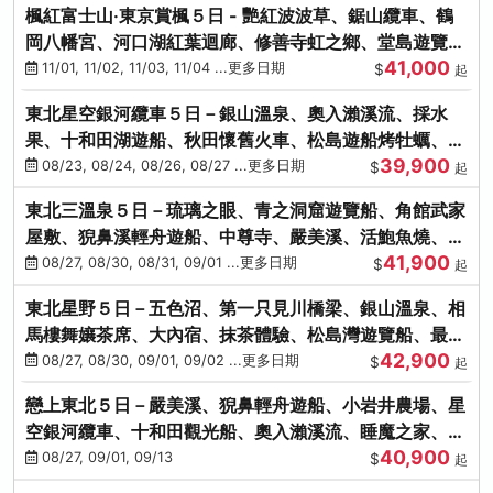
楓紅富士山‧東京賞楓５日 - 艷紅波波草、鋸山纜車、鶴
岡八幡宮、河口湖紅葉迴廊、修善寺虹之鄉、堂島遊覽
41,000
船、熱海梅園
11/01, 11/02, 11/03, 11/04 ...更多日期
$
起
東北星空銀河纜車５日－銀山溫泉、奧入瀨溪流、採水
果、十和田湖遊船、秋田懷舊火車、松島遊船烤牡蠣、嚴
39,900
美溪、螃蟹本家
08/23, 08/24, 08/26, 08/27 ...更多日期
$
起
東北三溫泉５日－琉璃之眼、青之洞窟遊覽船、角館武家
屋敷、猊鼻溪輕舟遊船、中尊寺、嚴美溪、活鮑魚燒、烤
41,900
牡蠣、握壽司體驗
08/27, 08/30, 08/31, 09/01 ...更多日期
$
起
東北星野５日－五色沼、第一只見川橋梁、銀山溫泉、相
馬樓舞孃茶席、大內宿、抹茶體驗、松島灣遊覽船、最上
42,900
川輕舟、螃蟹御膳
08/27, 08/30, 09/01, 09/02 ...更多日期
$
起
戀上東北５日－嚴美溪、猊鼻輕舟遊船、小岩井農場、星
空銀河纜車、十和田觀光船、奧入瀨溪流、睡魔之家、朱
40,900
紅社殿（仙台／青森）
08/27, 09/01, 09/13
$
起