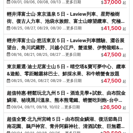
37,000
中出發
09/01, 09/06, 09/08, 09/13 ...更多日期
$
起
輕井澤富士山‧東京溫泉５日 - Laview列車、星野榆樹
街、復古人力車、池袋水族館、富士山瞭望纜車、究極海
41,500
鮮食放題
08/25, 08/27, 08/29, 08/30 ...更多日期
$
起
輕井澤富士山‧悠活東京５日 - Laview列車體驗、澀谷展
望台、角川武藏野、川越小江戶、蟹道樂、伊勢龍蝦&海
47,500
膽生魚片
08/16, 08/21, 08/25, 08/27 ...更多日期
$
起
東京嚴選‧迪士尼富士山５日 - 晴空塔&寶可夢中心、纜車
&遊船、零距離叢林巴士、鮮採水果、和牛螃蟹食放題
47,500
08/25, 08/26, 08/27, 08/29 ...更多日期
$
起
超值特惠‧輕鬆玩北九州５日 - 酒造見學+試飲、由布院金
鱗湖、秘境黑川溫泉、熊本熊電鐵、螃蟹吃到飽-台中出
26,500
發
09/04, 09/11, 09/18, 10/02 ...更多日期
$
起
超值全覽‧北九州宮崎５日 - 由布院金鱗湖、復活節島日
南花園、鵜戶神宮、青井阿蘇神社、清酒試飲、巨無霸熊