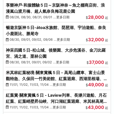
享樂神戶‧和服體驗５日～京阪神奈～魚之棚商店街、浪
漫嵐山渡月橋、超人氣奈良梅花鹿公園
28,000
08/26, 08/30, 08/31, 09/01 ...更多日期
$
起
暢遊京阪神５日-átoa水族館、琵琶湖、宇治遊船、奈良
小鹿斑比、勝尾寺
32,000
08/30, 09/01, 09/02, 09/06 ...更多日期
$
起
神采四國５日-松山城、後樂園、大步危溪谷、金刀比羅
宮、渦之道、栗林公園
37,000
08/30, 08/31, 09/01, 09/02 ...更多日期
$
起
米其林紅葉秘境‧關東賞楓５日 - 高尾山纜車、富士山景
觀特急、久保田一竹美術館、紅葉迴廊、西湖里根場、銀
49,000
杏大道
11/01, 11/02, 11/03, 11/04 ...更多日期
$
起
紅葉賞‧關東賞楓５日 - Laview列車、長瀞川遊船、月石
紅葉、紅葉峭壁昇仙峽、河口湖紅葉迴廊、米其林高尾
43,000
山、海鮮盛宴
11/01, 11/02, 11/03, 11/04 ...更多日期
$
起