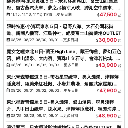
經典靜岡‧東京賞楓５日 - 米其林高尾山、富士山紅葉迴
廊、復古蒸汽火車、夢之吊橋寸又峽、跨湖空中纜車、抹
47,500
茶體驗、三溪園
11/15, 11/16, 11/17, 11/18 ...更多日期
$
起
限時特惠‧小資玩東京５日 - 忍野八海、大石公園花街
道、鶴岡八幡宮、江島神社、絕美富士山御殿場OUTLET
30,900
08/25, 08/27, 08/30, 09/01 ...更多日期
$
起
魔女之瞳東北６日-藏王High Line、藏王御釜、夢幻五色
沼、銀山溫泉、大內宿、寶珠山立石寺、會津若松城、燒
43,900
肉吃到飽
08/26, 09/01, 09/02, 09/03 ...更多日期
$
起
東北青森雙鐵道６日-雫石星空纜車、奧入瀨溪、津輕藩
睡魔村、絕美朱紅社殿、小岩井農場、角館武家屋敷(不
47,900
進免稅店)
08/26, 09/01, 09/02, 09/03 ...更多日期
$
起
東北星野青森屋５日-奧入瀨溪、銀山溫泉、猊鼻溪輕
舟、八甲田山纜車、採水果、津輕藩睡魔村、種差海岸、
48,900
法式料理(不進免稅店)
08/25, 08/28, 08/31, 09/01 ...更多日期
$
起
漫活關西．日本環球影城輕旅行５日～臨空OUTLET、勝