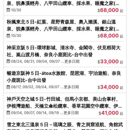
泉、猊鼻溪輕舟、八甲田山纜車、採水果、睡魔之家(不
68,000
進免稅店)
10/30
$
起
秋楓東北５日-紅葉、星野青森屋、奧入瀨溪、銀山溫
泉、猊鼻溪輕舟、八甲田山纜車、採水果、睡魔之家(不
68,000
進免稅店)
10/30
$
起
神采京阪５日-環球影城、清水寺、金閣寺、伏見稻荷大
社、嵐山渡月橋、奈良小鹿斑比-台中出發
33,000
08/24, 08/31, 09/04, 09/07 ...更多日期
$
起
暢遊京阪神５日-átoa水族館、琵琶湖、宇治遊船、奈良
小鹿斑比-台中出發
34,000
08/17, 09/02, 09/04, 09/07 ...更多日期
$
起
神戶天空之城５日-竹田城、但馬小京都、美山合掌村、
伊根灣遊船、天橋立傘松纜車、香草花園空中纜車、伊勢
41,000
龍蝦-台中出發
09/04, 09/07, 09/14, 09/19 ...更多日期
$
起
雪之東北三溫泉５日－琉璃之眼、青之洞窟巡航、角館武