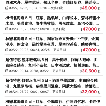
原獨木舟、星空呢喃、知床半島、奇蹟紅葉谷、黑岳空中
45,000
纜車、旭山動物園
09/27, 10/02, 10/04, 10/16 ...更多日期
$
起
楓情北海道５日－紅葉、熱氣球、白樺並木、森林精靈小
木屋、美瑛青池、野生熊牧場、黑岳纜車、鳥沼公園、紅
47,000
葉奇蹟谷、螃蟹吃到飽
09/23, 09/26, 09/27, 09/28 ...更多日期
$
起
秋戀北海道５日－紅葉、獨家洞爺直升機+下午茶、企鵝
漫步、熊出沒、函館星空夜景、星空喫茶店、螃蟹壽司、
47,000
海膽、三大螃蟹放題
09/22, 09/23, 09/24, 09/25 ...更多日期
$
起
超值特惠‧熊本輕鬆玩５日 - 高千穗峽、阿蘇大觀峰、由
布院金鱗湖、九州小京都、日本酒試飲、柳川遊船、熊本
30,500
城、熊本AEON
09/02, 09/13, 09/18, 09/22 ...更多日期
$
起
超值特惠‧輕鬆玩九州５日 - 酒造見學試飲、由布院金鱗
湖、九重夢吊橋、秘境黑川溫泉、阿蘇大觀峰、螃蟹吃到
32,000
飽
08/24, 08/29, 09/01, 09/07 ...更多日期
$
起
楓戀北海道５日－紅葉、企鵝遊行、伊達時代村、卡哇伊