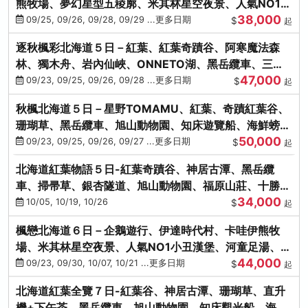
熊牧場、夢幻星型五稜廓、米其林星空夜景、人氣NO1小
38,000
丑漢堡、洞爺花火
09/25, 09/26, 09/28, 09/29 ...更多日期
$
起
逐秋楓彩北海道５日－紅葉、紅葉奇蹟谷、阿寒魔法森
林、獨木舟、岩內仙峽、ONNETO湖、黑岳纜車、三國
47,000
峠、豐平峽、螃蟹溫泉
09/23, 09/25, 09/26, 09/28 ...更多日期
$
起
秋楓北海道５日－星野TOMAMU、紅葉、奇蹟紅葉谷、
珊瑚草、黑岳纜車、旭山動物園、知床遊覽船、海鮮螃蟹
50,000
和牛吃到飽
09/23, 09/25, 09/26, 09/27 ...更多日期
$
起
北海道紅葉物語５日-紅葉奇蹟谷、神居古潭、黑岳纜
車、掃帚草、銀杏隧道、旭山動物園、福原山莊、十勝牧
34,000
場、冰的美術館
10/05, 10/19, 10/26
$
起
楓戀北海道６日－企鵝遊行、伊達時代村、卡哇伊熊牧
場、米其林星空夜景、人氣NO1小丑漢堡、河童足湯、奇
44,000
幻燈遊步道、洞爺花火
09/23, 09/30, 10/07, 10/21 ...更多日期
$
起
北海道紅葉全覽７日-紅葉谷、神居古潭、珊瑚草、直升
機+下午茶、黑岳纜車、旭山動物園、知床觀光船、海膽