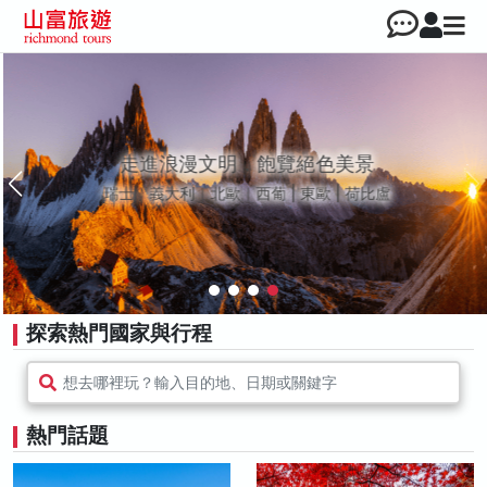
走進浪漫文明，飽覽絕色美景
瑞士｜義大利｜北歐｜西葡 | 東歐 | 荷比盧
探索熱門國家與行程
想去哪裡玩？輸入目的地、日期或關鍵字
熱門話題