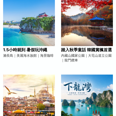
1.5小時就到 暑假玩沖繩
踏入秋季童話 韓國賞楓首選
瀨長島｜美麗海水族館｜海景咖啡
內藏山國家公園｜大芚山道立公園
｜龍門纜車