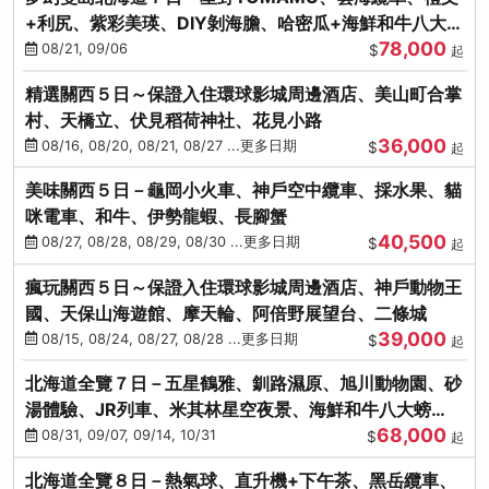
+利尻、紫彩美瑛、DIY剝海膽、哈密瓜+海鮮和牛八大螃
78,000
蟹吃到飽
08/21, 09/06
$
起
精選關西５日～保證入住環球影城周邊酒店、美山町合掌
村、天橋立、伏見稻荷神社、花見小路
36,000
08/16, 08/20, 08/21, 08/27 ...更多日期
$
起
美味關西５日－龜岡小火車、神戶空中纜車、採水果、貓
咪電車、和牛、伊勢龍蝦、長腳蟹
40,500
08/27, 08/28, 08/29, 08/30 ...更多日期
$
起
瘋玩關西５日～保證入住環球影城周邊酒店、神戶動物王
國、天保山海遊館、摩天輪、阿倍野展望台、二條城
39,000
08/15, 08/24, 08/27, 08/28 ...更多日期
$
起
北海道全覽７日－五星鶴雅、釧路濕原、旭川動物園、砂
湯體驗、JR列車、米其林星空夜景、海鮮和牛八大螃
68,000
蟹、卡哇依熊牧場
08/31, 09/07, 09/14, 10/31
$
起
北海道全覽８日－熱氣球、直升機+下午茶、黑岳纜車、