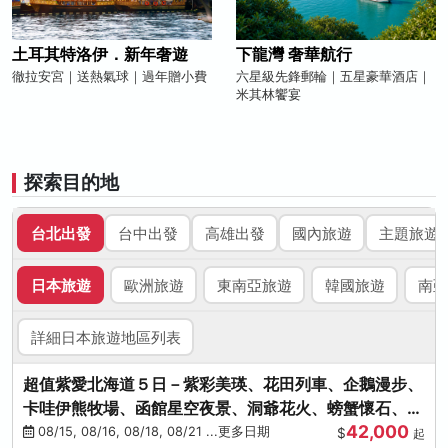
土耳其特洛伊．新年奢遊
下龍灣 奢華航行
徹拉安宮｜送熱氣球｜過年贈小費
六星級先鋒郵輪｜五星豪華酒店｜
米其林饗宴
探索目的地
台北出發
台中出發
高雄出發
國內旅遊
主題旅遊
日本旅遊
歐洲旅遊
東南亞旅遊
韓國旅遊
南亞
詳細日本旅遊地區列表
超值紫愛北海道５日－紫彩美瑛、花田列車、企鵝漫步、
卡哇伊熊牧場、函館星空夜景、洞爺花火、螃蟹懷石、啤
42,000
酒暢飲
08/15, 08/16, 08/18, 08/21 ...更多日期
$
起