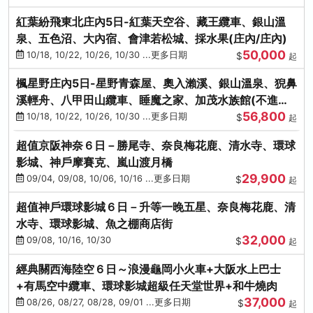
紅葉紛飛東北庄內5日-紅葉天空谷、藏王纜車、銀山溫
泉、五色沼、大內宿、會津若松城、採水果(庄內/庄內)
50,000
10/18, 10/22, 10/26, 10/30 ...更多日期
$
起
楓星野庄內5日-星野青森屋、奧入瀨溪、銀山溫泉、猊鼻
溪輕舟、八甲田山纜車、睡魔之家、加茂水族館(不進店)
56,800
(庄內/庄內)
10/18, 10/22, 10/26, 10/30 ...更多日期
$
起
超值京阪神奈６日－勝尾寺、奈良梅花鹿、清水寺、環球
影城、神戶摩賽克、嵐山渡月橋
29,900
09/04, 09/08, 10/06, 10/16 ...更多日期
$
起
超值神戶環球影城６日－升等一晚五星、奈良梅花鹿、清
水寺、環球影城、魚之棚商店街
32,000
09/08, 10/16, 10/30
$
起
經典關西海陸空６日～浪漫龜岡小火車+大阪水上巴士
+有馬空中纜車、環球影城超級任天堂世界+和牛燒肉
37,000
08/26, 08/27, 08/28, 09/01 ...更多日期
$
起