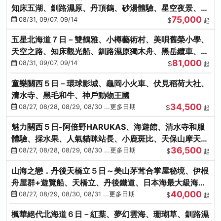
知床五湖、釧路濕原、丹頂鶴、砂湯體驗、星空夜景、洞
75,000
爺花火、螃蟹懷石料理
08/31, 09/07, 09/14
$
起
五星北海道７日－雙鶴雅、小樽藝術村、美唄舊榮小學、
天空之路、知床觀光船、釧路濕原獨木舟、黑岳纜車、流
81,000
冰硝子館DIY玻璃杯
08/31, 09/07, 09/14
$
起
童樂關西５日－環球影城、龜岡小火車、伏見稻荷大社、
清水寺、黑毛和牛、神戶動物王國
34,500
08/27, 08/28, 08/29, 08/30 ...更多日期
$
起
魅力關西５日-阿倍野HARUKAS、海遊館、清水寺和服
體驗、採水果、人氣貓咪站長、小鹿斑比、天保山摩天
36,500
輪、水上巴士
08/27, 08/28, 08/29, 08/30 ...更多日期
$
起
山海之戀．丹後天橋立５日～美山茅茸合掌屋秘境、伊根
舟屋群+遊覽船、天橋立、丹後鐵道、日本海最大級海鮮
40,000
市場
08/27, 08/29, 08/30, 08/31 ...更多日期
$
起
楓華絕代北海道６日－紅葉、夢幻雲海、珊瑚草、釧路濕