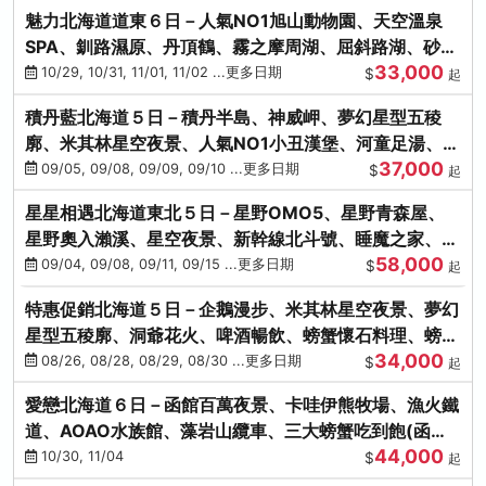
魅力北海道道東６日－人氣NO1旭山動物園、天空溫泉
SPA、釧路濕原、丹頂鶴、霧之摩周湖、屈斜路湖、砂湯
33,000
體驗
10/29, 10/31, 11/01, 11/02 ...更多日期
$
起
積丹藍北海道５日－積丹半島、神威岬、夢幻星型五稜
廓、米其林星空夜景、人氣NO1小丑漢堡、河童足湯、奇
37,000
幻燈遊步道、璀璨溪谷
09/05, 09/08, 09/09, 09/10 ...更多日期
$
起
星星相遇北海道東北５日－星野OMO5、星野青森屋、
星野奧入瀨溪、星空夜景、新幹線北斗號、睡魔之家、十
58,000
和田湖(不進免稅店)
09/04, 09/08, 09/11, 09/15 ...更多日期
$
起
特惠促銷北海道５日－企鵝漫步、米其林星空夜景、夢幻
星型五稜廓、洞爺花火、啤酒暢飲、螃蟹懷石料理、螃蟹
34,000
吃到飽
08/26, 08/28, 08/29, 08/30 ...更多日期
$
起
愛戀北海道６日－函館百萬夜景、卡哇伊熊牧場、漁火鐵
道、AOAO水族館、藻岩山纜車、三大螃蟹吃到飽(函館/
44,000
千歲)
10/30, 11/04
$
起