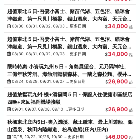
超值東北５日-吾妻小富士、豬苗代湖、五色沼、貓咪會
津鐵道、第一只見川橋梁、銀山溫泉、大內宿、天元台高
34,000
原纜車
08/30, 08/31, 09/02, 09/03 ...更多日期
$
起
超值東北５日-吾妻小富士、豬苗代湖、五色沼、貓咪會
津鐵道、第一只見川橋梁、銀山溫泉、大內宿、天元台高
34,000
原纜車
08/30, 08/31, 09/02, 09/03 ...更多日期
$
起
限時特惠‧小資玩九州５日 - 角島展望台、元乃隅神社、
三億年秋芳洞、海蝕洞龍貓森林、一蘭之森拉麵、櫻井二
26,900
見浦
08/24, 08/29, 09/01, 09/07 ...更多日期
$
起
超值放鬆玩九州‧機+酒福岡５日 - 保證入住便捷市區飯店
四晚+來回福岡機場接駁
26,900
09/01, 09/07, 09/08, 09/10 ...更多日期
$
起
秋楓東北庄內5日-奧入瀨溪、藏王纜車、最上川遊船、銀
山溫泉、秋田內陸鐵道、松島遊船(庄內/庄內)
46,000
10/18, 10/22, 10/26, 10/30 ...更多日期
$
起