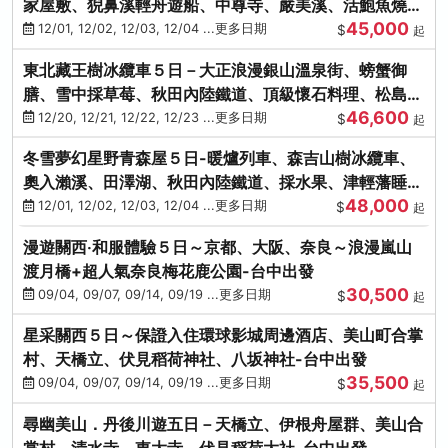
家屋敷、猊鼻溪輕舟遊船、中尊寺、嚴美溪、活鮑魚燒、
45,000
烤牡蠣、握壽司體驗
12/01, 12/02, 12/03, 12/04 ...更多日期
$
起
東北藏王樹冰纜車５日－大正浪漫銀山溫泉街、螃蟹御
膳、雪中採草莓、秋田內陸鐵道、頂級懷石料理、松島遊
46,600
船、抹茶體驗
12/20, 12/21, 12/22, 12/23 ...更多日期
$
起
冬雪夢幻星野青森屋５日-暖爐列車、森吉山樹冰纜車、
奧入瀨溪、田澤湖、秋田內陸鐵道、採水果、津輕藩睡魔
48,000
村(不進免稅店)
12/01, 12/02, 12/03, 12/04 ...更多日期
$
起
漫遊關西‧和服體驗５日～京都、大阪、奈良～浪漫嵐山
渡月橋+超人氣奈良梅花鹿公園-台中出發
30,500
09/04, 09/07, 09/14, 09/19 ...更多日期
$
起
星采關西５日～保證入住環球影城周邊酒店、美山町合掌
村、天橋立、伏見稻荷神社、八坂神社-台中出發
35,500
09/04, 09/07, 09/14, 09/19 ...更多日期
$
起
尋幽美山．丹後川遊五日－天橋立、伊根舟屋群、美山合
掌村、清水寺、東大寺、伏見稻荷大社-台中出發