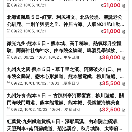
51,000
園、海膽涮涮鍋
09/27, 10/05, 10/21
$
起
北海道跳島５日-紅葉、利尻禮文、北防波堤、聖誕老公
公馴鹿、士別羊與雲之丘、神居古潭、人氣NO1旭山動物
51,000
園、海膽涮涮鍋
09/27, 10/05, 10/21
$
起
微光九州‧熊本５日 - 熊本城、高千穗峽、熱氣球升空體
驗、阿蘇神社御神水、由布院金鱗湖、啤酒見學試飲、豪
36,000
華海鮮盛宴
08/21, 09/22, 10/01, 10/02 ...更多日期
$
起
九州火之國‧熊本５日 - 草千里之濱、阿蘇破火山口、由
布院金麟湖、戀木心形參道、熊本熊電鐵、柳川遊船、地
35,500
獄蒸DIY
09/22, 10/01, 10/02, 10/03 ...更多日期
$
起
九州好食‧熊本５日 － 古蹟料亭河豚饗宴、柳川遊船、關
門海峽門司港、熊本熊電鐵、熊本城、長腳蟹海鮮美食
32,500
09/22, 10/02, 10/03, 10/04 ...更多日期
$
起
紅葉賞‧九州鐵道賞楓５日 - 深耶馬溪、由布院金鱗湖、
天照列車+南阿蘇鐵道、菊池溪谷、秋月城跡、太宰府天