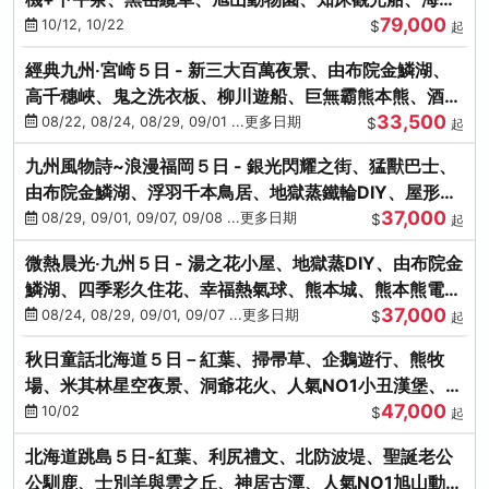
79,000
涮涮鍋(不進免稅店)
10/12, 10/22
$
起
經典九州‧宮崎５日 - 新三大百萬夜景、由布院金鱗湖、
高千穗峽、鬼之洗衣板、柳川遊船、巨無霸熊本熊、酒造
33,500
見學試飲
08/22, 08/24, 08/29, 09/01 ...更多日期
$
起
九州風物詩~浪漫福岡５日 - 銀光閃耀之街、猛獸巴士、
由布院金鱗湖、浮羽千本鳥居、地獄蒸鐵輪DIY、屋形船
37,000
晚宴、鸕鶿捕魚
08/29, 09/01, 09/07, 09/08 ...更多日期
$
起
微熱晨光‧九州５日 - 湯之花小屋、地獄蒸DIY、由布院金
鱗湖、四季彩久住花、幸福熱氣球、熊本城、熊本熊電
37,000
鐵、螃蟹吃到飽
08/24, 08/29, 09/01, 09/07 ...更多日期
$
起
秋日童話北海道５日－紅葉、掃帚草、企鵝遊行、熊牧
場、米其林星空夜景、洞爺花火、人氣NO1小丑漢堡、螃
47,000
蟹放題(千/函)
10/02
$
起
北海道跳島５日-紅葉、利尻禮文、北防波堤、聖誕老公
公馴鹿、士別羊與雲之丘、神居古潭、人氣NO1旭山動物