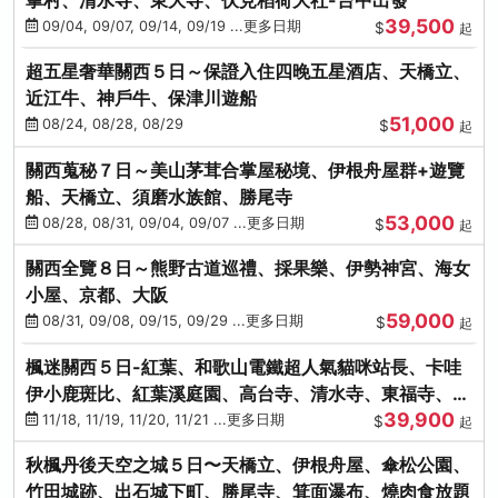
39,500
09/04, 09/07, 09/14, 09/19 ...更多日期
$
起
超五星奢華關西５日～保證入住四晚五星酒店、天橋立、
近江牛、神戶牛、保津川遊船
51,000
08/24, 08/28, 08/29
$
起
關西蒐秘７日～美山茅茸合掌屋秘境、伊根舟屋群+遊覽
船、天橋立、須磨水族館、勝尾寺
53,000
08/28, 08/31, 09/04, 09/07 ...更多日期
$
起
關西全覽８日～熊野古道巡禮、採果樂、伊勢神宮、海女
小屋、京都、大阪
59,000
08/31, 09/08, 09/15, 09/29 ...更多日期
$
起
楓迷關西５日-紅葉、和歌山電鐵超人氣貓咪站長、卡哇
伊小鹿斑比、紅葉溪庭園、高台寺、清水寺、東福寺、伊
39,900
勢龍蝦+和牛
11/18, 11/19, 11/20, 11/21 ...更多日期
$
起
秋楓丹後天空之城５日〜天橋立、伊根舟屋、傘松公園、
竹田城跡、出石城下町、勝尾寺、箕面瀑布、燒肉食放題