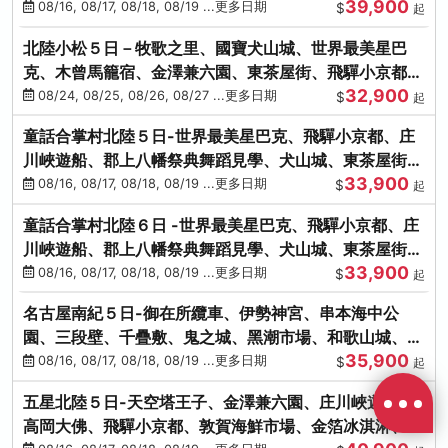
39,900
花之里絢爛花海
08/16, 08/17, 08/18, 08/19 ...更多日期
$
起
北陸小松５日－牧歌之里、國寶犬山城、世界最美星巴
克、木曾馬籠宿、金澤兼六園、東茶屋街、飛驒小京都、
32,900
白川鄉合掌村
08/24, 08/25, 08/26, 08/27 ...更多日期
$
起
童話合掌村北陸５日-世界最美星巴克、飛驒小京都、庄
川峽遊船、郡上八幡祭典舞蹈見學、犬山城、東茶屋街、
33,900
松葉蟹、金箔冰淇淋
08/16, 08/17, 08/18, 08/19 ...更多日期
$
起
童話合掌村北陸６日 -世界最美星巴克、飛驒小京都、庄
川峽遊船、郡上八幡祭典舞蹈見學、犬山城、東茶屋街、
33,900
松葉蟹、金箔冰淇淋
08/16, 08/17, 08/18, 08/19 ...更多日期
$
起
名古屋南紀５日-御在所纜車、伊勢神宮、串本海中公
園、三段壁、千疊敷、鬼之城、黑潮市場、和歌山城、伊
35,900
勢龍蝦溫泉
08/16, 08/17, 08/18, 08/19 ...更多日期
$
起
五星北陸５日-天空塔王子、金澤兼六園、庄川峽遊船、
高岡大佛、飛驒小京都、敦賀海鮮市場、金箔冰淇淋、鰻