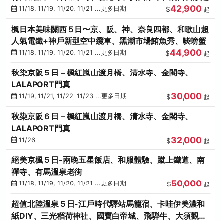
42,900
11/18, 11/19, 11/20, 11/21 ...更多日期
$
起
楓日本美味關西５日〜京、阪、神、奈良四都、和歌山超
人氣電鐵+神戶新型空中纜車、黑潮市場鮪魚秀、啖螃蟹
44,900
11/18, 11/19, 11/20, 11/21 ...更多日期
$
起
秋染京阪５日－楓紅嵐山渡月橋、清水寺、金閣寺、
LALAPORT門真
30,000
11/19, 11/21, 11/22, 11/23 ...更多日期
$
起
秋染京阪６日－楓紅嵐山渡月橋、清水寺、金閣寺、
LALAPORT門真
32,000
11/26
$
起
絕美京楓５日-兩晚五星飯店、和服體驗、蹴上鐵道、南
禪寺、有馬溫泉老街
50,000
11/18, 11/19, 11/20, 11/21 ...更多日期
$
起
超值北陸溫泉５日-江戶時代驛站馬籠宿、卡哇伊美濃和
紙DIY、三光稻荷神社、國寶白帝城、飛騨牛、大須觀音