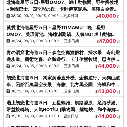
北海道星野５日-星野OMO7、旭山動物園、野生熊牧場
+遊園巴士、四季彩の丘、卡哇伊草泥馬、美瑛白金青
40,000
池、螃蟹吃到飽
08/30, 09/01, 09/05, 09/08 ...更多日期
$
起
就愛北海道星野５日－星野TOMAMU二晚、星野
OMO7、美瑛青池、海膽涮涮鍋、人氣NO1旭山動物
47,000
園、海鮮和牛螃蟹吃到飽
08/24, 08/30, 09/03, 09/05 ...更多日期
$
起
青の洞窟北海道５日－森之空庭渡假村、採水果、奇幻燈
遊步道、藝術之森、企鵝遊行、卡哇伊熊牧場、忍者伊達
44,000
時代村、螃蟹吃到飽
08/24, 09/05, 09/06, 09/08 ...更多日期
$
起
初戀北海道５日－獨家洞爺直升機、企鵝遊行、天狗山纜
車、函館百萬星空夜景、海膽、北方馬公園、海鮮和牛螃
43,000
蟹吃到飽
08/25, 08/30, 09/02, 09/05 ...更多日期
$
起
遇上初戀北海道５日－五星鶴雅、釧路濕原、足浴砂湯、
常盤旋轉塔、人氣NO1旭山動物園、爐端燒、和牛海鮮螃
44,000
蟹吃到飽
09/05, 09/08, 09/09, 09/10 ...更多日期
$
起