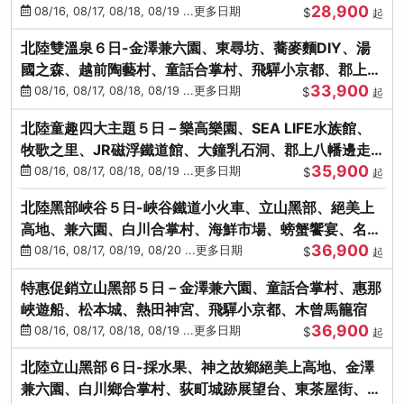
28,900
街、下呂溫泉
08/16, 08/17, 08/18, 08/19 ...更多日期
$
起
北陸雙溫泉６日-金澤兼六園、東尋坊、蕎麥麵DIY、湯
國之森、越前陶藝村、童話合掌村、飛驒小京都、郡上八
33,900
幡
08/16, 08/17, 08/18, 08/19 ...更多日期
$
起
北陸童趣四大主題５日－樂高樂園、SEA LIFE水族館、
牧歌之里、JR磁浮鐵道館、大鐘乳石洞、郡上八幡邊走
35,900
邊吃
08/16, 08/17, 08/18, 08/19 ...更多日期
$
起
北陸黑部峽谷５日-峽谷鐵道小火車、立山黑部、絕美上
高地、兼六園、白川合掌村、海鮮市場、螃蟹饗宴、名湯
36,900
雙溫泉
08/16, 08/17, 08/19, 08/20 ...更多日期
$
起
特惠促銷立山黑部５日－金澤兼六園、童話合掌村、惠那
峽遊船、松本城、熱田神宮、飛驒小京都、木曾馬籠宿
36,900
08/16, 08/17, 08/18, 08/19 ...更多日期
$
起
北陸立山黑部６日-採水果、神之故鄉絕美上高地、金澤
兼六園、白川鄉合掌村、荻町城跡展望台、東茶屋街、名