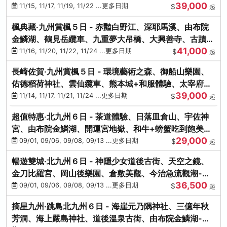
39,000
滿宮、竈門神社
11/15, 11/17, 11/19, 11/22 ...更多日期
$
起
楓典藏‧九州賞楓５日 - 赤豔白野江、深耶馬溪、由布院
金鱗湖、鶴見岳纜車、九重夢大吊橋、大興善寺、古蹟河
41,000
豚+和牛饗宴
11/16, 11/20, 11/22, 11/24 ...更多日期
$
起
長崎佐賀‧九州賞楓５日 - 環境藝術之森、御船山樂園、
佑德稻荷神社、雲仙纜車、熊本城+和服體驗、太宰府天
39,000
滿宮、光明禪寺
11/14, 11/17, 11/21, 11/24 ...更多日期
$
起
超值特惠‧北九州６日 - 茶道體驗、日落皿倉山、宇佐神
宮、由布院金鱗湖、開運宮地嶽、和牛+螃蟹吃到飽美
29,000
饌-台中出發
09/01, 09/06, 09/08, 09/13 ...更多日期
$
起
暢遊雙城‧北九州６日 - 神隱少女道後古街、天空之鏡、
金刀比羅宮、岡山後樂園、倉敷美觀、今治急流觀潮-台
36,500
中出發
09/01, 09/06, 09/08, 09/13 ...更多日期
$
起
摘星九州‧跳島北九州６日 - 海崖元乃隅神社、三億年秋
芳洞、海上嚴島神社、道後溫泉古街、由布院金鱗湖-台