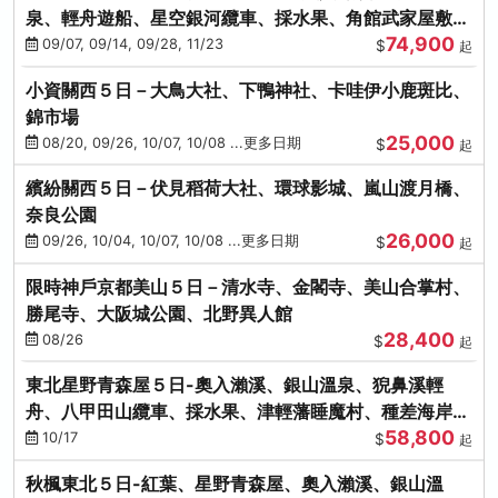
泉、輕舟遊船、星空銀河纜車、採水果、角館武家屋敷
74,900
(不進免稅店)(仙/青)
09/07, 09/14, 09/28, 11/23
$
起
小資關西５日－大鳥大社、下鴨神社、卡哇伊小鹿斑比、
錦市場
25,000
08/20, 09/26, 10/07, 10/08 ...更多日期
$
起
繽紛關西５日－伏見稻荷大社、環球影城、嵐山渡月橋、
奈良公園
26,000
09/26, 10/04, 10/07, 10/08 ...更多日期
$
起
限時神戶京都美山５日－清水寺、金閣寺、美山合掌村、
勝尾寺、大阪城公園、北野異人館
28,400
08/26
$
起
東北星野青森屋５日-奧入瀨溪、銀山溫泉、猊鼻溪輕
舟、八甲田山纜車、採水果、津輕藩睡魔村、種差海岸
58,800
(不進免稅店)
10/17
$
起
秋楓東北５日-紅葉、星野青森屋、奧入瀨溪、銀山溫