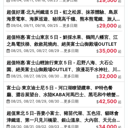
29,500
本熊-台中出發
09/04, 09/11, 09/18, 09/25 ...更多日期
$
起
超值好運‧北九州鐵道５日 - 虹之松原、抹茶體驗、島原
海景電車、海豚巡遊、秘境高千穗、熊本熊電鐵、旅人觀
29,000
光列車-台中出發
09/04, 09/11, 09/18, 09/25 ...更多日期
$
起
超值特惠‧富士山東京５日 - 鮮採水果、鶴岡八幡宮、江
之島電扶梯、敘敘苑燒肉、絕美富士山御殿場OUTLET
35,000
08/25, 08/25, 08/27, 08/29 ...更多日期
$
起
超值特惠‧富士山輕旅行東京５日 - 忍野八海、大石公
園、絕美富士山御殿場OUTLET、浪漫花手水神社、川越
32,000
小江戶
08/25, 08/27, 08/29, 08/30 ...更多日期
$
起
富士山‧東京迪士尼５日 - 河口湖瞭望纜車、IP特色餐
廳、澀谷展望台、水陸KABA河馬巴士、黑毛和牛螃蟹美
42,500
饌、季節採果
08/25, 08/27, 08/29, 08/30 ...更多日期
$
起
超值東北５日-吾妻小富士、豬苗代湖、五色沼、貓咪會
津鐵道、第一只見川橋梁、銀山溫泉、大內宿、天元台高
34,000
原纜車
08/30, 08/31, 09/02, 09/03 ...更多日期
$
起