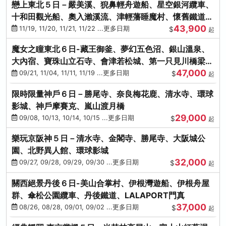
戀上東北５日－嚴美溪、猊鼻輕舟遊船、星空銀河纜車、
十和田觀光船、奧入瀨溪流、津輕藩睡魔村、懷舊鐵道
43,900
（青森／仙台）
11/19, 11/20, 11/21, 11/22 ...更多日期
$
起
魔女之瞳東北６日-藏王御釜、夢幻五色沼、銀山溫泉、
大內宿、寶珠山立石寺、會津若松城、第一只見川橋梁、
47,000
燒肉吃到飽
09/21, 11/04, 11/11, 11/19 ...更多日期
$
起
限時限量神戶６日－勝尾寺、奈良梅花鹿、清水寺、環球
影城、神戶摩賽克、嵐山渡月橋
29,000
09/08, 10/13, 10/14, 10/15 ...更多日期
$
起
樂玩京阪神５日－清水寺、金閣寺、勝尾寺、大阪城公
園、北野異人館、環球影城
32,000
09/27, 09/28, 09/29, 09/30 ...更多日期
$
起
關西絕景丹後６日-美山合掌村、伊根灣遊船、伊根舟屋
群、傘松公園纜車、丹後鐵道、LALAPORT門真
37,000
08/26, 08/28, 09/01, 09/02 ...更多日期
$
起