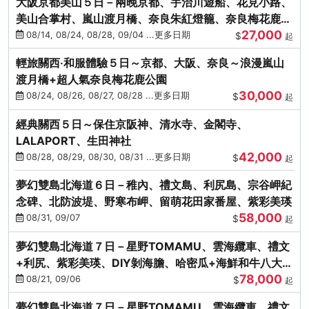
大阪京都美山５日－兩晚京都、宇治川遊船、花見小路、
美山合掌村、嵐山渡月橋、奈良朱紅燈籠、奈良梅花鹿、
27,000
流水瀑布電扶梯
08/14, 08/24, 08/28, 09/04 ...更多日期
$
起
輕旅關西‧和服體驗５日～京都、大阪、奈良～浪漫嵐山
渡月橋+超人氣奈良梅花鹿公園
30,000
08/24, 08/26, 08/27, 08/28 ...更多日期
$
起
經典關西５日～保住京阪神、清水寺、金閣寺、
LALAPORT、生田神社
42,000
08/28, 08/29, 08/30, 08/31 ...更多日期
$
起
夢幻雙島北海道６日－稚內、禮文島、利尻島、宗谷岬紀
念碑、北防波堤、野寒布岬、留萌花田家番屋、紫彩美瑛
58,000
08/31, 09/07
$
起
夢幻雙島北海道７日－星野TOMAMU、雲海纜車、禮文
+利尻、紫彩美瑛、DIY剝海膽、哈密瓜+海鮮和牛八大螃
78,000
蟹吃到飽
08/21, 09/06
$
起
夢幻雙島北海道７日－星野TOMAMU、雲海纜車、禮文