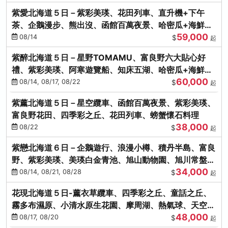
紫愛北海道５日－紫彩美瑛、花田列車、直升機+下午
茶、企鵝漫步、熊出沒、函館百萬夜景、哈密瓜+海鮮和
59,000
牛八大螃蟹吃到飽
08/14
$
起
紫醉北海道５日－星野TOMAMU、富良野六大貼心好
禮、紫彩美瑛、阿寒遊覽船、知床五湖、哈密瓜+海鮮和
60,000
牛螃蟹吃到飽
08/14, 08/17, 08/22
$
起
紫薰北海道５日－星空纜車、函館百萬夜景、紫彩美瑛、
富良野花田、四季彩之丘、花田列車、螃蟹懷石料理
38,000
08/22
$
起
紫戀北海道６日－企鵝遊行、浪漫小樽、積丹半島、富良
野、紫彩美瑛、美瑛白金青池、旭山動物園、旭川常盤旋
34,000
轉塔
08/14, 08/21, 08/28
$
起
花現北海道５日-薰衣草纜車、四季彩之丘、童話之丘、
霧多布濕原、小清水原生花園、摩周湖、熱氣球、天空溫
48,000
泉SPA、螃蟹吃到飽
08/17, 08/20
$
起