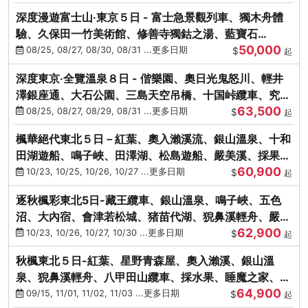
深度漫遊富士山‧東京５日 - 富士急景觀列車、獨木舟體
驗、久保田一竹美術館、修善寺獨鈷之湯、藍寶石
50,000
SAPHIR踴子號
08/25, 08/27, 08/30, 08/31 ...更多日期
$
起
深度東京‧全覽溫泉８日 - 偕樂園、奧日光鬼怒川、輕井
澤銀座通、大石公園、三島天空吊橋、十国峠纜車、究極
63,500
海鮮食べ放題
08/25, 08/27, 08/29, 08/31 ...更多日期
$
起
楓華絕代東北５日－紅葉、奧入瀨溪流、銀山溫泉、十和
田湖遊船、鳴子峽、田澤湖、松島遊船、嚴美溪、採果烤
60,900
牡蠣
10/23, 10/25, 10/26, 10/27 ...更多日期
$
起
逐秋楓彩東北5日-藏王纜車、銀山溫泉、鳴子峽、五色
沼、大內宿、會津若松城、猪苗代湖、猊鼻溪輕舟、嚴美
62,900
溪、松島海灣遊船
10/23, 10/26, 10/27, 10/30 ...更多日期
$
起
秋楓東北５日-紅葉、星野青森屋、奧入瀨溪、銀山溫
泉、猊鼻溪輕舟、八甲田山纜車、採水果、睡魔之家、法
64,900
式料理(不進免稅店)
09/15, 11/01, 11/02, 11/03 ...更多日期
$
起