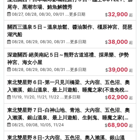
尾寺、黑潮市場、鮪魚解體秀
32,900
08/27, 08/28, 08/30, 09/01 ...更多日期
$
起
關西三溫泉５日－溫泉放鬆、醬油製作、橿原神宮、琵琶
湖汽船
38,000
08/28, 08/29, 08/30, 08/31 ...更多日期
$
起
深遊關西·絕美南紀５日～熊野古道巡禮、採果樂、伊勢
神宮、海女小屋
39,000
08/28, 08/29, 08/30, 08/31 ...更多日期
$
起
東北雙星野６日-第一只見川橋梁、大內宿、五色沼、奧
入瀨溪、銀山溫泉、最上川遊船、睡魔之家(不進免稅店)
62,900
(仙/青)
11/19, 11/20, 11/21, 11/22 ...更多日期
$
起
東北雙星野７日-白神山地、青池、大內宿、五色沼、奧
入瀨溪、銀山溫泉、最上川遊船、生剝鬼、睡魔之家(不
68,900
進免稅店)(仙/青)
08/25, 09/08, 10/05, 11/24
$
起
東北雙星野８日-大內宿、五色沼、奧入瀨溪、銀山溫