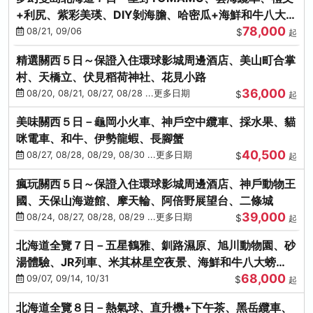
+利尻、紫彩美瑛、DIY剝海膽、哈密瓜+海鮮和牛八大螃
78,000
蟹吃到飽
08/21, 09/06
$
起
精選關西５日～保證入住環球影城周邊酒店、美山町合掌
村、天橋立、伏見稻荷神社、花見小路
36,000
08/20, 08/21, 08/27, 08/28 ...更多日期
$
起
美味關西５日－龜岡小火車、神戶空中纜車、採水果、貓
咪電車、和牛、伊勢龍蝦、長腳蟹
40,500
08/27, 08/28, 08/29, 08/30 ...更多日期
$
起
瘋玩關西５日～保證入住環球影城周邊酒店、神戶動物王
國、天保山海遊館、摩天輪、阿倍野展望台、二條城
39,000
08/24, 08/27, 08/28, 08/29 ...更多日期
$
起
北海道全覽７日－五星鶴雅、釧路濕原、旭川動物園、砂
湯體驗、JR列車、米其林星空夜景、海鮮和牛八大螃
68,000
蟹、卡哇依熊牧場
09/07, 09/14, 10/31
$
起
北海道全覽８日－熱氣球、直升機+下午茶、黑岳纜車、