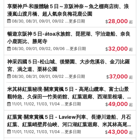
享樂神戶‧和服體驗５日～京阪神奈～魚之棚商店街、浪
漫嵐山渡月橋、超人氣奈良梅花鹿公園
28,000
08/30, 08/31, 09/01, 09/02 ...更多日期
$
起
暢遊京阪神５日-átoa水族館、琵琶湖、宇治遊船、奈良
小鹿斑比、勝尾寺
32,000
08/30, 09/01, 09/02, 09/06 ...更多日期
$
起
神采四國５日-松山城、後樂園、大步危溪谷、金刀比羅
宮、渦之道、栗林公園
37,000
08/30, 08/31, 09/01, 09/02 ...更多日期
$
起
米其林紅葉秘境‧關東賞楓５日 - 高尾山纜車、富士山景
觀特急、久保田一竹美術館、紅葉迴廊、西湖里根場、銀
49,000
杏大道
11/01, 11/02, 11/03, 11/04 ...更多日期
$
起
紅葉賞‧關東賞楓５日 - Laview列車、長瀞川遊船、月石
紅葉、紅葉峭壁昇仙峽、河口湖紅葉迴廊、米其林高尾
43,000
山、海鮮盛宴
11/01, 11/02, 11/03, 11/04 ...更多日期
$
起