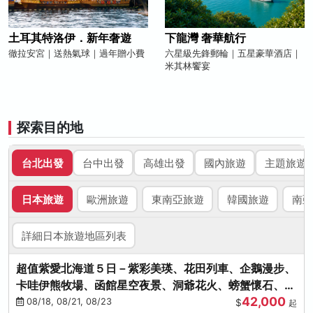
土耳其特洛伊．新年奢遊
下龍灣 奢華航行
徹拉安宮｜送熱氣球｜過年贈小費
六星級先鋒郵輪｜五星豪華酒店｜
米其林饗宴
探索目的地
台北出發
台中出發
高雄出發
國內旅遊
主題旅遊
日本旅遊
歐洲旅遊
東南亞旅遊
韓國旅遊
南亞
詳細日本旅遊地區列表
超值紫愛北海道５日－紫彩美瑛、花田列車、企鵝漫步、
卡哇伊熊牧場、函館星空夜景、洞爺花火、螃蟹懷石、啤
42,000
酒暢飲
08/18, 08/21, 08/23
$
起