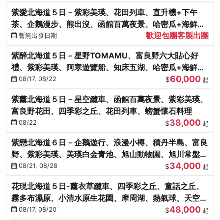
紫愛北海道５日－紫彩美瑛、花田列車、直升機+下午
茶、企鵝漫步、熊出沒、函館百萬夜景、哈密瓜+海鮮和
歡迎包團客製出團
牛八大螃蟹吃到飽
暫無出發日期
紫醉北海道５日－星野TOMAMU、富良野六大貼心好
禮、紫彩美瑛、阿寒遊覽船、知床五湖、哈密瓜+海鮮和
60,000
牛螃蟹吃到飽
08/17, 08/22
$
起
紫薰北海道５日－星空纜車、函館百萬夜景、紫彩美瑛、
富良野花田、四季彩之丘、花田列車、螃蟹懷石料理
38,000
08/22
$
起
紫戀北海道６日－企鵝遊行、浪漫小樽、積丹半島、富良
野、紫彩美瑛、美瑛白金青池、旭山動物園、旭川常盤旋
34,000
轉塔
08/21, 08/28
$
起
花現北海道５日-薰衣草纜車、四季彩之丘、童話之丘、
霧多布濕原、小清水原生花園、摩周湖、熱氣球、天空溫
48,000
泉SPA、螃蟹吃到飽
08/17, 08/20
$
起