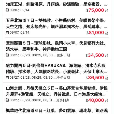
知床五湖、釧路濕原、丹頂鶴、砂湯體驗、星空夜景、洞
75,000
爺花火、螃蟹懷石料理
09/07, 09/14
$
起
五星北海道７日－雙鶴雅、小樽藝術村、美唄舊榮小學、
天空之路、知床觀光船、釧路濕原獨木舟、黑岳纜車、流
81,000
冰硝子館DIY玻璃杯
09/07, 09/14
$
起
童樂關西５日－環球影城、龜岡小火車、伏見稻荷大社、
清水寺、黑毛和牛、神戶動物王國
34,500
08/27, 08/28, 08/29, 08/30 ...更多日期
$
起
魅力關西５日-阿倍野HARUKAS、海遊館、清水寺和服
體驗、採水果、人氣貓咪站長、小鹿斑比、天保山摩天
36,500
輪、水上巴士
08/27, 08/28, 08/29, 08/30 ...更多日期
$
起
山海之戀．丹後天橋立５日～美山茅茸合掌屋秘境、伊根
舟屋群+遊覽船、天橋立、丹後鐵道、日本海最大級海鮮
40,000
市場
08/27, 08/29, 08/30, 08/31 ...更多日期
$
起
楓華絕代北海道６日－紅葉、夢幻雲海、珊瑚草、釧路濕