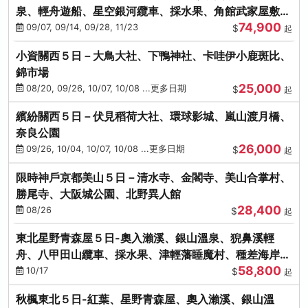
泉、輕舟遊船、星空銀河纜車、採水果、角館武家屋敷
74,900
(不進免稅店)(仙/青)
09/07, 09/14, 09/28, 11/23
$
起
小資關西５日－大鳥大社、下鴨神社、卡哇伊小鹿斑比、
錦市場
25,000
08/20, 09/26, 10/07, 10/08 ...更多日期
$
起
繽紛關西５日－伏見稻荷大社、環球影城、嵐山渡月橋、
奈良公園
26,000
09/26, 10/04, 10/07, 10/08 ...更多日期
$
起
限時神戶京都美山５日－清水寺、金閣寺、美山合掌村、
勝尾寺、大阪城公園、北野異人館
28,400
08/26
$
起
東北星野青森屋５日-奧入瀨溪、銀山溫泉、猊鼻溪輕
舟、八甲田山纜車、採水果、津輕藩睡魔村、種差海岸
58,800
(不進免稅店)
10/17
$
起
秋楓東北５日-紅葉、星野青森屋、奧入瀨溪、銀山溫