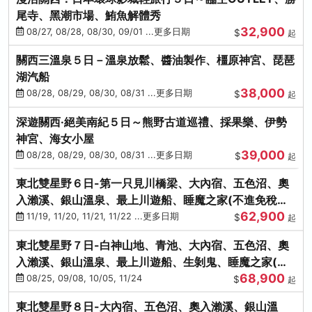
尾寺、黑潮市場、鮪魚解體秀
32,900
08/27, 08/28, 08/30, 09/01 ...更多日期
$
起
關西三溫泉５日－溫泉放鬆、醬油製作、橿原神宮、琵琶
湖汽船
38,000
08/28, 08/29, 08/30, 08/31 ...更多日期
$
起
深遊關西·絕美南紀５日～熊野古道巡禮、採果樂、伊勢
神宮、海女小屋
39,000
08/28, 08/29, 08/30, 08/31 ...更多日期
$
起
東北雙星野６日-第一只見川橋梁、大內宿、五色沼、奧
入瀨溪、銀山溫泉、最上川遊船、睡魔之家(不進免稅店)
62,900
(仙/青)
11/19, 11/20, 11/21, 11/22 ...更多日期
$
起
東北雙星野７日-白神山地、青池、大內宿、五色沼、奧
入瀨溪、銀山溫泉、最上川遊船、生剝鬼、睡魔之家(不
68,900
進免稅店)(仙/青)
08/25, 09/08, 10/05, 11/24
$
起
東北雙星野８日-大內宿、五色沼、奧入瀨溪、銀山溫