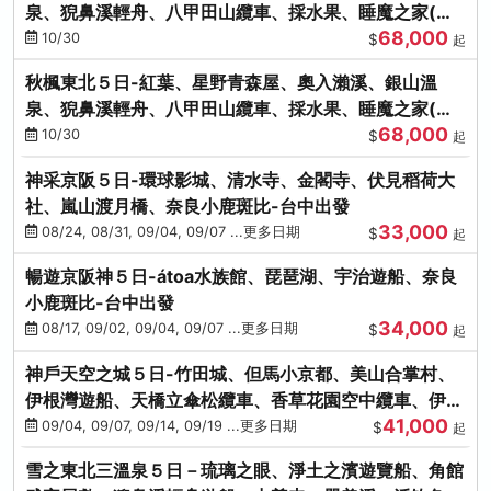
泉、猊鼻溪輕舟、八甲田山纜車、採水果、睡魔之家(不
68,000
進免稅店)
10/30
$
起
秋楓東北５日-紅葉、星野青森屋、奧入瀨溪、銀山溫
泉、猊鼻溪輕舟、八甲田山纜車、採水果、睡魔之家(不
68,000
進免稅店)
10/30
$
起
神采京阪５日-環球影城、清水寺、金閣寺、伏見稻荷大
社、嵐山渡月橋、奈良小鹿斑比-台中出發
33,000
08/24, 08/31, 09/04, 09/07 ...更多日期
$
起
暢遊京阪神５日-átoa水族館、琵琶湖、宇治遊船、奈良
小鹿斑比-台中出發
34,000
08/17, 09/02, 09/04, 09/07 ...更多日期
$
起
神戶天空之城５日-竹田城、但馬小京都、美山合掌村、
伊根灣遊船、天橋立傘松纜車、香草花園空中纜車、伊勢
41,000
龍蝦-台中出發
09/04, 09/07, 09/14, 09/19 ...更多日期
$
起
雪之東北三溫泉５日－琉璃之眼、淨土之濱遊覽船、角館