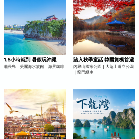
1.5小時就到 暑假玩沖繩
踏入秋季童話 韓國賞楓首選
瀨長島｜美麗海水族館｜海景咖啡
內藏山國家公園｜大芚山道立公園
｜龍門纜車