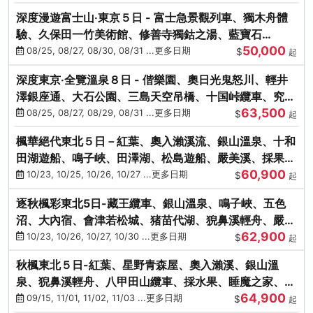
深度漫遊富士山‧東京５日 - 富士急景觀列車、獨木舟體
驗、久保田一竹美術館、修善寺獨鈷之湯、藍寶石
50,000
SAPHIR踴子號
08/25, 08/27, 08/30, 08/31 ...更多日期
$
起
深度東京‧全覽溫泉８日 - 偕樂園、奧日光鬼怒川、輕井
澤銀座通、大石公園、三島天空吊橋、十国峠纜車、究極
63,500
海鮮食べ放題
08/25, 08/27, 08/29, 08/31 ...更多日期
$
起
楓華絕代東北５日－紅葉、奧入瀨溪流、銀山溫泉、十和
田湖遊船、鳴子峽、田澤湖、松島遊船、嚴美溪、採果烤
60,900
牡蠣
10/23, 10/25, 10/26, 10/27 ...更多日期
$
起
逐秋楓彩東北5日-藏王纜車、銀山溫泉、鳴子峽、五色
沼、大內宿、會津若松城、猪苗代湖、猊鼻溪輕舟、嚴美
62,900
溪、松島海灣遊船
10/23, 10/26, 10/27, 10/30 ...更多日期
$
起
秋楓東北５日-紅葉、星野青森屋、奧入瀨溪、銀山溫
泉、猊鼻溪輕舟、八甲田山纜車、採水果、睡魔之家、法
64,900
式料理(不進免稅店)
09/15, 11/01, 11/02, 11/03 ...更多日期
$
起