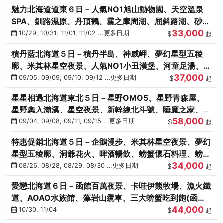
魅力北海道道東６日－人氣NO1旭山動物園、天空溫泉
SPA、釧路濕原、丹頂鶴、霧之摩周湖、屈斜路湖、砂湯
33,000
體驗
10/29, 10/31, 11/01, 11/02 ...更多日期
$
起
積丹藍北海道５日－積丹半島、神威岬、夢幻星型五稜
廓、米其林星空夜景、人氣NO1小丑漢堡、河童足湯、奇
37,000
幻燈遊步道、璀璨溪谷
09/05, 09/09, 09/10, 09/12 ...更多日期
$
起
星星相遇北海道東北５日－星野OMO5、星野青森屋、
星野奧入瀨溪、星空夜景、新幹線北斗號、睡魔之家、十
58,000
和田湖(不進免稅店)
09/04, 09/08, 09/11, 09/15 ...更多日期
$
起
特惠促銷北海道５日－企鵝漫步、米其林星空夜景、夢幻
星型五稜廓、洞爺花火、啤酒暢飲、螃蟹懷石料理、螃蟹
34,000
吃到飽
08/26, 08/28, 08/29, 08/30 ...更多日期
$
起
愛戀北海道６日－函館百萬夜景、卡哇伊熊牧場、漁火鐵
道、AOAO水族館、藻岩山纜車、三大螃蟹吃到飽(函館/
44,000
千歲)
10/30, 11/04
$
起