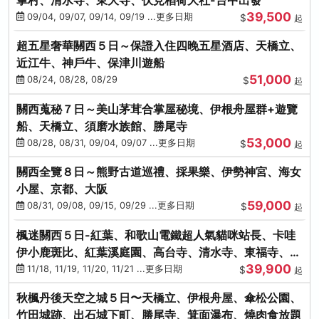
39,500
09/04, 09/07, 09/14, 09/19 ...更多日期
$
起
超五星奢華關西５日～保證入住四晚五星酒店、天橋立、
近江牛、神戶牛、保津川遊船
51,000
08/24, 08/28, 08/29
$
起
關西蒐秘７日～美山茅茸合掌屋秘境、伊根舟屋群+遊覽
船、天橋立、須磨水族館、勝尾寺
53,000
08/28, 08/31, 09/04, 09/07 ...更多日期
$
起
關西全覽８日～熊野古道巡禮、採果樂、伊勢神宮、海女
小屋、京都、大阪
59,000
08/31, 09/08, 09/15, 09/29 ...更多日期
$
起
楓迷關西５日-紅葉、和歌山電鐵超人氣貓咪站長、卡哇
伊小鹿斑比、紅葉溪庭園、高台寺、清水寺、東福寺、伊
39,900
勢龍蝦+和牛
11/18, 11/19, 11/20, 11/21 ...更多日期
$
起
秋楓丹後天空之城５日〜天橋立、伊根舟屋、傘松公園、
竹田城跡、出石城下町、勝尾寺、箕面瀑布、燒肉食放題