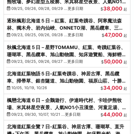
熊牧場、夢幻星型五稜廓、米其林星空夜景、人氣NO1小
38,000
丑漢堡、洞爺花火
09/25, 09/26, 09/28, 09/29 ...更多日期
$
起
逐秋楓彩北海道５日－紅葉、紅葉奇蹟谷、阿寒魔法森
林、獨木舟、岩內仙峽、ONNETO湖、黑岳纜車、三國
47,000
峠、豐平峽、螃蟹溫泉
09/23, 09/25, 09/26, 09/28 ...更多日期
$
起
秋楓北海道５日－星野TOMAMU、紅葉、奇蹟紅葉谷、
珊瑚草、黑岳纜車、旭山動物園、知床遊覽船、海鮮螃蟹
50,000
和牛吃到飽
09/23, 09/25, 09/26, 09/27 ...更多日期
$
起
北海道紅葉物語５日-紅葉奇蹟谷、神居古潭、黑岳纜
車、掃帚草、銀杏隧道、旭山動物園、福原山莊、十勝牧
34,000
場、冰的美術館
10/05, 10/19, 10/26
$
起
楓戀北海道６日－企鵝遊行、伊達時代村、卡哇伊熊牧
場、米其林星空夜景、人氣NO1小丑漢堡、河童足湯、奇
44,000
幻燈遊步道、洞爺花火
09/23, 09/30, 10/07, 10/21 ...更多日期
$
起
北海道紅葉全覽７日-紅葉谷、神居古潭、珊瑚草、直升
機+下午茶、黑岳纜車、旭山動物園、知床觀光船、海膽