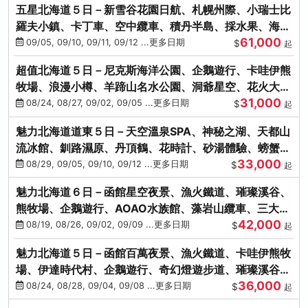
五星北海道５日－新雪谷花園日航、札幌州際、小瑞士比
羅夫小鎮、卡丁車、空中纜車、積丹半島、採水果、海鮮
61,000
和牛螃蟹放題
09/05, 09/10, 09/11, 09/12 ...更多日期
$
起
超值北海道５日－尼克斯海洋公園、企鵝遊行、卡哇伊熊
牧場、浪漫小樽、羊蹄山名水公園、洞爺星空、花火大
31,000
會、螃蟹懷石料理
08/24, 08/27, 09/02, 09/05 ...更多日期
$
起
魅力北海道道東５日－天空溫泉SPA、神秘之湖、天都山
流冰館、釧路濕原、丹頂鶴、花時計、砂湯體驗、螃蟹吃
33,000
到飽
08/29, 09/05, 09/10, 09/12 ...更多日期
$
起
魅力北海道６日－函館星空夜景、漁火鐵道、璀璨溪谷、
熊牧場、企鵝遊行、AOAO水族館、藻岩山纜車、三大螃
42,000
蟹吃到飽
08/19, 08/26, 09/02, 09/09 ...更多日期
$
起
魅力北海道５日－函館百萬夜景、漁火鐵道、卡哇伊熊牧
場、伊達時代村、企鵝遊行、奇幻燈遊步道、璀璨溪谷、
36,000
人氣NO1小丑漢堡
08/24, 08/28, 09/04, 09/08 ...更多日期
$
起