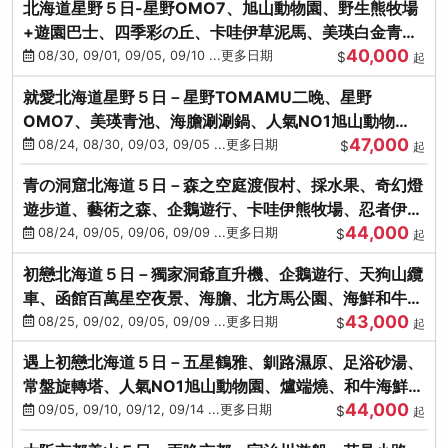
北海道星野５日-星野OMO7、旭山動物園、野生熊牧場
+遊園巴士、四季彩の丘、卡哇伊草泥馬、美瑛白金青
40,000
池、螃蟹吃到飽
08/30, 09/01, 09/05, 09/10 ...更多日期
$
起
就愛北海道星野５日－星野TOMAMU二晚、星野
OMO7、美瑛青池、海膽涮涮鍋、人氣NO1旭山動物
47,000
園、海鮮和牛螃蟹吃到飽
08/24, 08/30, 09/03, 09/05 ...更多日期
$
起
青の洞窟北海道５日－森之空庭渡假村、採水果、奇幻燈
遊步道、藝術之森、企鵝遊行、卡哇伊熊牧場、忍者伊達
44,000
時代村、螃蟹吃到飽
08/24, 09/05, 09/06, 09/09 ...更多日期
$
起
初戀北海道５日－獨家洞爺直升機、企鵝遊行、天狗山纜
車、函館百萬星空夜景、海膽、北方馬公園、海鮮和牛螃
43,000
蟹吃到飽
08/25, 09/02, 09/05, 09/09 ...更多日期
$
起
遇上初戀北海道５日－五星鶴雅、釧路濕原、足浴砂湯、
常盤旋轉塔、人氣NO1旭山動物園、爐端燒、和牛海鮮螃
44,000
蟹吃到飽
09/05, 09/10, 09/12, 09/14 ...更多日期
$
起