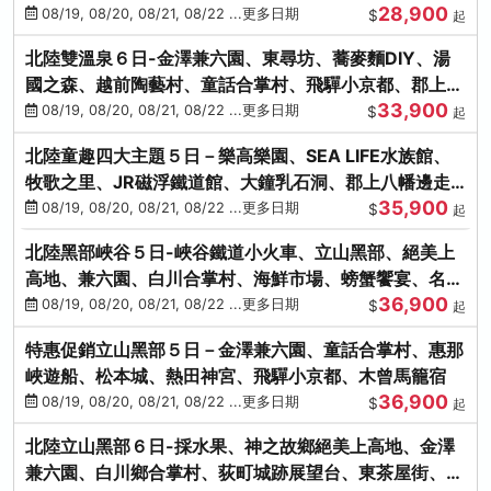
28,900
街、下呂溫泉
08/19, 08/20, 08/21, 08/22 ...更多日期
$
起
北陸雙溫泉６日-金澤兼六園、東尋坊、蕎麥麵DIY、湯
國之森、越前陶藝村、童話合掌村、飛驒小京都、郡上八
33,900
幡
08/19, 08/20, 08/21, 08/22 ...更多日期
$
起
北陸童趣四大主題５日－樂高樂園、SEA LIFE水族館、
牧歌之里、JR磁浮鐵道館、大鐘乳石洞、郡上八幡邊走
35,900
邊吃
08/19, 08/20, 08/21, 08/22 ...更多日期
$
起
北陸黑部峽谷５日-峽谷鐵道小火車、立山黑部、絕美上
高地、兼六園、白川合掌村、海鮮市場、螃蟹饗宴、名湯
36,900
雙溫泉
08/19, 08/20, 08/21, 08/22 ...更多日期
$
起
特惠促銷立山黑部５日－金澤兼六園、童話合掌村、惠那
峽遊船、松本城、熱田神宮、飛驒小京都、木曾馬籠宿
36,900
08/19, 08/20, 08/21, 08/22 ...更多日期
$
起
北陸立山黑部６日-採水果、神之故鄉絕美上高地、金澤
兼六園、白川鄉合掌村、荻町城跡展望台、東茶屋街、名