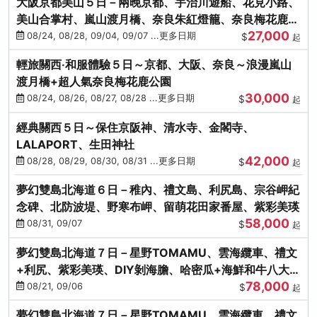
大阪京都美山５日－兩晚京都、宇治川遊船、花見小路、
美山合掌村、嵐山渡月橋、奈良朱紅燈籠、奈良梅花鹿、
27,000
流水瀑布電扶梯
08/24, 08/28, 09/04, 09/07 ...更多日期
$
起
輕旅關西‧和服體驗５日～京都、大阪、奈良～浪漫嵐山
渡月橋+超人氣奈良梅花鹿公園
30,000
08/24, 08/26, 08/27, 08/28 ...更多日期
$
起
經典關西５日～保住京阪神、清水寺、金閣寺、
LALAPORT、生田神社
42,000
08/28, 08/29, 08/30, 08/31 ...更多日期
$
起
夢幻雙島北海道６日－稚內、禮文島、利尻島、宗谷岬紀
念碑、北防波堤、野寒布岬、留萌花田家番屋、紫彩美瑛
58,000
08/31, 09/07
$
起
夢幻雙島北海道７日－星野TOMAMU、雲海纜車、禮文
+利尻、紫彩美瑛、DIY剝海膽、哈密瓜+海鮮和牛八大螃
78,000
蟹吃到飽
08/21, 09/06
$
起
夢幻雙島北海道７日－星野TOMAMU、雲海纜車、禮文