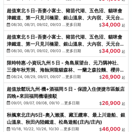
超值東北５日-吾妻小富士、豬苗代湖、五色沼、貓咪會
津鐵道、第一只見川橋梁、銀山溫泉、大內宿、天元台高
34,000
原纜車
08/30, 08/31, 09/02, 09/03 ...更多日期
$
起
超值東北５日-吾妻小富士、豬苗代湖、五色沼、貓咪會
津鐵道、第一只見川橋梁、銀山溫泉、大內宿、天元台高
34,000
原纜車
08/30, 08/31, 09/02, 09/03 ...更多日期
$
起
限時特惠‧小資玩九州５日 - 角島展望台、元乃隅神社、
三億年秋芳洞、海蝕洞龍貓森林、一蘭之森拉麵、櫻井二
26,900
見浦
08/24, 08/29, 09/01, 09/07 ...更多日期
$
起
超值放鬆玩九州‧機+酒福岡５日 - 保證入住便捷市區飯店
四晚+來回福岡機場接駁
26,900
09/01, 09/07, 09/08, 09/10 ...更多日期
$
起
秋楓東北庄內5日-奧入瀨溪、藏王纜車、最上川遊船、銀
山溫泉、秋田內陸鐵道、松島遊船(庄內/庄內)
46,000
10/18, 10/22, 10/26, 10/30 ...更多日期
$
起