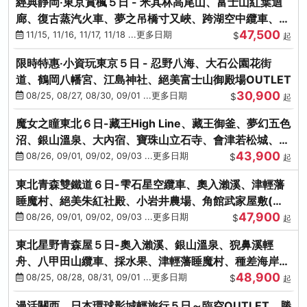
經典靜岡‧東京賞楓５日 - 米其林高尾山、富士山紅葉迴
廊、復古蒸汽火車、夢之吊橋寸又峽、跨湖空中纜車、抹
47,500
茶體驗、三溪園
11/15, 11/16, 11/17, 11/18 ...更多日期
$
起
限時特惠‧小資玩東京５日 - 忍野八海、大石公園花街
道、鶴岡八幡宮、江島神社、絕美富士山御殿場OUTLET
30,900
08/25, 08/27, 08/30, 09/01 ...更多日期
$
起
魔女之瞳東北６日-藏王High Line、藏王御釜、夢幻五色
沼、銀山溫泉、大內宿、寶珠山立石寺、會津若松城、燒
43,900
肉吃到飽
08/26, 09/01, 09/02, 09/03 ...更多日期
$
起
東北青森雙鐵道６日-雫石星空纜車、奧入瀨溪、津輕藩
睡魔村、絕美朱紅社殿、小岩井農場、角館武家屋敷(不
47,900
進免稅店)
08/26, 09/01, 09/02, 09/03 ...更多日期
$
起
東北星野青森屋５日-奧入瀨溪、銀山溫泉、猊鼻溪輕
舟、八甲田山纜車、採水果、津輕藩睡魔村、種差海岸、
48,900
法式料理(不進免稅店)
08/25, 08/28, 08/31, 09/01 ...更多日期
$
起
漫活關西．日本環球影城輕旅行５日～臨空OUTLET、勝