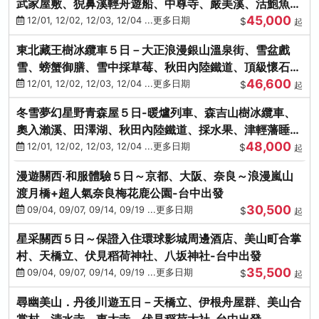
武家屋敷、猊鼻溪輕舟遊船、中尊寺、嚴美溪、活鮑魚
45,000
燒、烤牡蠣、握壽司體驗
12/01, 12/02, 12/03, 12/04 ...更多日期
$
起
東北藏王樹冰纜車５日－大正浪漫銀山溫泉街、雪盆戲
雪、螃蟹御膳、雪中採草莓、秋田內陸鐵道、頂級懷石料
46,600
理、松島遊船
12/01, 12/02, 12/03, 12/04 ...更多日期
$
起
冬雪夢幻星野青森屋５日-暖爐列車、森吉山樹冰纜車、
奧入瀨溪、田澤湖、秋田內陸鐵道、採水果、津輕藩睡魔
48,000
村(不進免稅店)
12/01, 12/02, 12/03, 12/04 ...更多日期
$
起
漫遊關西‧和服體驗５日～京都、大阪、奈良～浪漫嵐山
渡月橋+超人氣奈良梅花鹿公園-台中出發
30,500
09/04, 09/07, 09/14, 09/19 ...更多日期
$
起
星采關西５日～保證入住環球影城周邊酒店、美山町合掌
村、天橋立、伏見稻荷神社、八坂神社-台中出發
35,500
09/04, 09/07, 09/14, 09/19 ...更多日期
$
起
尋幽美山．丹後川遊五日－天橋立、伊根舟屋群、美山合
掌村、清水寺、東大寺、伏見稻荷大社-台中出發