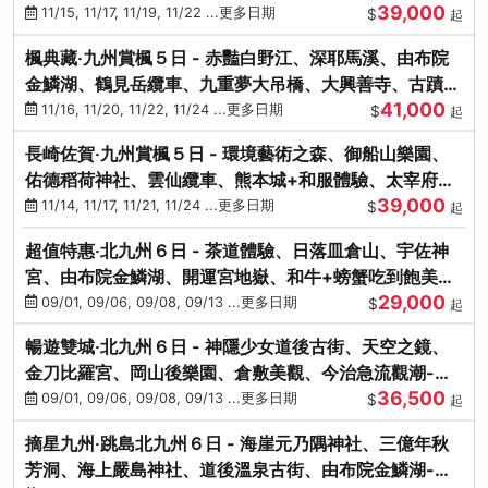
39,000
滿宮、竈門神社
11/15, 11/17, 11/19, 11/22 ...更多日期
$
起
楓典藏‧九州賞楓５日 - 赤豔白野江、深耶馬溪、由布院
金鱗湖、鶴見岳纜車、九重夢大吊橋、大興善寺、古蹟河
41,000
豚+和牛饗宴
11/16, 11/20, 11/22, 11/24 ...更多日期
$
起
長崎佐賀‧九州賞楓５日 - 環境藝術之森、御船山樂園、
佑德稻荷神社、雲仙纜車、熊本城+和服體驗、太宰府天
39,000
滿宮、光明禪寺
11/14, 11/17, 11/21, 11/24 ...更多日期
$
起
超值特惠‧北九州６日 - 茶道體驗、日落皿倉山、宇佐神
宮、由布院金鱗湖、開運宮地嶽、和牛+螃蟹吃到飽美
29,000
饌-台中出發
09/01, 09/06, 09/08, 09/13 ...更多日期
$
起
暢遊雙城‧北九州６日 - 神隱少女道後古街、天空之鏡、
金刀比羅宮、岡山後樂園、倉敷美觀、今治急流觀潮-台
36,500
中出發
09/01, 09/06, 09/08, 09/13 ...更多日期
$
起
摘星九州‧跳島北九州６日 - 海崖元乃隅神社、三億年秋
芳洞、海上嚴島神社、道後溫泉古街、由布院金鱗湖-台