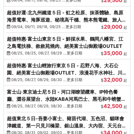
29,500
本熊-台中出發
09/04, 09/11, 09/18, 09/25 ...更多日期
$
起
超值好運‧北九州鐵道５日 - 虹之松原、抹茶體驗、島原
海景電車、海豚巡遊、秘境高千穗、熊本熊電鐵、旅人觀
29,000
光列車-台中出發
09/04, 09/11, 09/18, 09/25 ...更多日期
$
起
超值特惠‧富士山東京５日 - 鮮採水果、鶴岡八幡宮、江
之島電扶梯、敘敘苑燒肉、絕美富士山御殿場OUTLET
35,000
08/25, 08/25, 08/27, 08/29 ...更多日期
$
起
超值特惠‧富士山輕旅行東京５日 - 忍野八海、大石公
園、絕美富士山御殿場OUTLET、浪漫花手水神社、川越
32,000
小江戶
08/25, 08/27, 08/29, 08/30 ...更多日期
$
起
富士山‧東京迪士尼５日 - 河口湖瞭望纜車、IP特色餐
廳、澀谷展望台、水陸KABA河馬巴士、黑毛和牛螃蟹美
42,500
饌、季節採果
08/25, 08/27, 08/29, 08/30 ...更多日期
$
起
超值東北５日-吾妻小富士、豬苗代湖、五色沼、貓咪會
津鐵道、第一只見川橋梁、銀山溫泉、大內宿、天元台高
34,000
原纜車
08/30, 08/31, 09/02, 09/03 ...更多日期
$
起