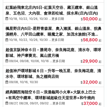
紅葉紛飛東北庄內5日-紅葉天空谷、藏王纜車、銀山溫
泉、五色沼、大內宿、會津若松城、採水果(庄內/庄內)
50,000
10/18, 10/22, 10/26, 10/30 ...更多日期
$
起
楓星野庄內5日-星野青森屋、奧入瀨溪、銀山溫泉、猊鼻
溪輕舟、八甲田山纜車、睡魔之家、加茂水族館(不進店)
56,800
(庄內/庄內)
10/18, 10/22, 10/26, 10/30 ...更多日期
$
起
超值京阪神奈６日－勝尾寺、奈良梅花鹿、清水寺、環球
影城、神戶摩賽克、嵐山渡月橋
29,900
09/04, 09/08, 10/06, 10/16 ...更多日期
$
起
超值神戶環球影城６日－升等一晚五星、奈良梅花鹿、清
水寺、環球影城、魚之棚商店街
32,000
09/08, 10/16, 10/30
$
起
經典關西海陸空６日～浪漫龜岡小火車+大阪水上巴士
+有馬空中纜車、環球影城超級任天堂世界+和牛燒肉
37,000
08/27, 08/28, 09/01, 09/02 ...更多日期
$
起