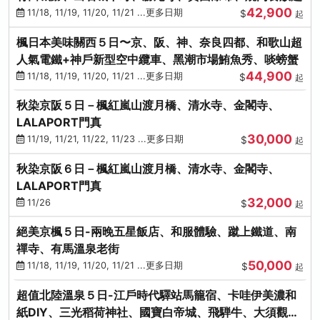
42,900
11/18, 11/19, 11/20, 11/21 ...更多日期
$
起
楓日本美味關西５日〜京、阪、神、奈良四都、和歌山超
人氣電鐵+神戶新型空中纜車、黑潮市場鮪魚秀、啖螃蟹
44,900
11/18, 11/19, 11/20, 11/21 ...更多日期
$
起
秋染京阪５日－楓紅嵐山渡月橋、清水寺、金閣寺、
LALAPORT門真
30,000
11/19, 11/21, 11/22, 11/23 ...更多日期
$
起
秋染京阪６日－楓紅嵐山渡月橋、清水寺、金閣寺、
LALAPORT門真
32,000
11/26
$
起
絕美京楓５日-兩晚五星飯店、和服體驗、蹴上鐵道、南
禪寺、有馬溫泉老街
50,000
11/18, 11/19, 11/20, 11/21 ...更多日期
$
起
超值北陸溫泉５日-江戶時代驛站馬籠宿、卡哇伊美濃和
紙DIY、三光稻荷神社、國寶白帝城、飛騨牛、大須觀音