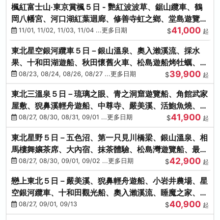
楓紅富士山‧東京賞楓５日 - 艷紅波波草、鋸山纜車、鶴
岡八幡宮、河口湖紅葉迴廊、修善寺虹之鄉、堂島遊覽
41,000
船、熱海梅園
11/01, 11/02, 11/03, 11/04 ...更多日期
$
起
東北星空銀河纜車５日－銀山溫泉、奧入瀨溪流、採水
果、十和田湖遊船、秋田懷舊火車、松島遊船烤牡蠣、嚴
39,900
美溪、螃蟹本家
08/23, 08/24, 08/26, 08/27 ...更多日期
$
起
東北三溫泉５日－琉璃之眼、青之洞窟遊覽船、角館武家
屋敷、猊鼻溪輕舟遊船、中尊寺、嚴美溪、活鮑魚燒、烤
41,900
牡蠣、握壽司體驗
08/27, 08/30, 08/31, 09/01 ...更多日期
$
起
東北星野５日－五色沼、第一只見川橋梁、銀山溫泉、相
馬樓舞孃茶席、大內宿、抹茶體驗、松島灣遊覽船、最上
42,900
川輕舟、螃蟹御膳
08/27, 08/30, 09/01, 09/02 ...更多日期
$
起
戀上東北５日－嚴美溪、猊鼻輕舟遊船、小岩井農場、星
空銀河纜車、十和田觀光船、奧入瀨溪流、睡魔之家、朱
40,900
紅社殿（仙台／青森）
08/27, 09/01, 09/13
$
起