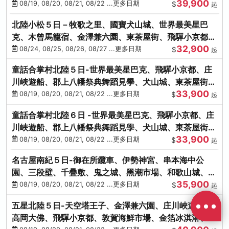
39,900
花之里絢爛花海
08/19, 08/20, 08/21, 08/22 ...更多日期
$
起
北陸小松５日－牧歌之里、國寶犬山城、世界最美星巴
克、木曾馬籠宿、金澤兼六園、東茶屋街、飛驒小京都、
32,900
白川鄉合掌村
08/24, 08/25, 08/26, 08/27 ...更多日期
$
起
童話合掌村北陸５日-世界最美星巴克、飛驒小京都、庄
川峽遊船、郡上八幡祭典舞蹈見學、犬山城、東茶屋街、
33,900
松葉蟹、金箔冰淇淋
08/19, 08/20, 08/21, 08/22 ...更多日期
$
起
童話合掌村北陸６日 -世界最美星巴克、飛驒小京都、庄
川峽遊船、郡上八幡祭典舞蹈見學、犬山城、東茶屋街、
33,900
松葉蟹、金箔冰淇淋
08/19, 08/20, 08/21, 08/22 ...更多日期
$
起
名古屋南紀５日-御在所纜車、伊勢神宮、串本海中公
園、三段壁、千疊敷、鬼之城、黑潮市場、和歌山城、伊
35,900
勢龍蝦溫泉
08/19, 08/20, 08/21, 08/22 ...更多日期
$
起
五星北陸５日-天空塔王子、金澤兼六園、庄川峽遊船、
高岡大佛、飛驒小京都、敦賀海鮮市場、金箔冰淇淋、鰻