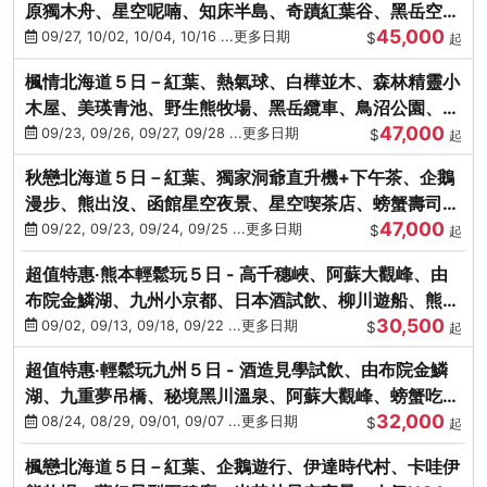
原獨木舟、星空呢喃、知床半島、奇蹟紅葉谷、黑岳空中
45,000
纜車、旭山動物園
09/27, 10/02, 10/04, 10/16 ...更多日期
$
起
楓情北海道５日－紅葉、熱氣球、白樺並木、森林精靈小
木屋、美瑛青池、野生熊牧場、黑岳纜車、鳥沼公園、紅
47,000
葉奇蹟谷、螃蟹吃到飽
09/23, 09/26, 09/27, 09/28 ...更多日期
$
起
秋戀北海道５日－紅葉、獨家洞爺直升機+下午茶、企鵝
漫步、熊出沒、函館星空夜景、星空喫茶店、螃蟹壽司、
47,000
海膽、三大螃蟹放題
09/22, 09/23, 09/24, 09/25 ...更多日期
$
起
超值特惠‧熊本輕鬆玩５日 - 高千穗峽、阿蘇大觀峰、由
布院金鱗湖、九州小京都、日本酒試飲、柳川遊船、熊本
30,500
城、熊本AEON
09/02, 09/13, 09/18, 09/22 ...更多日期
$
起
超值特惠‧輕鬆玩九州５日 - 酒造見學試飲、由布院金鱗
湖、九重夢吊橋、秘境黑川溫泉、阿蘇大觀峰、螃蟹吃到
32,000
飽
08/24, 08/29, 09/01, 09/07 ...更多日期
$
起
楓戀北海道５日－紅葉、企鵝遊行、伊達時代村、卡哇伊