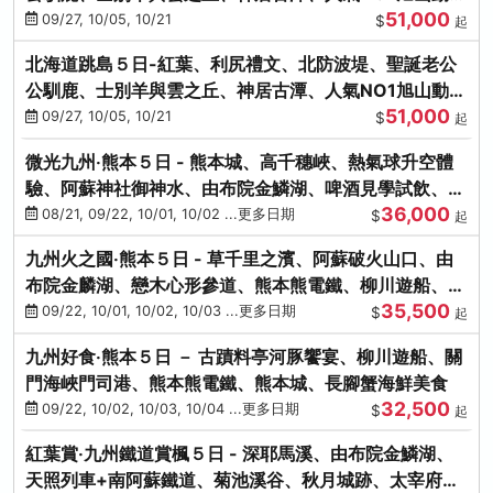
51,000
園、海膽涮涮鍋
09/27, 10/05, 10/21
$
起
北海道跳島５日-紅葉、利尻禮文、北防波堤、聖誕老公
公馴鹿、士別羊與雲之丘、神居古潭、人氣NO1旭山動物
51,000
園、海膽涮涮鍋
09/27, 10/05, 10/21
$
起
微光九州‧熊本５日 - 熊本城、高千穗峽、熱氣球升空體
驗、阿蘇神社御神水、由布院金鱗湖、啤酒見學試飲、豪
36,000
華海鮮盛宴
08/21, 09/22, 10/01, 10/02 ...更多日期
$
起
九州火之國‧熊本５日 - 草千里之濱、阿蘇破火山口、由
布院金麟湖、戀木心形參道、熊本熊電鐵、柳川遊船、地
35,500
獄蒸DIY
09/22, 10/01, 10/02, 10/03 ...更多日期
$
起
九州好食‧熊本５日 － 古蹟料亭河豚饗宴、柳川遊船、關
門海峽門司港、熊本熊電鐵、熊本城、長腳蟹海鮮美食
32,500
09/22, 10/02, 10/03, 10/04 ...更多日期
$
起
紅葉賞‧九州鐵道賞楓５日 - 深耶馬溪、由布院金鱗湖、
天照列車+南阿蘇鐵道、菊池溪谷、秋月城跡、太宰府天