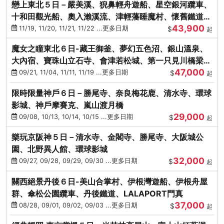
戀上東北５日－嚴美溪、猊鼻輕舟遊船、星空銀河纜車、
十和田觀光船、奧入瀨溪流、津輕藩睡魔村、懷舊鐵道
43,900
（青森／仙台）
11/19, 11/20, 11/21, 11/22 ...更多日期
$
起
魔女之瞳東北６日-藏王御釜、夢幻五色沼、銀山溫泉、
大內宿、寶珠山立石寺、會津若松城、第一只見川橋梁、
47,000
燒肉吃到飽
09/21, 11/04, 11/11, 11/19 ...更多日期
$
起
限時限量神戶６日－勝尾寺、奈良梅花鹿、清水寺、環球
影城、神戶摩賽克、嵐山渡月橋
29,000
09/08, 10/13, 10/14, 10/15 ...更多日期
$
起
樂玩京阪神５日－清水寺、金閣寺、勝尾寺、大阪城公
園、北野異人館、環球影城
32,000
09/27, 09/28, 09/29, 09/30 ...更多日期
$
起
關西絕景丹後６日-美山合掌村、伊根灣遊船、伊根舟屋
群、傘松公園纜車、丹後鐵道、LALAPORT門真
37,000
08/28, 09/01, 09/02, 09/03 ...更多日期
$
起