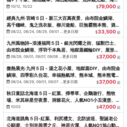
79,000
涮涮鍋(不進免稅店)
10/12, 10/22
$
起
經典九州‧宮崎５日 - 新三大百萬夜景、由布院金鱗湖、
高千穗峽、鬼之洗衣板、柳川遊船、巨無霸熊本熊、酒造
33,500
見學試飲
08/22, 08/24, 08/29, 09/01 ...更多日期
$
起
九州風物詩~浪漫福岡５日 - 銀光閃耀之街、猛獸巴士、
由布院金鱗湖、浮羽千本鳥居、地獄蒸鐵輪DIY、屋形船
37,000
晚宴、鸕鶿捕魚
08/29, 09/01, 09/07, 09/08 ...更多日期
$
起
微熱晨光‧九州５日 - 湯之花小屋、地獄蒸DIY、由布院金
鱗湖、四季彩久住花、幸福熱氣球、熊本城、熊本熊電
37,000
鐵、螃蟹吃到飽
08/24, 08/29, 09/01, 09/07 ...更多日期
$
起
秋日童話北海道５日－紅葉、掃帚草、企鵝遊行、熊牧
場、米其林星空夜景、洞爺花火、人氣NO1小丑漢堡、螃
47,000
蟹放題(千/函)
10/02
$
起
北海道跳島５日-紅葉、利尻禮文、北防波堤、聖誕老公
公馴鹿、士別羊與雲之丘、神居古潭、人氣NO1旭山動物