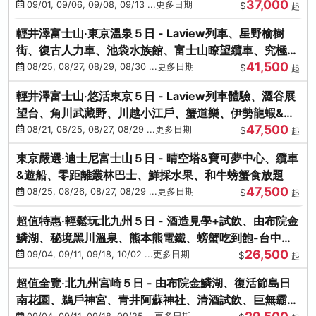
37,000
中出發
09/01, 09/06, 09/08, 09/13 ...更多日期
$
起
輕井澤富士山‧東京溫泉５日 - Laview列車、星野榆樹
街、復古人力車、池袋水族館、富士山瞭望纜車、究極海
41,500
鮮食放題
08/25, 08/27, 08/29, 08/30 ...更多日期
$
起
輕井澤富士山‧悠活東京５日 - Laview列車體驗、澀谷展
望台、角川武藏野、川越小江戶、蟹道樂、伊勢龍蝦&海
47,500
膽生魚片
08/21, 08/25, 08/27, 08/29 ...更多日期
$
起
東京嚴選‧迪士尼富士山５日 - 晴空塔&寶可夢中心、纜車
&遊船、零距離叢林巴士、鮮採水果、和牛螃蟹食放題
47,500
08/25, 08/26, 08/27, 08/29 ...更多日期
$
起
超值特惠‧輕鬆玩北九州５日 - 酒造見學+試飲、由布院金
鱗湖、秘境黑川溫泉、熊本熊電鐵、螃蟹吃到飽-台中出
26,500
發
09/04, 09/11, 09/18, 10/02 ...更多日期
$
起
超值全覽‧北九州宮崎５日 - 由布院金鱗湖、復活節島日
南花園、鵜戶神宮、青井阿蘇神社、清酒試飲、巨無霸熊