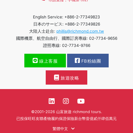
English Service: +886-2-77349823
日本のサービス: +886-2-77349826
大陸人士赴台:
phillis@richmond.com.tw
國際機票、航空自由行、國際訂房專線: 02-7734-9656
證照專線: 02-7734-9766
線上客服
FB粉絲團
旅遊攻略
©2001-2026 山富旅遊 richmond tours.
已投保旺旺友聯產物履約保證保險新台幣壹億貳仟肆佰萬元
繁體中文