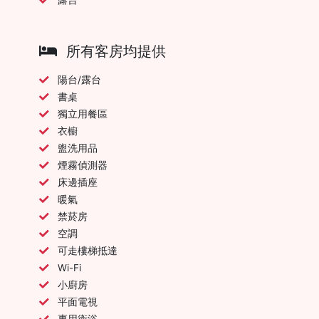
所有客房均提供
陽台/露台
書桌
獨立用餐區
衣櫥
盥洗用品
煙霧偵測器
床邊插座
暖氣
禁菸房
空調
可走樓梯抵達
Wi-Fi
小廚房
平面電視
專用衛浴