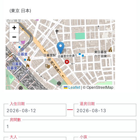
(東京 日本)
+
−
Leaflet
|
© OpenStreetMap
入住日期
退房日期
房間數
大人
小孩