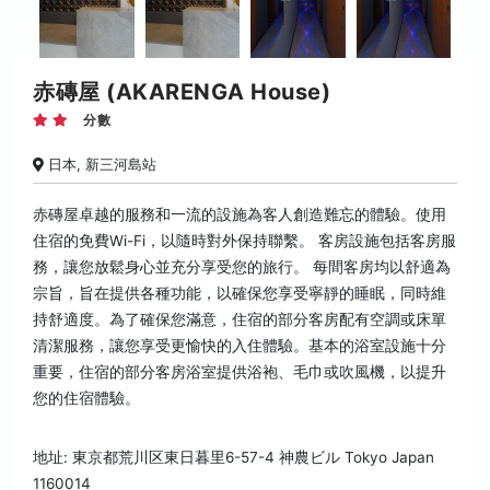
赤磚屋 (AKARENGA House)
分數
日本, 新三河島站
赤磚屋卓越的服務和一流的設施為客人創造難忘的體驗。使用
住宿的免費Wi-Fi，以隨時對外保持聯繫。 客房設施包括客房服
務，讓您放鬆身心並充分享受您的旅行。 每間客房均以舒適為
宗旨，旨在提供各種功能，以確保您享受寧靜的睡眠，同時維
持舒適度。為了確保您滿意，住宿的部分客房配有空調或床單
清潔服務，讓您享受更愉快的入住體驗。基本的浴室設施十分
重要，住宿的部分客房浴室提供浴袍、毛巾或吹風機，以提升
您的住宿體驗。
地址: 東京都荒川区東日暮里6-57-4 神農ビル Tokyo Japan
1160014