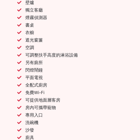
壁爐
獨立客廳
煙霧偵測器
書桌
衣櫥
遮光窗簾
空調
可調整扶手高度的淋浴設備
另有廁所
閃燈鬧鐘
平面電視
全配式廚房
免費Wi-Fi
可提供地面層客房
房內可攜帶寵物
專用入口
洗碗機
沙發
廚具