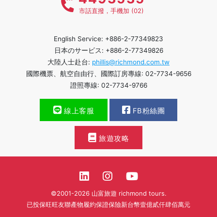
市話直撥，手機加 (02)
English Service: +886-2-77349823
日本のサービス: +886-2-77349826
大陸人士赴台:
phillis@richmond.com.tw
國際機票、航空自由行、國際訂房專線: 02-7734-9656
證照專線: 02-7734-9766
線上客服
FB粉絲團
旅遊攻略
©2001-2026 山富旅遊 richmond tours.
已投保旺旺友聯產物履約保證保險新台幣壹億貳仟肆佰萬元