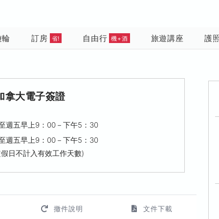
遊輪
訂房
自由行
旅遊講座
護
省!
機+酒
加拿大電子簽證
至週五早上9：00－下午5：30
至週五早上9：00－下午5：30
定假日不計入有效工作天數)
撤件說明
文件下載