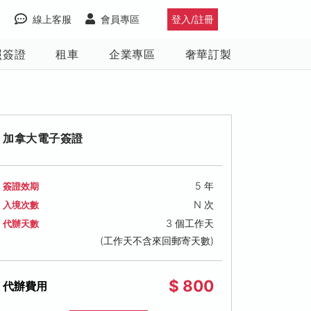
線上客服
會員專區
登入/註冊
照簽證
租車
企業專區
奢華訂製
加拿大電子簽證
5 年
簽證效期
N 次
入境次數
3 個工作天
代辦天數
(工作天不含來回郵寄天數)
$ 800
代辦費用