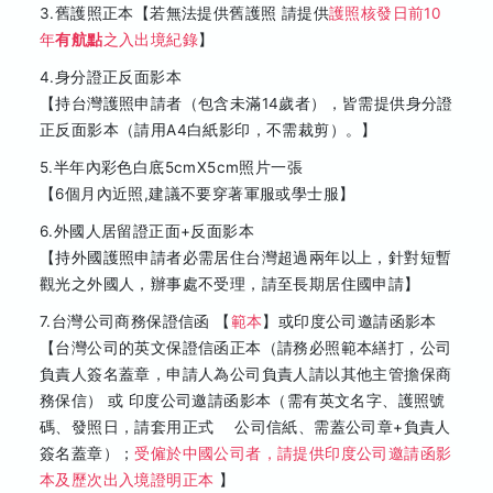
3.舊護照正本【若無法提供舊護照 請提供
護照核發日前10
年
有航點
之入出境紀錄
】
4.身分證正反面影本
【持台灣護照申請者（包含未滿14歲者），皆需提供身分證
正反面影本（請用A4白紙影印，不需裁剪）。】
5.半年內彩色白底5cmX5cm照片一張
【6個月內近照,建議不要穿著軍服或學士服】
6.外國人居留證正面+反面影本
【持外國護照申請者必需居住台灣超過兩年以上，針對短暫
觀光之外國人，辦事處不受理，請至長期居住國申請】
7.台灣公司商務保證信函 【
範本
】或印度公司邀請函影本
【台灣公司的英文保證信函正本（請務必照範本繕打，公司
負責人簽名蓋章，申請人為公司負責人請以其他主管擔保商
務保信） 或 印度公司邀請函影本（需有英文名字、護照號
碼、發照日，請套用正式 公司信紙、需蓋公司章+負責人
簽名
蓋章
）；
受僱於中國公司者，請提供印度公司邀請函影
本及歷次出入境證明正本
】