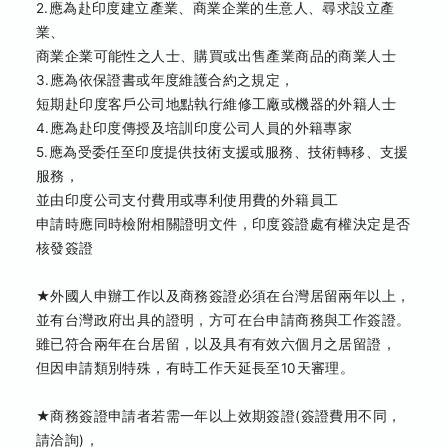
2.應為赴印度建立產業、商業企業的生意人、尋求設立產
業、
商業企業可能性之人士、購買或出售產業商品的商業人士
3.應為依保證書或年度維護合約之規定，
短期赴印度客戶公司地點執行維修工廠或機器的外籍人士
4.應為赴印度傳授及培訓印度公司人員的外籍專家
5.應為受委任至印度提供技術支援或服務、技術轉移、支援
服務，
並由印度公司支付費用或專利使用費的外籍員工
申請時應同時檢附相關證明文件，印度簽證處有權決定是否
核發簽證
★外國人申辦工作以及商務簽證必須在台灣居留兩年以上，
並有台灣政府出具的證明，方可在台申請商務與工作簽證。
雖已符合兩年在台居留，以及具有有效六個月之居留證，
但因申請類別特殊，有時工作天延長至10天審理。
★商務簽證申請者若需一年以上效期簽證(簽證費用不同，
請洽詢)，