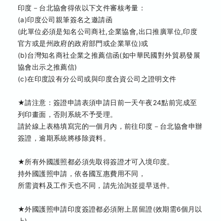
印度－台北協會得依以下文件審核考量：
(a)印度公司親筆簽名之邀請函
(此單位必須是知名公司商社,企業協會,出口推廣單位,印度
官方或是州政府的政府部門或企業單位)或
(b)台灣知名商社企業之推薦信函(如中華民國對外貿易發展
協會出示之推薦信)
(c)在印度設有分公司或與印度合資公司之證明文件
★請注意：簽證申請表須申請日前一天午夜24點前完成至
列印畫面，否則系統不予受理。
請於線上表格填寫完的一個月內，前往印度－台北協會申辦
簽證，逾期系統將移除資料。
★所有外國護照都必須先取得簽證才可入境印度。
持外國護照申請，依各國互惠費用不同，
所需資料及工作天也不同，請先洽詢並提早送件。
★外國護照申請印度簽證都必須附上居留證(效期需6個月以