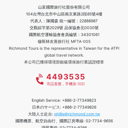
山富國際旅行社股份有限公司
104台灣台北市中山區南京東路2段85號4樓
代表人：陳國森 統一編號：22888987
交觀綜字第2029號 品保協會北0030號
國際航空運輸協會會員編號：34301061
穆斯林友善旅行社 MFTA-005
Richmond Tours is the representative in Taiwan for the ATPI
global travel network.
本公司已獲得環境部銀級環保旅行業認證標章
4493535
市話直撥，手機加 (02)
English Service: +886-2-77349823
日本のサービス: +886-2-77349826
大陸人士赴台:
phillis@richmond.com.tw
國際機票、航空自由行、國際訂房專線: 02-7734-9656
證照專線: 02-7734-9766