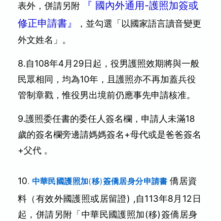
『
國內外通用-護照加簽或
表外，併請另附
修正申請書
』
，並勾選「以國家語言讀音變更
外文姓名」。
8.自108年4月29日起，役男護照效期將與一般
民眾相同，均為10年，且護照亦不再加蓋兵役
管制章戳，惟役男出境前仍應事先申請核准。
9.護照委任書的委任人簽名欄，申請人未滿18
歲的簽名欄旁邊請媽媽簽名+母代或是爸爸簽名
+父代 。
10
僑居資
中華民國護照加
(
移
)
簽僑居身分申請書
.
料
（有效外國護照或居留證) ,自113年8月12日
起，併請另附「中華民國護照加(移)簽僑居身