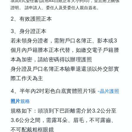
填寫E式委任書(請用A4白紙正常大小列印)，並且附上關係
證明。 請申請人、委任人及受委任人親自簽名。
2、有效護照正本
3、身分證正本
若未領身分證者，需附戶口名簿正、影本或3
個月內戶籍謄本正本代替，如繳交電子戶籍謄
本為加密，請給密碼得以辦理護照
身分證及戶口名簿正本驗畢退還須以外交部實
際工作天為主
4、半年內2吋彩色白底實體照片1張
-晶片護照
照片
規格
規格如下：頭頂到下巴距離需介於3.2公分至
3.6公分之間，需露耳朵、眉毛，不可露齒、
不可配戴粗框眼鏡