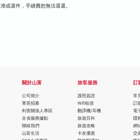
核准或退件，手續費恕無法退還。
關於山富
旅客服務
訂
公司簡介
護照簽證
常
菁英招募
Wifi租借
訂
利害關係人專區
翻譯機/耳機
電
全省服務據點
旅遊百科
隱
聯絡我們
旅遊攻略
網
山富生活
卡友優惠
交