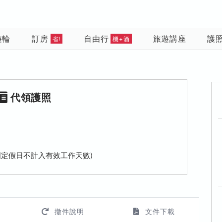
遊輪
訂房
自由行
旅遊講座
護
省!
機+酒
代領護照
國定假日不計入有效工作天數)
撤件說明
文件下載