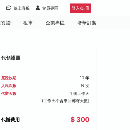
線上客服
會員專區
登入/註冊
照簽證
租車
企業專區
奢華訂製
代領護照
10 年
簽證效期
N 次
入境次數
1 個工作天
代辦天數
(工作天不含來回郵寄天數)
$ 300
代辦費用