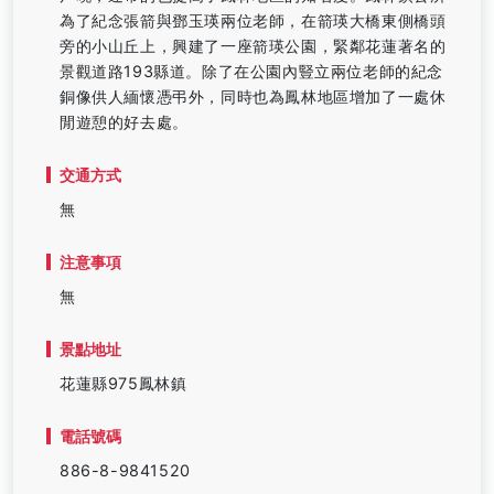
為了紀念張箭與鄧玉瑛兩位老師，在箭瑛大橋東側橋頭
旁的小山丘上，興建了一座箭瑛公園，緊鄰花蓮著名的
景觀道路193縣道。除了在公園內豎立兩位老師的紀念
銅像供人緬懷憑弔外，同時也為鳳林地區增加了一處休
閒遊憩的好去處。
交通方式
無
注意事項
無
景點地址
花蓮縣975鳳林鎮
電話號碼
886-8-9841520