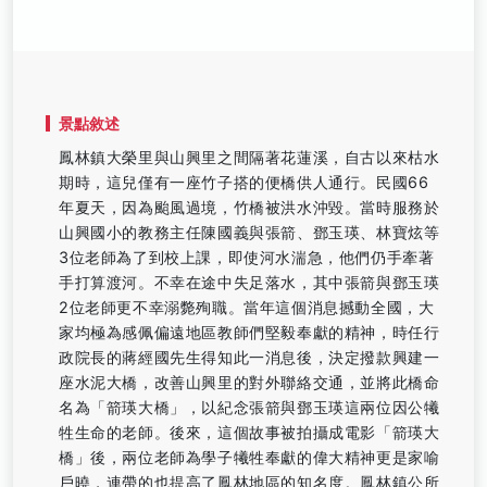
景點敘述
鳳林鎮大榮里與山興里之間隔著花蓮溪，自古以來枯水
期時，這兒僅有一座竹子搭的便橋供人通行。民國66
年夏天，因為颱風過境，竹橋被洪水沖毀。當時服務於
山興國小的教務主任陳國義與張箭、鄧玉瑛、林寶炫等
3位老師為了到校上課，即使河水湍急，他們仍手牽著
手打算渡河。不幸在途中失足落水，其中張箭與鄧玉瑛
2位老師更不幸溺斃殉職。當年這個消息撼動全國，大
家均極為感佩偏遠地區教師們堅毅奉獻的精神，時任行
政院長的蔣經國先生得知此一消息後，決定撥款興建一
座水泥大橋，改善山興里的對外聯絡交通，並將此橋命
名為「箭瑛大橋」，以紀念張箭與鄧玉瑛這兩位因公犧
牲生命的老師。後來，這個故事被拍攝成電影「箭瑛大
橋」後，兩位老師為學子犧牲奉獻的偉大精神更是家喻
戶曉，連帶的也提高了鳳林地區的知名度。鳳林鎮公所