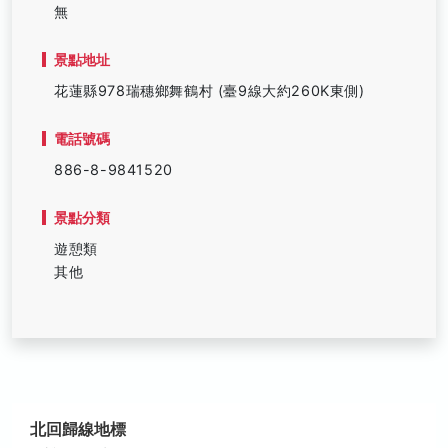
無
景點地址
花蓮縣978瑞穗鄉舞鶴村 (臺9線大約260K東側)
電話號碼
886-8-9841520
景點分類
遊憩類
其他
北回歸線地標