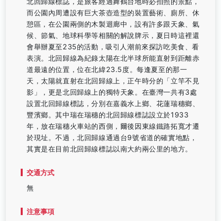
北回歸線標誌，是旅客經過舞鶴台地時必拍照的景點，
而公園內周遭設有巨大茶壺造型的裝置藝術、廁所、休
憩區，在公園兩側的木製迴廊中，設有許多跟天象、氣
候、節氣、地球科學等相關的解說牌示，夏日時這裡還
會舉辦夏至235的活動，吸引人潮前來探訪吃美食、看
表演。北回歸線為紀錄太陽在北半球所能直射到距離赤
道最遠的位置，位在北緯23.5度。每逢夏至的那一
天，太陽就直射在北回歸線上，正午時分的「立竿不見
影」，更是北回歸線上的獨特天象。在臺灣一共有3處
設置北回歸線標誌，分別在嘉義水上鄉、花蓮瑞穗鄉、
豐濱鄉。其中瑞在瑞穗的北回歸線標誌設立於1933
年，放在瑞穗火車站的西側，爾後因東線鐵路拓寬才遷
於現址。不過，北回歸線通過台9號省道的確實地點，
其實是在目前北回歸線標誌以南大約兩公里的地方。
交通方式
無
注意事項