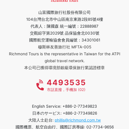
山富國際旅行社股份有限公司
104台灣台北市中山區南京東路2段85號4樓
代表人：陳國森 統一編號：22888987
交觀綜字第2029號 品保協會北0030號
國際航空運輸協會會員編號：34301061
穆斯林友善旅行社 MFTA-005
Richmond Tours is the representative in Taiwan for the ATPI
global travel network.
本公司已獲得環境部銀級環保旅行業認證標章
4493535
市話直撥，手機加 (02)
English Service: +886-2-77349823
日本のサービス: +886-2-77349826
大陸人士赴台:
phillis@richmond.com.tw
國際機票、航空自由行、國際訂房專線: 02-7734-9656