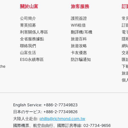
關於山富
旅客服務
訂
公司簡介
護照簽證
常
菁英招募
Wifi租借
訂
利害關係人專區
翻譯機/耳機
電
全省服務據點
旅遊百科
隱
聯絡我們
旅遊攻略
網
山富生活
卡友優惠
交
ESG永續專區
防詐騙通知
匯
the
下
旅
個
English Service: +886-2-77349823
日本のサービス: +886-2-77349826
大陸人士赴台:
phillis@richmond.com.tw
國際機票、航空自由行、國際訂房專線: 02-7734-9656