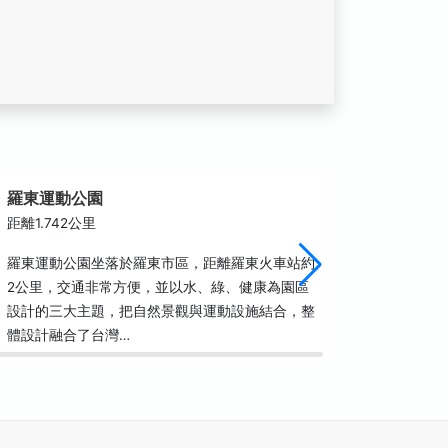
羅東運動公園
清溝夜
距離1.742公里
距離1.9
羅東運動公園坐落於羅東市區，距離羅東火車站約
清溝夜市
2公里，交通非常方便，並以水、綠、健康為園區
永興路到
設計的三大主題，把自然景觀與運動設施結合，整
在馬路兩
體設計融合了台灣…
化，還有