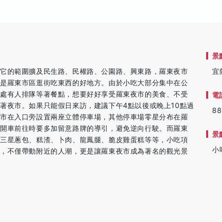
景
，它的範圍擴及民生路、民權路、公園路、興東路，羅東夜市
宜
更是羅東市區逛街吃東西的好地方。由於小吃大部分集中在公
到處有人排隊等著餐點，想要好好享受羅東夜市的美食、不受
電
著夜市。如果只能假日來訪，建議下午4點以後或晚上10點過
88
夜市在入口旁設置兩座立體停車場，其他停車場零星分布在羅
在開車前往時要多加留意路牌的導引，避免逆向行駛。而羅東
景
、三星蔥包、糕渣、卜肉、龍鳳腿、脆皮雞蛋糕等等，小吃項
小
食，不僅帶動附近的人潮，更是讓羅東夜市成為著名的觀光景