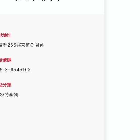
點地址
蘭縣265羅東鎮公園路
話號碼
6-3-9545102
點分類
吃/特產類