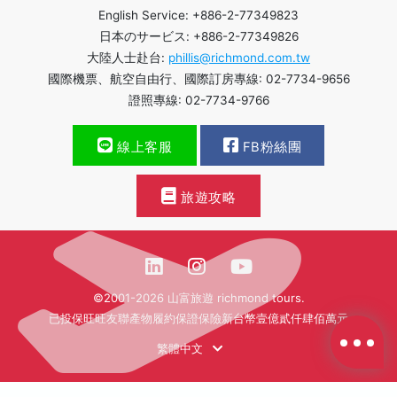
English Service: +886-2-77349823
日本のサービス: +886-2-77349826
大陸人士赴台:
phillis@richmond.com.tw
國際機票、航空自由行、國際訂房專線: 02-7734-9656
證照專線: 02-7734-9766
線上客服
FB粉絲團
旅遊攻略
©2001-2026 山富旅遊 richmond tours.
已投保旺旺友聯產物履約保證保險新台幣壹億貳仟肆佰萬元
繁體中文