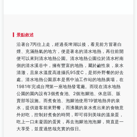
景點敘述
沿著台7丙往上走，經過長埤湖以後，看見前方冒著白
煙、充滿熱氣的地方，便是著名的清水地熱，再往前開
便可以來到清水地熱公園。清水地熱公園位於清水村南
側的清水溪谷中，擁有豐富的地熱，屬於鹼性泉，泉水
清澈，且泉水溫度高達攝氏95度C，是郊外野餐的好去
處。清水地熱公園原本是舊中油工作站的地熱廣場，在
1981年完成台灣第一座地熱發電廠。而現在清水地熱
公園的園內設有3個煮食池、2個泡腳池、休息區、販
賣部等設施。而煮食池、泡腳池使用19號地熱井的泉
水，提供遊客前來野餐，而沸騰的泉水煮出來的食物意
外好吃，控制好煮食的時間，即可得到美味的溫泉蛋，
吃上一口未凝固的蛋黃，再去泡腳池泡泡腳，簡直是一
大享受，並度過悠哉充實的假日。