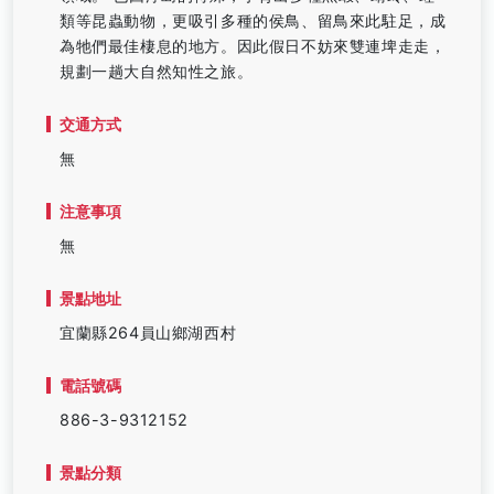
類等昆蟲動物，更吸引多種的侯鳥、留鳥來此駐足，成
為牠們最佳棲息的地方。因此假日不妨來雙連埤走走，
規劃一趟大自然知性之旅。
交通方式
無
注意事項
無
景點地址
宜蘭縣264員山鄉湖西村
電話號碼
886-3-9312152
景點分類