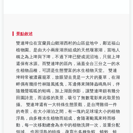
景點敘述
雙連埤位在宜蘭員山鄉湖西村的山區盆地中，鄰近福山
植物園。是由大小兩座湖所組成的天然堰塞湖，當地人
稱之為上埤與下埤，不過下埤已變成泥沼地，只留上埤
還保有水源。而雙連埤的區內，涵蓋全台三分之一的水
生植物品種，可謂是生態豐富的水生植物天堂。 雙連
埤時常被濃霧籠罩，放眼望去竟是一大片的蔓草，在湖
畔偶有幾排竹林隨風搖曳，耳邊傳來陣陣蟲鳴鳥叫，伴
隨幾聲呱呱的蛙鳴，加上湖面倒影，讓雙連埤頗有幾分
田園詩意，而這樣的美景，吸引了無數電影來此取景拍
攝。 雙連埤還有一大特殊生態景觀，是台灣難得一件
的奇景，在大小湖泊之間，有一塊約足球場大小的植物
浮島，由多種水生植物而組成，會隨著颱風來時而移
動，每一次移動總會為水中的植物洗牌一次，並重分配
領域。 也因浮島的特殊，孕育出多種魚蝦、蜻蛉、蛙