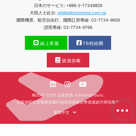
日本のサービス: +886-2-77349826
大陸人士赴台:
phillis@richmond.com.tw
國際機票、航空自由行、國際訂房專線: 02-7734-9656
證照專線: 02-7734-9766
線上客服
FB粉絲團
旅遊攻略
©2001-2026 山富旅遊 richmond tours.
已投保旺旺友聯產物履約保證保險新台幣壹億貳仟肆佰萬元
繁體中文