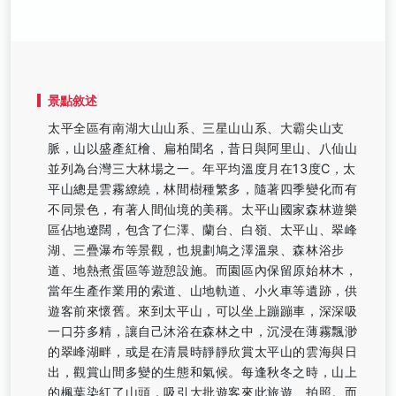
景點敘述
太平全區有南湖大山山系、三星山山系、大霸尖山支
脈，山以盛產紅檜、扁柏聞名，昔日與阿里山、八仙山
並列為台灣三大林場之一。年平均溫度月在13度C，太
平山總是雲霧繚繞，林間樹種繁多，隨著四季變化而有
不同景色，有著人間仙境的美稱。太平山國家森林遊樂
區佔地遼闊，包含了仁澤、蘭台、白嶺、太平山、翠峰
湖、三疊瀑布等景觀，也規劃鳩之澤溫泉、森林浴步
道、地熱煮蛋區等遊憩設施。而園區內保留原始林木，
當年生產作業用的索道、山地軌道、小火車等遺跡，供
遊客前來懷舊。來到太平山，可以坐上蹦蹦車，深深吸
一口芬多精，讓自己沐浴在森林之中，沉浸在薄霧飄渺
的翠峰湖畔，或是在清晨時靜靜欣賞太平山的雲海與日
出，觀賞山間多變的生態和氣候。每逢秋冬之時，山上
的楓葉染紅了山頭，吸引大批遊客來此旅遊、拍照。而