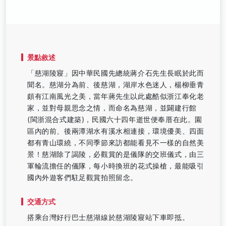
景點敘述
「慈湖陵寢」因中華民國先總統蔣介石先生長眠於此而
聞名。慈湖分為前、後慈湖，湖岸水色迷人，楊柳垂青
頗有江南風光之美，當年蔣先生以此處酷似浙江奉化老
家，並對母親思念之情，而命名為慈湖，並闢建行館
(閩浙混合式建築)，民國六十四年逝世便奉厝在此。園
區內的前、後兩潭湖水有溪水相連接，環境優美、四面
都有青山環繞，不同季節來訪都能看見不一樣的自然美
景！慈湖除了謁陵，必觀賞的是儀隊的交班儀式，由三
軍輪流擔任的儀隊，每小時換班的花式操槍，最能吸引
國內外遊客們駐足觀賞拍照留念。
交通方式
搭乘台灣好行巴士慈湖線於慈湖陵寢站下車即抵。