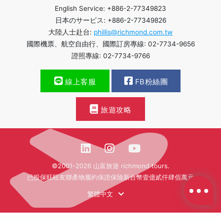
English Service: +886-2-77349823
日本のサービス: +886-2-77349826
大陸人士赴台:
phillis@richmond.com.tw
國際機票、航空自由行、國際訂房專線: 02-7734-9656
證照專線: 02-7734-9766
線上客服
FB粉絲團
旅遊攻略
©2001-2026 山富旅遊 richmond tours.
已投保旺旺友聯產物履約保證保險新台幣壹億貳仟肆佰萬元
繁體中文