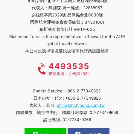
104台灣台北市中山區南京東路2段85號4樓
代表人：陳國森 統一編號：22888987
交觀綜字第2029號 品保協會北0030號
國際航空運輸協會會員編號：34301061
穆斯林友善旅行社 MFTA-005
Richmond Tours is the representative in Taiwan for the ATPI
global travel network.
本公司已獲得環境部銀級環保旅行業認證標章
4493535
市話直撥，手機加 (02)
English Service: +886-2-77349823
日本のサービス: +886-2-77349826
大陸人士赴台:
phillis@richmond.com.tw
國際機票、航空自由行、國際訂房專線: 02-7734-9656
證照專線: 02-7734-9766