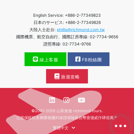
English Service: +886-2-77349823
日本のサービス: +886-2-77349826
大陸人士赴台:
phillis@richmond.com.tw
國際機票、航空自由行、國際訂房專線: 02-7734-9656
證照專線: 02-7734-9766
線上客服
FB粉絲團
旅遊攻略
©2001-2026 山富旅遊 richmond tours.
已投保旺旺友聯產物履約保證保險新台幣壹億貳仟肆佰萬元
繁體中文