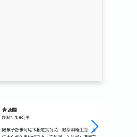
青塘園
桃園國
距離1.209公里
距離1.9
陪孩子散步河堤木棧道賞荷花、觀察濕地生態，探
以國際級