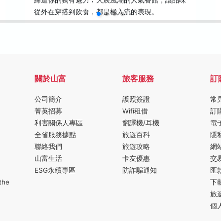
締造你的獨有魅力﹔大展風潮的人氣餐館，讓品味
從外在穿搭到飲食，都是極入流的表現。
關於山富
旅客服務
訂
公司簡介
護照簽證
常
菁英招募
Wifi租借
訂
利害關係人專區
翻譯機/耳機
電
全省服務據點
旅遊百科
隱
聯絡我們
旅遊攻略
網
山富生活
卡友優惠
交
ESG永續專區
防詐騙通知
匯
the
下
旅
個