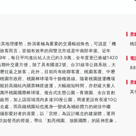
景
因其地理優勢，扮演著極為重要的交通樞紐角色，可說是「機
桃
旅客而言，皆能有效率的與雙北市或是中南部串接。近年
9年，每日平均進出站人次已約3.9萬，全年度更已衝破1420
電
站聯外交通方便，除了具有國道2號、台31線等公路系統，大
88
中壢往返之旅客，此外，目前尚有統聯客運、桃園客運、中壢
、桃園市政府、桃園棒球場等十餘種路線。隨著桃園捷運機場
景
客能於高鐵站內購票轉搭捷運，大幅縮短時間，亦舒緩大量人
其
3萬坪桃園國際棒球場、複合式生態公園－青塘園、全台首創
啟用，加上該區域境內多達30座公園，周邊更設有長達10公
去處，而高鐵桃園站也搖身一變成為補給體力的絕佳中繼
少攝影愛好者的喜愛，以「宮燈」為設計概念的建築體，運用
彷如發亮的燈籠，帶出「點亮桃園、放眼國際」的延伸意象，