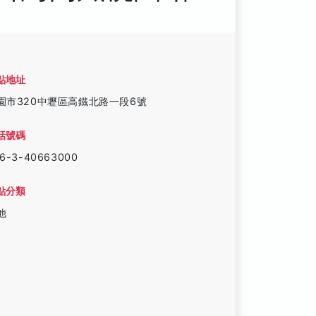
點地址
園市320中壢區高鐵北路一段6號
話號碼
6-3-40663000
點分類
他