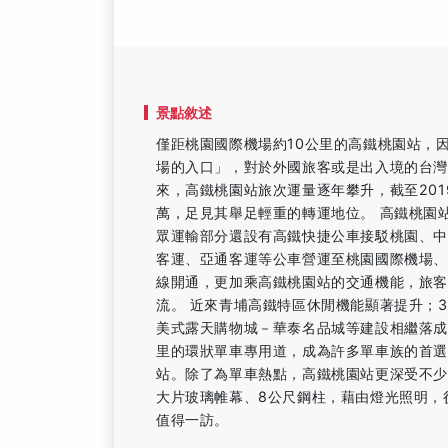
景點敘述
僅距桃園國際機場約10公里的高鐵桃園站，
場的入口」，對於外國旅客或是出入境的台灣
來，高鐵桃園站旅次運量逐年攀升，截至201
萬，足見其舉足輕重的轉運地位。 高鐵桃園
眾運輸部分還設有高鐵快捷公車接駁桃園、
客運、亞通客運等公車營運至桃園國際機場
線開通，更加乘高鐵桃園站的交通機能，旅
流。 近來青埔高鐵特區休閒機能顯著提升；
美式露天購物城－華泰名品城等建設相繼落成
里的環狀單車專用道，成為許多單車族的首選
站。除了為單車熱點，高鐵桃園站更深受不
大片玻璃帷幕、8公尺鋼柱，藉由燈光照明，
值得一訪。