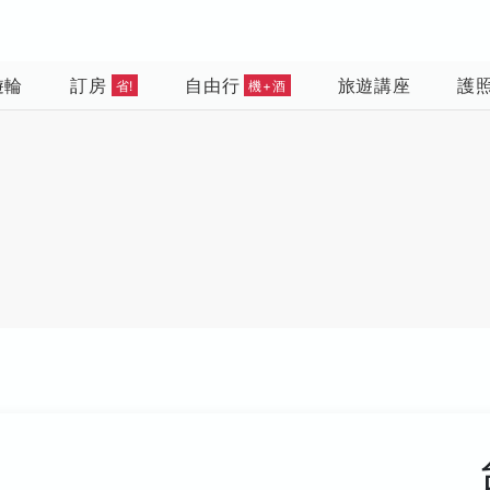
遊輪
訂房
自由行
旅遊講座
護
省!
機+酒