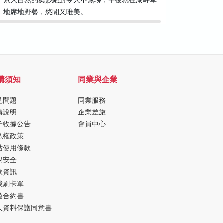
索大自然的奧妙絕對令人不無聊，午後就在湖畔草
只是熱血
地席地野餐，悠閒又唯美。
瑰等樂團
購須知
同業與企業
見問題
同業服務
購說明
企業差旅
子收據公告
會員中心
私權政策
站使用條款
易安全
款資訊
載刷卡單
遊合約書
人資料保護同意書