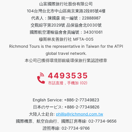
山富國際旅行社股份有限公司
104台灣台北市中山區南京東路2段85號4樓
代表人：陳國森 統一編號：22888987
交觀綜字第2029號 品保協會北0030號
國際航空運輸協會會員編號：34301061
穆斯林友善旅行社 MFTA-005
Richmond Tours is the representative in Taiwan for the ATPI
global travel network.
本公司已獲得環境部銀級環保旅行業認證標章
4493535
市話直撥，手機加 (02)
English Service: +886-2-77349823
日本のサービス: +886-2-77349826
大陸人士赴台:
phillis@richmond.com.tw
國際機票、航空自由行、國際訂房專線: 02-7734-9656
證照專線: 02-7734-9766