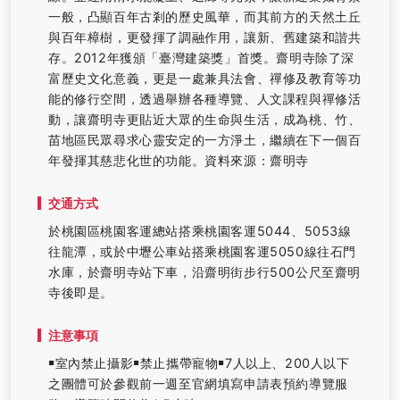
一般，凸顯百年古剎的歷史風華，而其前方的天然土丘
與百年樟樹，更發揮了調融作用，讓新、舊建築和諧共
存。2012年獲頒「臺灣建築獎」首獎。齋明寺除了深
富歷史文化意義，更是一處兼具法會、禪修及教育等功
能的修行空間，透過舉辦各種導覽、人文課程與禪修活
動，讓齋明寺更貼近大眾的生命與生活，成為桃、竹、
苗地區民眾尋求心靈安定的一方淨土，繼續在下一個百
年發揮其慈悲化世的功能。資料來源：齋明寺
交通方式
於桃園區桃園客運總站搭乘桃園客運5044、5053線
往龍潭，或於中壢公車站搭乘桃園客運5050線往石門
水庫，於齋明寺站下車，沿齋明街步行500公尺至齋明
寺後即是。
注意事項
￭室內禁止攝影￭禁止攜帶寵物￭7人以上、200人以下
之團體可於參觀前一週至官網填寫申請表預約導覽服