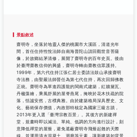
景點敘述
齋明寺，坐落於地靈人傑的桃園市大溪區，清道光年
間，首任住持性悅法師自南海普陀山請回觀世音菩薩
像，於故鄉結茅清修，展開了齋明寺的百年史頁。後由
於臺灣齋教信仰的興盛，齋明寺轉由齋教信眾護持。
1999年，第六代住持江張仁居士委請法鼓山承接齋明
寺法務，由聖嚴法師晉任為第七代住持，再次回歸佛教
正統。齋明寺為單進四護龍的閩南式建築，紅牆黛瓦、
丹楹藻繪，乘風舒展的屋脊燕尾，掩映於花木扶疏的院
落，恬謐安然，古樸典雅。由於建築格局深具歷史、文
化、藝術保存價值，內政部特核定為國家三級古蹟，
2013年更入選「臺灣宗教百景」。其後方的新建禪
堂，規畫時即以減法、單純、低調的方向進行設計，刻
意降低禪堂的屋簷，避免遮蔽齋明寺飛簷起翹的天際
線。並運用清水混凝土、迴廊等元素，讓新建築如背景