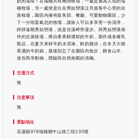
奶的滋味！在瑞穗共有兩間牧場，一處是廣為人知的瑞
穗牧場，另一處便是位在秀姑巒溪泛舟遊客中心旁的吉
蒸牧場，園區內擁有販售部、餐廳、可愛動物園區，少
了一分喧囂氣息的牧場，讓旅人可以多享受一份清淨，
靜靜遠眺秀姑巒溪，或是在溪畔旁漫步。與秀姑巒溪相
伴的吉蒸牧場，將自產香醇濃郁的牛奶，製作成各種乳
製品，在夏天來杯牛奶冰淇淋、鮮奶饅頭；在冬天大啖
香濃的牛奶鍋，最後別忘了在園區內散步，餵食山羊、
迷你馬等動物，體驗與自然相鄰的清幽。
交通方式
無
注意事項
無
景點地址
花蓮縣978瑞穗鄉中山路三段230號