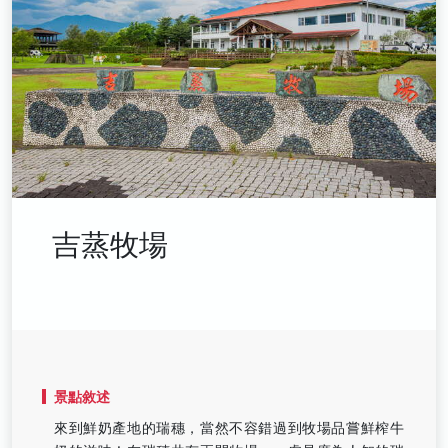
吉蒸牧場
景點敘述
來到鮮奶產地的瑞穗，當然不容錯過到牧場品嘗鮮榨牛