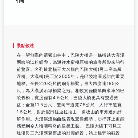
景點敘述
在一望無際的蓊鬱山林中，巴陵大橋是一條橫越大漢溪
兩端的淡粉綢帶，為通往水蜜桃原鄉的旅客所帶來的行
前驚喜。名列於北橫三大名橋的巴陵大橋(另二座為羅
浮橋、大漢橋)完工於2005年，是巴陵地區必訪的重要
地標。全長220公尺的鋼骨橋梁，最大跨度達185公
尺，為大漢溪沿線橋梁之冠。相較於僅能單向來車的巴
陵舊橋，寬度僅有4.5公尺，巴陵大橋更具有交通效
益；全寬11.5公尺，雙向車道寬7.5公尺，人行車道寬
1.5公尺，對於假日往返拉拉山、角板山的車潮達到紓
解作用。大漢溪流暢曲線表現宏偉氣勢，步行其上更能
感受到令人嘖嘖稱奇的建築工藝。 巴陵大橋下可見玉
峰溪與三光溪匯聚而成的壯麗絕景，站上橋旁的觀景