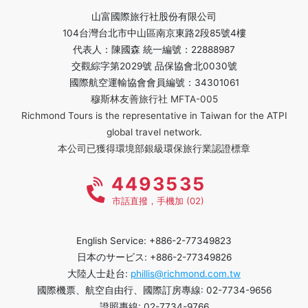
山富國際旅行社股份有限公司
104台灣台北市中山區南京東路2段85號4樓
代表人：陳國森 統一編號：22888987
交觀綜字第2029號 品保協會北0030號
國際航空運輸協會會員編號：34301061
穆斯林友善旅行社 MFTA-005
Richmond Tours is the representative in Taiwan for the ATPI
global travel network.
本公司已獲得環境部銀級環保旅行業認證標章
4493535
市話直撥，手機加 (02)
English Service: +886-2-77349823
日本のサービス: +886-2-77349826
大陸人士赴台:
phillis@richmond.com.tw
國際機票、航空自由行、國際訂房專線: 02-7734-9656
證照專線: 02-7734-9766