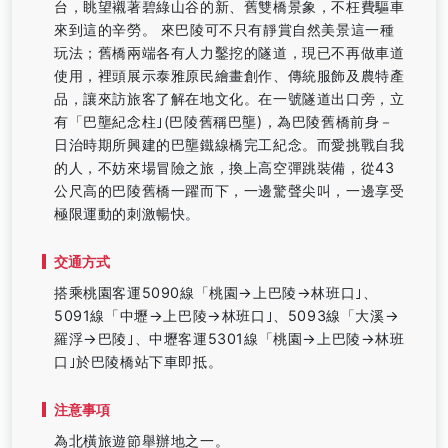
台，眺望襯著碧綠山谷的新、舊雙橋景象，不枉費驅車
來到這的辛勞。 來巴陵可不只有靜賞自然美景這一種
玩法；舊橋兩端各有人力鑿挖的隧道，現已不再做車道
使用，裡頭展示泰雅原民繪畫創作、傳統服飾及農特產
品，讓來訪旅客了解在地文化。在一號隧道出口旁，立
有「巴壟紀念柱｣(巴陵舊稱巴壟)，為巴陵舊橋前身－
日治時期所興建的巴壟鐵線橋完工紀念。而愛挑戰自我
的人，不妨來場冒險之旅，換上高空彈跳裝備，從43
公尺高的巴陵舊橋一躍而下，一邊驚聲尖叫，一邊享受
極限運動的刺激暢快。
交通方式
搭乘桃園客運5090線「桃園→上巴陵→林班口｣、
5091線「中壢→上巴陵→林班口｣、5093線「大溪→
羅浮→巴陵｣、中壢客運5301線「桃園→上巴陵→林班
口｣於巴陵橋站下車即抵。
注意事項
為北橫旅遊節舉辦地之一。