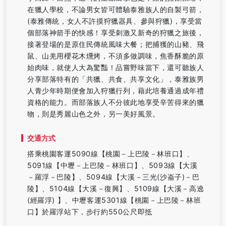
在獵人學校，不論男女皆可體驗泰雅族人的自製弓箭，
(泰雅傳統，女人不許摸狩獵器具、參與狩獵)，享受當
個部落神箭手的快感！享受刺激又新奇的狩獵之旅後，
接著登場的是原住民傳統風味大餐；把捕獲的山豬、飛
鼠、山羌用櫻花木燻烤，不須多做調味，焦香酥脆的原
始肉味，就使人大為驚豔！品嘗野味當下，還可聽族人
分享部落特有的「共獵、共食、共享文化」，泰雅族男
人青少年時期便會加入狩獵行列，藉此培養通過成年禮
資格的能力。而部落族人不分彼此地享受辛苦得來的獵
物，則是秀麗山色之外，另一美好風景。
交通方式
搭乘桃園客運5090線【桃園－上巴陵－林班口】、
5091線【中壢－上巴陵－林班口】、5093線【大溪
－羅浮－巴陵】、5094線【大溪－三光(沙崙子)－巴
陵】、5104線【大溪－復興】、5109線【大溪－高遶
(經羅浮) 】、中壢客運5301線【桃園－上巴陵－林班
口】於羅浮站下，步行約550公尺即抵