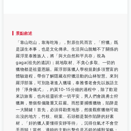
景點敘述
「靠山吃山，靠海吃海」，對原住民而言，「狩獵」既
是謀生本事，也是文化傳承。生活與山脫離不了關係的
羅浮里泰雅族人，將「與大自然和平共存」視為
gaga(祖先的遺訓)；就地取材、不貪心多取、一切的
獵物都是祖靈恩賜。羅浮部落獵人學校規劃多項豐富的
體驗遊程，帶你了解隱藏在狩獵活動的山林智慧。來到
羅浮部落，可別急著進入獵場，泰雅耆老會先以族語主
持「淨身儀式」，約莫10-15分鐘的過程中，除了歡迎
來訪旅客，也向祖靈祈求一切平安，男人們會跳勇士狩
獵舞，整個祭儀隆重又莊嚴。而想要捕獲獵物，陷阱是
一大關鍵！首先，必須得勘查地形，然後觀察獵物可能
出沒的地方，竹枝、樹葉、石頭都是製作陷阱的好素
材，「好的獵人要懂得安靜等待」，沉得住氣才不會空
手而歸！當然，適時的主動出擊也是不錯的捕獸策略；