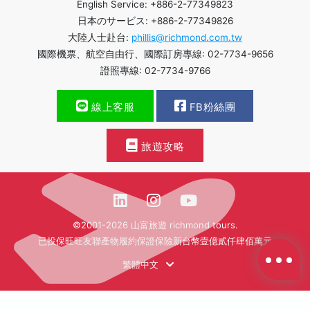
English Service: +886-2-77349823
日本のサービス: +886-2-77349826
大陸人士赴台:
phillis@richmond.com.tw
國際機票、航空自由行、國際訂房專線: 02-7734-9656
證照專線: 02-7734-9766
線上客服
FB粉絲團
旅遊攻略
©2001-2026 山富旅遊 richmond tours.
已投保旺旺友聯產物履約保證保險新台幣壹億貳仟肆佰萬元
繁體中文