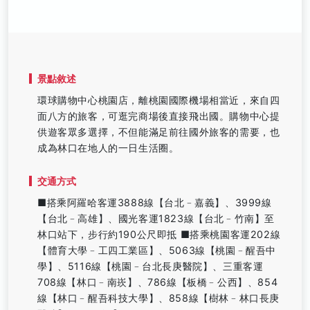
景點敘述
環球購物中心桃園店，離桃園國際機場相當近，來自四
面八方的旅客，可逛完商場後直接飛出國。購物中心提
供遊客眾多選擇，不但能滿足前往國外旅客的需要，也
成為林口在地人的一日生活圈。
交通方式
■搭乘阿羅哈客運3888線【台北﹣嘉義】、3999線
【台北﹣高雄】、國光客運1823線【台北﹣竹南】至
林口站下，步行約190公尺即抵 ■搭乘桃園客運202線
【體育大學﹣工四工業區】、5063線【桃園﹣醒吾中
學】、5116線【桃園﹣台北長庚醫院】、三重客運
708線【林口﹣南崁】、786線【板橋﹣公西】、854
線【林口﹣醒吾科技大學】、858線【樹林﹣林口長庚