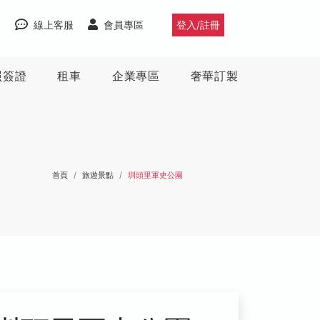
線上客服
會員專區
登入/註冊
照簽證
租車
企業專區
奢華訂製
首頁
旅遊景點
圳頭里軍史公園