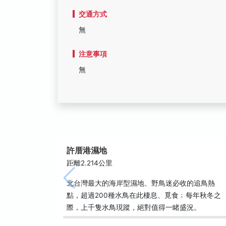
交通方式
無
注意事項
無
許厝港濕地
距離2.214公里
北台灣最大的海岸型濕地、野鳥迷必收的追鳥熱
點，超過200種水鳥在此棲息、覓食﹔每年秋冬之
際，上千隻水鳥現蹤，絕對值得一睹盛況。