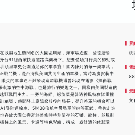
景
在以濕地生態聞名的大園區圳頭，海軍驅逐艦、登陸運輸
桃
現身台61線西濱快速道路高架橋下。想要體驗飛行員的帥勁或
趟圳頭里軍史公園過足你的軍事癮！園內陳列的每一架軍武，
電
5E戰鬥機，是台灣與美國共同生產的軍機，當時為慶賀蔣中
88
號。眼尖的軍事迷不難發現這款戰機還曾出現在電影《捍衛戰
張刺激的空中激戰，也是旅行的樂趣之一。同樣由美國製造的
景
國軍越野戰鬥主力。一旁的海錨、螺旋葉是躲過神風特攻隊重撞
文
艦｣稱號，傳聞登上慶陽艦服役的艦長，榮升將軍的機會可以
-A1登陸運輸車、5吋38倍航空母艦單管砲等軍武，帶你走進
內也存放大園仁壽宮於整修時特別留存的石獅、龍柱，並規劃
橋柱上的風景、卡通等特色彩繪，構成一處舒適的休憩環