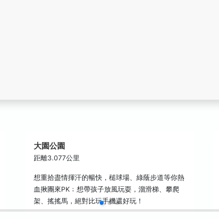
大園公園
距離3.077公里
想重拾盡情揮汗的暢快，槌球場、綠蔭步道等你熱
血揪團來PK﹔想帶孩子放風玩耍，溜滑梯、攀爬
架、搖搖馬，絕對比玩手機還好玩！