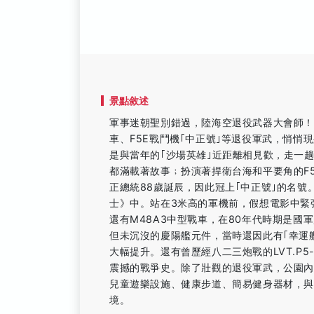
景點敘述
軍事迷朝聖別錯過，陸海空退役武器大會師！
車、F5E戰鬥機｢中正號｣等退役軍武，悄悄
是與當年的｢沙場英雄｣近距離相見歡，走一
都滿載著故事﹔扮演著捍衛台海和平要角的F
正總統88歲誕辰，因此冠上｢中正號｣的名
士》中。站在3米高的軍機前，假想電影中緊
還有M48A3中型戰車，在80年代時期是
但未沉沒的慶陽艦元件，當時還因此有｢幸運
大幅提升。還有曾歷經八二三炮戰的LVT.P5
震撼的戰爭史。除了壯觀的退役軍武，公園
兒童遊樂設施、健康步道、簡易健身器材，與
境。