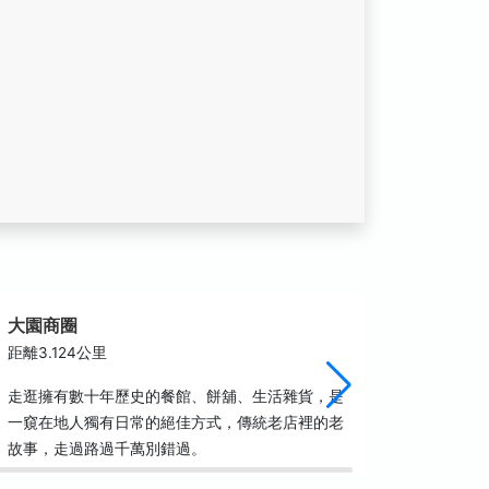
大園商圈
觀音草
距離3.124公里
距離3.3
走逛擁有數十年歷史的餐館、餅舖、生活雜貨，是
騷動的探
一窺在地人獨有日常的絕佳方式，傳統老店裡的老
就是撒哈
故事，走過路過千萬別錯過。
壯遊，2