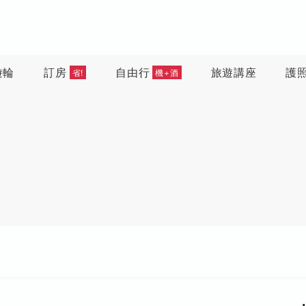
遊輪
訂房
自由行
旅遊講座
護
省!
機+酒