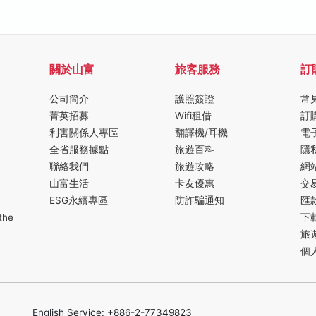
關於山富
旅客服務
訂
公司簡介
護照簽證
常
菁英招募
Wifi租借
訂
利害關係人專區
翻譯機/耳機
電
全省服務據點
旅遊百科
隱
聯絡我們
旅遊攻略
網
山富生活
卡友優惠
交
ESG永續專區
防詐騙通知
匯
the
下
旅
個
English Service: +886-2-77349823