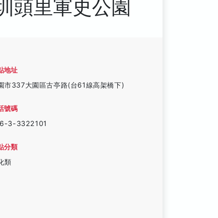
圳頭里軍史公園
點地址
園市337大園區古亭路(台61線高架橋下)
話號碼
6-3-3322101
點分類
化類