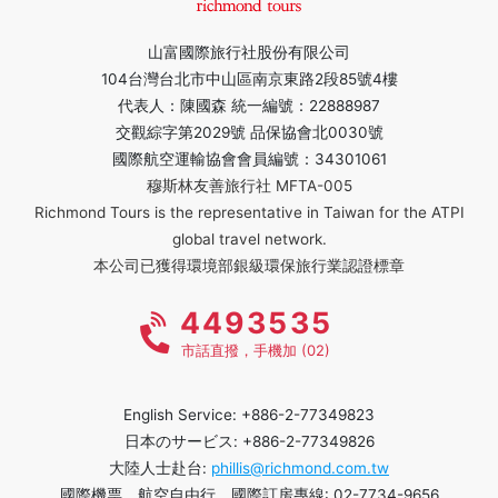
山富國際旅行社股份有限公司
104台灣台北市中山區南京東路2段85號4樓
代表人：陳國森 統一編號：22888987
交觀綜字第2029號 品保協會北0030號
國際航空運輸協會會員編號：34301061
穆斯林友善旅行社 MFTA-005
Richmond Tours is the representative in Taiwan for the ATPI
global travel network.
本公司已獲得環境部銀級環保旅行業認證標章
4493535
市話直撥，手機加 (02)
English Service: +886-2-77349823
日本のサービス: +886-2-77349826
大陸人士赴台:
phillis@richmond.com.tw
國際機票、航空自由行、國際訂房專線: 02-7734-9656