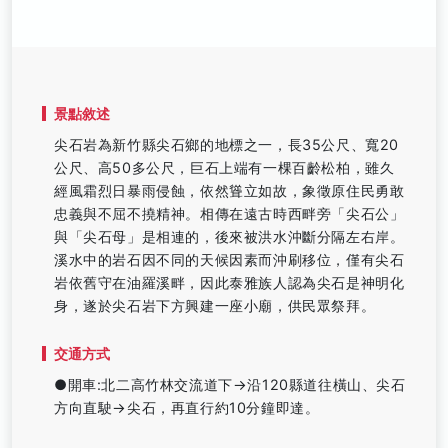
景點敘述
尖石岩為新竹縣尖石鄉的地標之一，長35公尺、寬20
公尺、高50多公尺，巨石上端有一棵百齡松柏，雖久
經風霜烈日暴雨侵蝕，依然聳立如故，象徵原住民勇敢
忠義與不屈不撓精神。相傳在遠古時西畔旁「尖石公」
與「尖石母」是相連的，後來被洪水沖斷分隔左右岸。
溪水中的岩石因不同的天候因素而沖刷移位，僅有尖石
岩依舊守在油羅溪畔，因此泰雅族人認為尖石是神明化
身，遂於尖石岩下方興建一座小廟，供民眾祭拜。
交通方式
●開車:北二高竹林交流道下→沿120縣道往橫山、尖石
方向直駛→尖石，再直行約10分鐘即達。