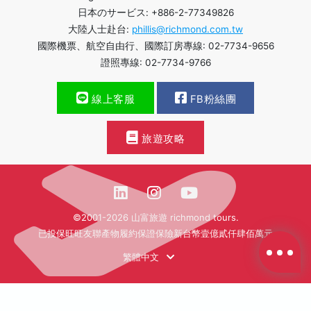
日本のサービス: +886-2-77349826
大陸人士赴台:
phillis@richmond.com.tw
國際機票、航空自由行、國際訂房專線: 02-7734-9656
證照專線: 02-7734-9766
線上客服
FB粉絲團
旅遊攻略
©2001-2026 山富旅遊 richmond tours.
已投保旺旺友聯產物履約保證保險新台幣壹億貳仟肆佰萬元
繁體中文