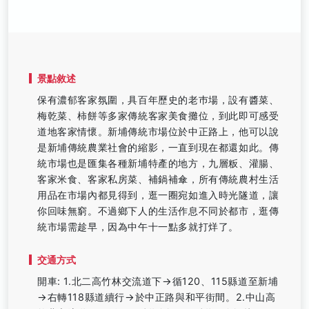
景點敘述
保有濃郁客家氛圍，具百年歷史的老巿場，設有醬菜、
梅乾菜、柿餅等多家傳統客家美食攤位，到此即可感受
道地客家情懷。新埔傳統市場位於中正路上，他可以說
是新埔傳統農業社會的縮影，一直到現在都還如此。傳
統市場也是匯集各種新埔特產的地方，九層粄、灌腸、
客家米食、客家私房菜、補鍋補傘，所有傳統農村生活
用品在市場內都見得到，逛一圈宛如進入時光隧道，讓
你回味無窮。不過鄉下人的生活作息不同於都市，逛傳
統市場需趁早，因為中午十一點多就打烊了。
交通方式
開車: 1.北二高竹林交流道下→循120、115縣道至新埔
→右轉118縣道續行→於中正路與和平街間。2.中山高