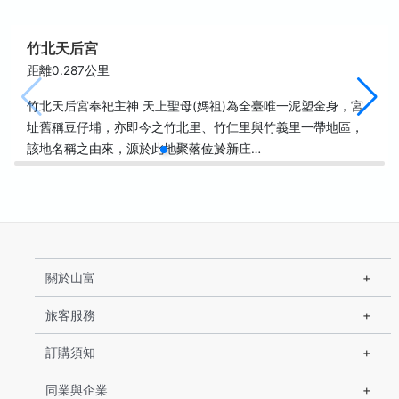
竹北天后宮
距離0.287公里
竹北天后宮奉祀主神 天上聖母(媽祖)為全臺唯一泥塑金身，宮
址舊稱豆仔埔，亦即今之竹北里、竹仁里與竹義里一帶地區，
該地名稱之由來，源於此地聚落位於新庄…
關於山富
旅客服務
訂購須知
同業與企業