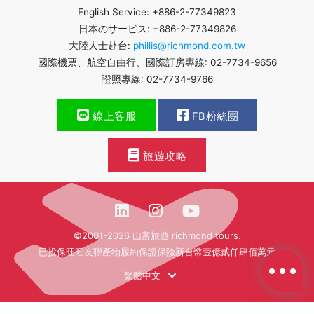
English Service: +886-2-77349823
日本のサービス: +886-2-77349826
大陸人士赴台:
phillis@richmond.com.tw
國際機票、航空自由行、國際訂房專線: 02-7734-9656
證照專線: 02-7734-9766
線上客服
FB粉絲團
旅遊攻略
©2001-2026 山富旅遊 richmond tours.
已投保旺旺友聯產物履約保證保險新台幣壹億貳仟肆佰萬元
繁體中文