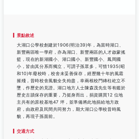
景點敘述
大湖口公學校創建於1906(明治39)年，為當時湖口、
新豐兩區唯一學府，亦為湖口、新豐兩區的人才啟蒙搖
籃，現在的新湖國小、湖口國小、新豐國小、鳳岡國
小，皆由其分系而獨立，可謂子孫眾多，可惜1935(昭
和10)年廢校時，校舍未妥善保存，經歷幾十年的風霜
摧殘，昔時校舍風貌全失殆盡，幸兩根校門磚柱屹立不
墜，作歷史的見證。湖口地方人士陳森茂先生等有鑑於
歷史古蹟保存的重要，乃挺身而出，捐資購買12 位地
主共有的原校基地47 坪，並準備將此地捐給地方政
府，由政府及民間共同努力，期大湖口公學校昔時風
貌，再現子孫面前。
交通方式