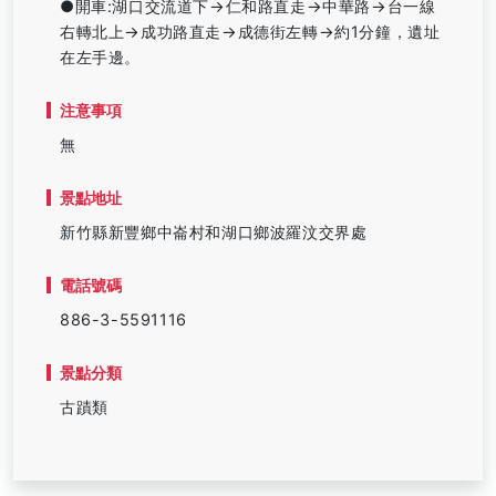
●開車:湖口交流道下→仁和路直走→中華路→台一線
右轉北上→成功路直走→成德街左轉→約1分鐘，遺址
在左手邊。
注意事項
無
景點地址
新竹縣新豐鄉中崙村和湖口鄉波羅汶交界處
電話號碼
886-3-5591116
景點分類
古蹟類