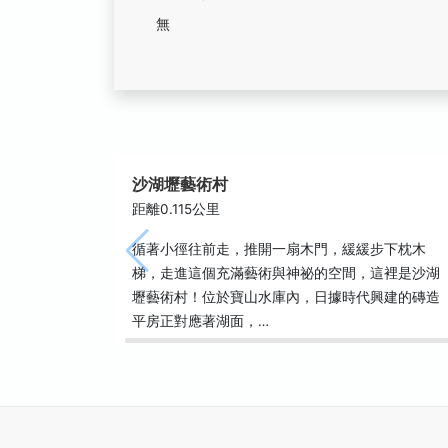
無
沙湖壢藝術村
距離0.115公里
循著小徑往前走，推開一扇木門，緩緩步下枕木
梯，走進這個充滿藝術與神祕的空間，這裡是沙湖
壢藝術村！位於寶山水庫內，日據時代興建的磚造
平房正對應著湖面，…