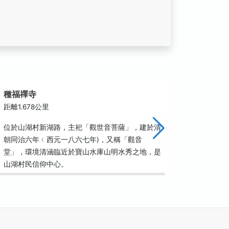
種福禪寺
竹東大
距離1.678公里
距離1.9
位於山湖村新湖路，主祀「觀世音菩薩」，建於清
竹東大圳
朝同治六年﹙西元一八六七年)，又稱「觀音
廣的水利
堂」，環境清涵臨近於寶山水庫山明水秀之地，是
田，對竹
山湖村民信仰中心。
偉，對今