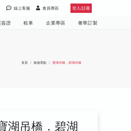
線上客服
會員專區
登入/註冊
照簽證
租車
企業專區
奢華訂製
首頁
旅遊景點
寶湖吊橋．碧湖吊橋
寶湖吊橋．碧湖