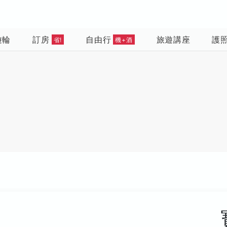
遊輪
訂房
自由行
旅遊講座
護
省!
機+酒