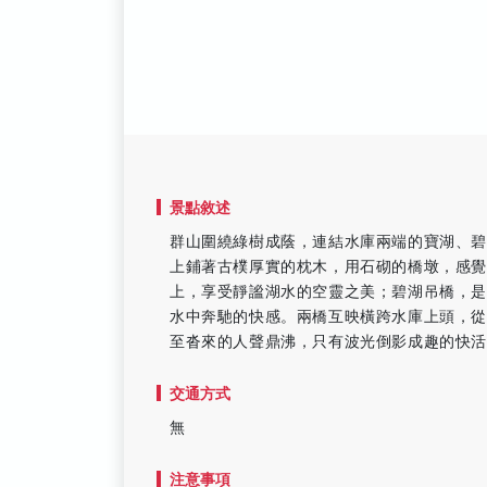
景點敘述
群山圍繞綠樹成蔭，連結水庫兩端的寶湖、
上鋪著古樸厚實的枕木，用石砌的橋墩，感覺
上，享受靜謐湖水的空靈之美；碧湖吊橋，
水中奔馳的快感。兩橋互映橫跨水庫上頭，
至沓來的人聲鼎沸，只有波光倒影成趣的快
交通方式
無
注意事項