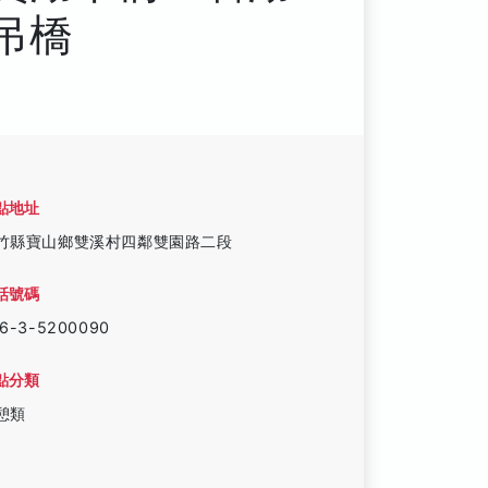
吊橋
點地址
竹縣寶山鄉雙溪村四鄰雙園路二段
話號碼
6-3-5200090
點分類
憩類