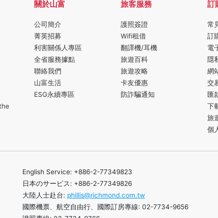
關於山富
旅客服務
訂
公司簡介
護照簽證
常
菁英招募
Wifi租借
訂
利害關係人專區
翻譯機/耳機
電
全省服務據點
旅遊百科
隱
聯絡我們
旅遊攻略
網
山富生活
卡友優惠
交
ESG永續專區
防詐騙通知
匯
the
下
旅
個
English Service: +886-2-77349823
日本のサービス: +886-2-77349826
大陸人士赴台:
phillis@richmond.com.tw
國際機票、航空自由行、國際訂房專線: 02-7734-9656