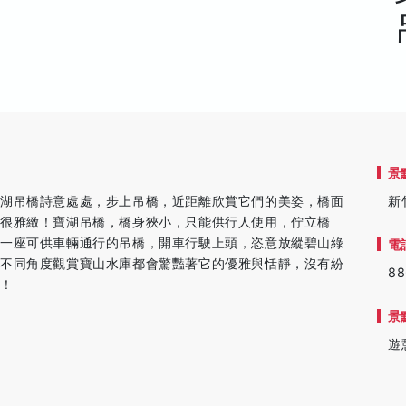
景
碧湖吊橋詩意處處，步上吊橋，近距離欣賞它們的美姿，橋面
新
很雅緻！寶湖吊橋，橋身狹小，只能供行人使用，佇立橋
是一座可供車輛通行的吊橋，開車行駛上頭，恣意放縱碧山綠
電
從不同角度觀賞寶山水庫都會驚豔著它的優雅與恬靜，沒有紛
88
活！
景
遊