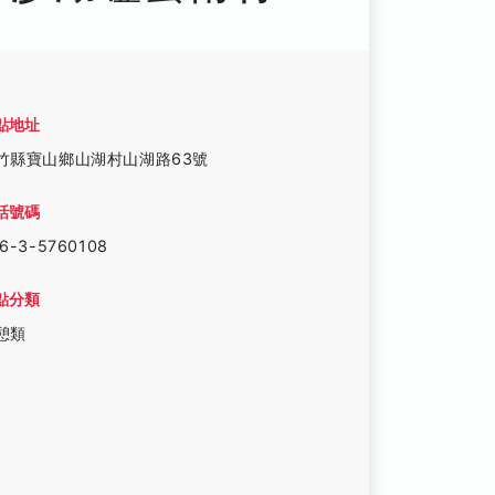
點地址
竹縣寶山鄉山湖村山湖路63號
話號碼
6-3-5760108
點分類
憩類