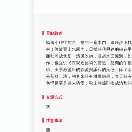
景點敘述
循著小徑往前走，推開一扇木門，緩緩步下
村！位於寶山水庫內，日據時代興建的磚造
面映照成倒影，清風吹拂，激起水面漣漪，如
作，也提供民眾親近藝術的管道，悠閒的午後
術、美景激盪出的靜謐與謙和的美感。除了
是新鮮上演，初冬來時有橄欖結果，春天時
色悸動更是惹人憐愛，秋末時節則換成清甜
交通方式
無
注意事項
無