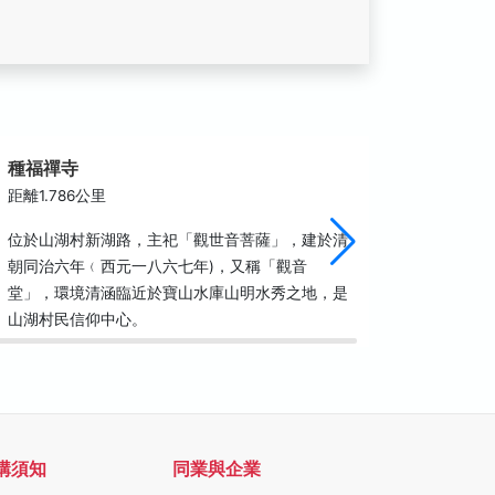
種福禪寺
竹東大
距離1.786公里
距離1.8
位於山湖村新湖路，主祀「觀世音菩薩」，建於清
竹東大圳
朝同治六年﹙西元一八六七年)，又稱「觀音
廣的水利
堂」，環境清涵臨近於寶山水庫山明水秀之地，是
田，對竹
山湖村民信仰中心。
偉，對今
購須知
同業與企業