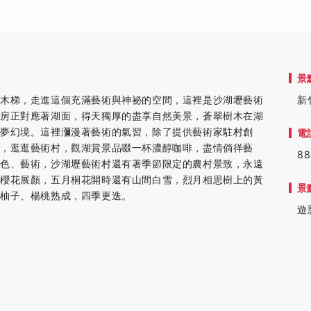
景
枕木梯，走進這個充滿藝術與神祕的空間，這裡是沙湖壢藝術
新
平房正對應著湖面，得天獨厚的盡享自然美景，蒼翠樹木在湖
夢幻境。這裡瀰漫著藝術的氣習，除了提供藝術家駐村創
電
，逛逛藝術村，觀湖賞景品啜一杯濃醇咖啡，盡情倘徉藝
88
水色、藝術，沙湖壢藝術村還有著季節限定的農村景致，永遠
有櫻花展顏，五月桐花開時還有山間白雪，烈月相思樹上的黃
景
的柚子、楊桃熟成，四季更迭。
遊