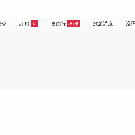
遊輪
訂房
自由行
旅遊講座
護
省!
機+酒