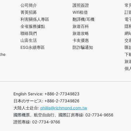
公司簡介
護照簽證
常
菁英招募
Wifi租借
訂
利害關係人專區
翻譯機/耳機
電
全省服務據點
旅遊百科
隱
聯絡我們
旅遊攻略
網
山富生活
卡友優惠
交
ESG永續專區
防詐騙通知
匯
the
下
旅
個
English Service: +886-2-77349823
日本のサービス: +886-2-77349826
大陸人士赴台:
phillis@richmond.com.tw
國際機票、航空自由行、國際訂房專線: 02-7734-9656
證照專線: 02-7734-9766